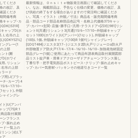
してくださ
最新情報は、Ｏｎｓｉｔｅ物販発注画面にて確認してくださ
格の改訂、及
い。なお、掲載部品は、予告なく仕様の変更、価格の改訂、及
確認くださ
び供給の終了をする場合がありますので発注時に確認くださ
期間備考商
い。写真・イラスト（外観／寸法）商品名・販売期間備考商
格キャップ･カ
品・部品コード部品名称部品色記号・名称上代価格373キャッ
DK□531R]
プ･カバー<玄関･店舗･勝手口･汎用･テラスドア>[ZDE□981]リシ
ク側框キャップD(ホ
ェントⅡ(共通)リシェント3(共通)15/6∼17/10∼外額縁キャップ
部､L:右吊の上
セット100D(ホワイト)U(アンバー)(1セット)､外額縁キャップ
)QDKY521L]
(100)L:1個､外額縁キャップ(100)R:1個Y(シャイングレー)
イングレー(1
[QDQT484]ジエスタ2(17∼)ジエスタ2防火戸リジェーロα防火戸
吊の上部
外部物置ドア防火戸17/4∼17/4∼16/10∼16/10∼加熱発泡材固定
シェント(断
部品グレー(1個)ご使用にあたって商品年譜表商品取付展開図部
ップD(ホワイ
品リスト錠戸車・滑車ドアクローザドアチェーンフランス落し
･鋼板用､リシェン
丁番引手・把手電気部品ポストピース･クリップ･振れ止めキャ
R:右吊の上部
ップ･カバー気密材･パッキンその他逆引きコード一覧
フォラード
ーブ用)J(ブラッ
ーチ･カーブ):4
5/6∼17/10∼
(1セット)､外額
Y(シャイングレ
ワイト)U(アンバ
ップ(75)R:1
表商品取付展開
ーンフランス
ップ･振れ止め
コード一覧上の
板リンシ:)右L下
ャア