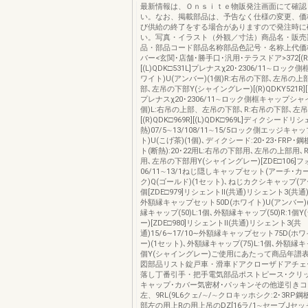
最新情報は、Ｏｎｓｉｔｅ物販発注画面にて確認
い。なお、掲載部品は、予告なく仕様の変更、価
び供給の終了をする場合がありますので発注時に
い。写真・イラスト（外観／寸法）商品名・販売
品・部品コード部品名称部品色記号・名称上代価
バー<玄関･店舗･勝手口･汎用･テラスドア>372[(R)Q
[(L)QDK□531L]プレナスχ20･2306/11∼ロッ
ワイト)U(アンバー)(1個)R:右吊の下部､左吊の上
部､左吊の下部Y(シャイングレー)[(R)QDKY521R][(L
プレナスχ20･2306/11∼ロック側框キャップシャ
個)L:右吊の上部、左吊の下部､R:右吊の下部､左
[(R)QDK□969R][(L)QDK□969L]ディクシードリ
熱)07/5∼13/108/11∼15/5ロック側エッジキャ
ト)U(こげ茶)(1個)､ディクシード:20･23･FRP
ト(断熱):20･22用L:右吊の下部用､左吊の上部用､
用､左吊の下部用Y(シャイングレー)[ZDE□106]
06/11∼13/1ねじ隠しキャップセット(アーチ･カ
ク)Q(ゴールド)(1セット)､ねじカクシキャップ(ア
個[ZDE□979]リシェントⅡ(共通)リシェント3(共通)1
外額縁キャップセット50D(ホワイト)U(アンバー)
縁キャップ(50)L:1個､外額縁キャップ(50)R:1個
ー)[ZDE□980]リシェントⅡ(共通)リシェント3(共
通)15/6∼17/10∼外額縁キャップセット75D(ホ
ー)(1セット)､外額縁キャップ(75)L:1個､外額縁キャ
個Y(シャイングレー)ご使用にあたって商品年譜
図部品リスト錠戸車・滑車ドアクローザドアチェ
落し丁番引手・把手電気部品ポストピース･クリ
キャップ･カバー気密材･パッキンその他逆引き
左、9RL(9L6クェ/∼/∼クロキッホシク:2･3RP鋼
部左の用上Rの用上吊のDZ[16ラ/1∼セーブJセッ