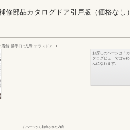
修部品カタログドア引戸版（価格なし） 372-3
･店舗･勝手口･汎用･テラスドア
お探しのページは「カ
タログビューではwe
んになれます。
右ページから抽出された内容