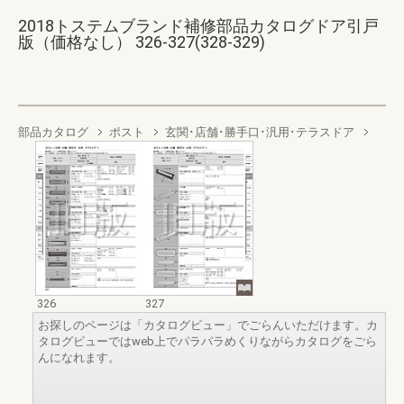
2018トステムブランド補修部品カタログドア引戸
版（価格なし） 326-327(328-329)
部品カタログ
ポスト
玄関･店舗･勝手口･汎用･テラスドア
326
327
お探しのページは「カタログビュー」でごらんいただけます。カ
タログビューではweb上でパラパラめくりながらカタログをごら
んになれます。