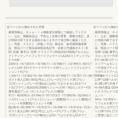
左ページから抽出された内容
右ページから抽出
最新情報は、Ｏｎｓｉｔｅ物販発注画面にて確認してくださ
最新情報は、Ｏｎ
い。なお、掲載部品は、予告なく仕様の変更、価格の改訂、及
い。なお、掲載部
び供給の終了をする場合がありますので発注時に確認くださ
び供給の終了をす
い。写真・イラスト（外観／寸法）商品名・販売期間備考商
い。写真・イラス
品・部品コード部品名称部品色記号・名称上代価格ポスト<玄
品・部品コード部
関･店舗･勝手口･汎用･テラスドア>326[QDA□300A]グルエセレ
玄関･店舗･勝手口
クトディクシードフォラードフォラードCAZASリミテッドプレ
スロンカラーF74/7
ナスⅡ20･
PO−UK30−Uア
2309/3∼14/1207/5∼13/106/11∼13/308/11∼13/399/3∼03/5プ
スドアベルモント83
レナスχ20･23マデラードマデラードEXリシェントリフォルテリ
ー)1262(ブラック
シェントⅡ(アル
ラガラスドアベルモン
ミ)06/11∼13/302/10∼06/1003/10∼07/408/11∼13/301/12∼08/1015/6∼
1113(ホワイト)1
ポスト差入口RE−001記号なし(グレー)T(ブラック)B(ブロン
[J3P1226]ベル
ズ)Y(シャイングレー)(1個)ねじは付いておりませんD(ホワイ
A=28[J3P131
ト)L(ブラウン系)[QDA□300A]リジェーロ(91∼95)ロンカラーF共
H=30代替品:QDA
通有償品アンビィⅡジエスタプレナスⅡ断熱
レナスプレナスS20
91/7∼95/878/3∼07/594/3∼97/1213/2∼17/399/06∼02/09ボイ
ェント
ーズⅡリシェント(アルミ)リシェント(高断熱)リシェント(断熱)リ
04/6∼13/393/1∼
シェントⅡ(高断熱)リシェントⅡ(断
リフォルテ新クリエラ
熱)99/6∼03/308/11∼15/512/11∼15/508/11∼15/515/6∼15/6∼
G(ブロンズ)T(ブ
ポスト差入口RE−001記号なし(グレー)T(ブラック)B(ブロン
ト)J3P1314､(
ズ)Y(シャイングレー)(1個)ねじは付いておりませんD(ホワイ
ご使用にあたって