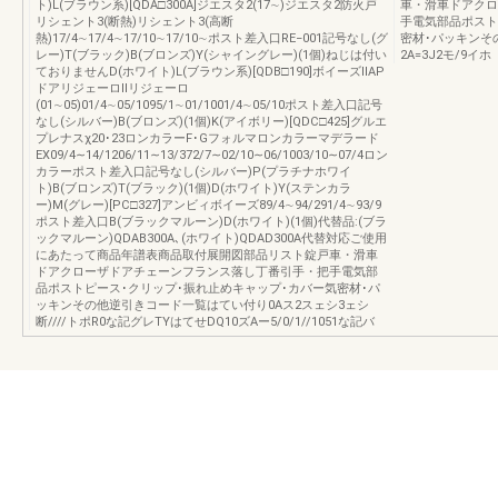
ト)L(ブラウン系)[QDA□300A]ジエスタ2(17∼)ジエスタ2防火戸
車・滑車ドアクロ
リシェント3(断熱)リシェント3(高断
手電気部品ポスト
熱)17/4∼17/4∼17/10∼17/10∼ポスト差入口RE−001記号なし(グ
密材･パッキンそ
レー)T(ブラック)B(ブロンズ)Y(シャイングレー)(1個)ねじは付い
2A=3J2モ/9イホ
ておりませんD(ホワイト)L(ブラウン系)[QDB□190]ボイーズⅡAP
ドアリジェーロⅡリジェーロ
(01∼05)01/4∼05/1095/1∼01/1001/4∼05/10ポスト差入口記号
なし(シルバー)B(ブロンズ)(1個)K(アイボリー)[QDC□425]グルエ
プレナスχ20･23ロンカラーF･Gフォルマロンカラーマデラード
EX09/4∼14/1206/11∼13/372/7∼02/10∼06/1003/10∼07/4ロン
カラーポスト差入口記号なし(シルバー)P(プラチナホワイ
ト)B(ブロンズ)T(ブラック)(1個)D(ホワイト)Y(ステンカラ
ー)M(グレー)[PC□327]アンビィボイーズ89/4∼94/291/4∼93/9
ポスト差入口B(ブラックマルーン)D(ホワイト)(1個)代替品:(ブラ
ックマルーン)QDAB300A､(ホワイト)QDAD300A代替対応ご使用
にあたって商品年譜表商品取付展開図部品リスト錠戸車・滑車
ドアクローザドアチェーンフランス落し丁番引手・把手電気部
品ポストピース･クリップ･振れ止めキャップ･カバー気密材･パ
ッキンその他逆引きコード一覧はてい付り0Aス2スェシ3ェシ
断////トポR0な記グレTYはてせDQ10ズAー5/0/1//1051な記バ