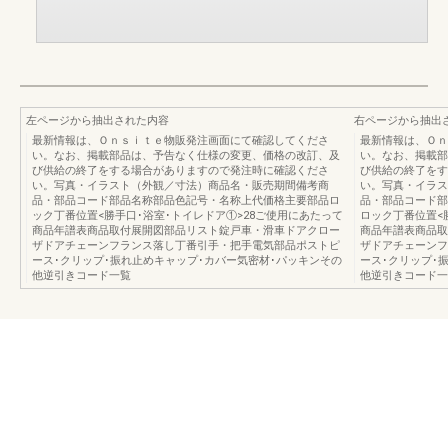
左ページから抽出された内容
右ページから抽出
最新情報は、Ｏｎｓｉｔｅ物販発注画面にて確認してくださ
最新情報は、Ｏｎ
い。なお、掲載部品は、予告なく仕様の変更、価格の改訂、及
い。なお、掲載部
び供給の終了をする場合がありますので発注時に確認くださ
び供給の終了をす
い。写真・イラスト（外観／寸法）商品名・販売期間備考商
い。写真・イラス
品・部品コード部品名称部品色記号・名称上代価格主要部品ロ
品・部品コード部
ック丁番位置<勝手口･浴室･トイレドア①>28ご使用にあたって
ロック丁番位置<
商品年譜表商品取付展開図部品リスト錠戸車・滑車ドアクロー
商品年譜表商品取
ザドアチェーンフランス落し丁番引手・把手電気部品ポストピ
ザドアチェーンフ
ース･クリップ･振れ止めキャップ･カバー気密材･パッキンその
ース･クリップ･
他逆引きコード一覧
他逆引きコード一