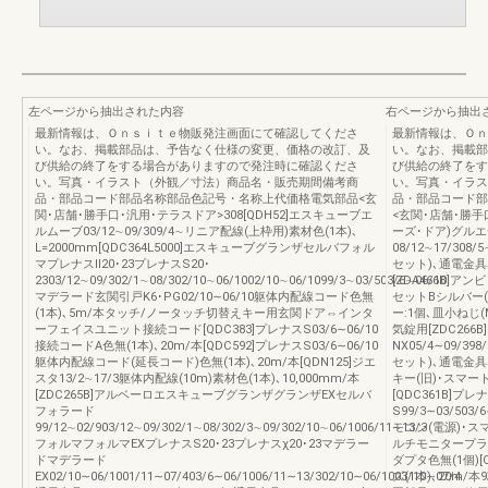
左ページから抽出された内容
右ページから抽出
最新情報は、Ｏｎｓｉｔｅ物販発注画面にて確認してくださ
最新情報は、Ｏｎ
い。なお、掲載部品は、予告なく仕様の変更、価格の改訂、及
い。なお、掲載部
び供給の終了をする場合がありますので発注時に確認くださ
び供給の終了をす
い。写真・イラスト（外観／寸法）商品名・販売期間備考商
い。写真・イラス
品・部品コード部品名称部品色記号・名称上代価格電気部品<玄
品・部品コード部
関･店舗･勝手口･汎用･テラスドア>308[QDH52]エスキューブエ
<玄関･店舗･勝手口
ルムーブ03/12∼09/309/4∼リニア配線(上枠用)素材色(1本)､
ーズ･ドア)グル
L=2000mm[QDC364L5000]エスキューブグランザセルバフォル
08/12∼17/30
マプレナスⅡ20･23プレナスS20･
セット)､通電金具､
2303/12∼09/302/1∼08/302/10∼06/1002/10∼06/1099/3∼03/503/6∼06/10
[ZDA466B]アン
マデラード玄関引戸K6･PG02/10∼06/10躯体内配線コード色無
セットBシルバー(
(1本)､5m/本タッチ/ノータッチ切替えキー用玄関ドア⇔インタ
ー:1個､皿小ねじ(
ーフェイスユニット接続コード[QDC383]プレナスS03/6∼06/10
気錠用[ZDC26
接続コードA色無(1本)､20m/本[QDC592]プレナスS03/6∼06/10
NX05/4∼09/3
躯体内配線コード(延長コード)色無(1本)､20m/本[QDN125]ジエ
セット)､通電金具､
スタ13/2∼17/3躯体内配線(10m)素材色(1本)､10,000mm/本
キー(旧)･スマ
[ZDC265B]アルベーロエスキューブグランザグランザEXセルバ
[QDC361B]プレ
フォラード
S99/3∼03/50
99/12∼02/903/12∼09/302/1∼08/302/3∼09/302/10∼06/1006/11∼13/3
モコン(電源)･ス
フォルマフォルマEXプレナスS20･23プレナスχ20･23マデラー
ルチモニタープラン
ドマデラード
ダプタ色無(1個)[
EX02/10∼06/1001/11∼07/403/6∼06/1006/11∼13/302/10∼06/1003/10∼07/4
ズ(1本)､20m