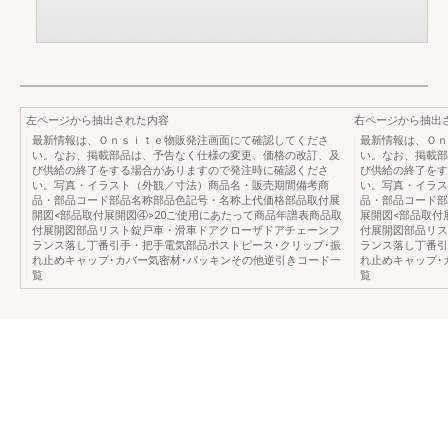
左ページから抽出された内容
右ページから抽出
最新情報は、Ｏｎｓｉｔｅ物販発注画面にて確認してくださ
最新情報は、Ｏｎ
い。なお、掲載部品は、予告なく仕様の変更、価格の改訂、及
い。なお、掲載部
び供給の終了をする場合がありますので発注時に確認くださ
び供給の終了をす
い。写真・イラスト（外観／寸法）商品名・販売期間備考商
い。写真・イラス
品・部品コード部品名称部品色記号・名称上代価格部品取付展
品・部品コード部
開図<部品取付展開図④>20ご使用にあたって商品年譜表商品取
展開図<部品取付
付展開図部品リスト錠戸車・滑車ドアクローザドアチェーンフ
付展開図部品リス
ランス落し丁番引手・把手電気部品ポストピース･クリップ･振
ランス落し丁番引
れ止めキャップ･カバー気密材･パッキンその他逆引きコード一
れ止めキャップ･
覧
覧