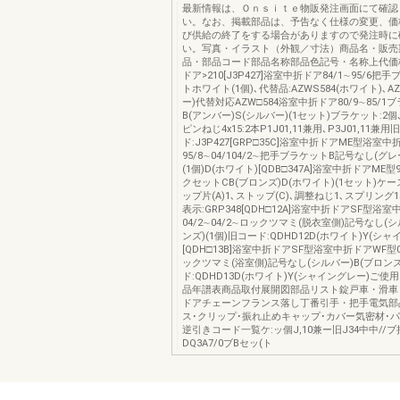
最新情報は、Ｏｎｓｉｔｅ物販発注画面にて確認
い。なお、掲載部品は、予告なく仕様の変更、価
び供給の終了をする場合がありますので発注時に
い。写真・イラスト（外観／寸法）商品名・販売
品・部品コード部品名称部品色記号・名称上代価
ドア>210[J3P427]浴室中折ドア84/1∼95/6
トホワイト(1個)､代替品:AZWS584(ホワイト)､AZ
ー)代替対応AZW□584浴室中折ドア80/9∼85/
B(アンバー)S(シルバー)(1セット)ブラケット:2
ピンねじ4x15:2本P1J01,11兼用､P3J01,11兼用
ド:J3P427[GRP□35C]浴室中折ドアME型浴室中
95/8∼04/104/2∼把手ブラケットB記号なし(グレ
(1個)D(ホワイト)[QDB□347A]浴室中折ドアME型9
クセットCB(ブロンズ)D(ホワイト)(1セット)ケー
ップ片(A)1､ストップ(C)､調整ねじ1､スプリング
表示:GRP348[QDH□12A]浴室中折ドアSF型浴
04/2∼04/2∼ロックツマミ(脱衣室側)記号なし(シ
ンズ)(1個)旧コード:QDHD12D(ホワイト)Y(シャ
[QDH□13B]浴室中折ドアSF型浴室中折ドアWF型04
ックツマミ(浴室側)記号なし(シルバー)B(ブロンズ
ド:QDHD13D(ホワイト)Y(シャイングレー)ご
品年譜表商品取付展開図部品リスト錠戸車・滑車
ドアチェーンフランス落し丁番引手・把手電気部
ス･クリップ･振れ止めキャップ･カバー気密材･
逆引きコード一覧ケ:ッ個J,10兼ー旧J34中中//
DQ3A7/0ブBセッ(ト