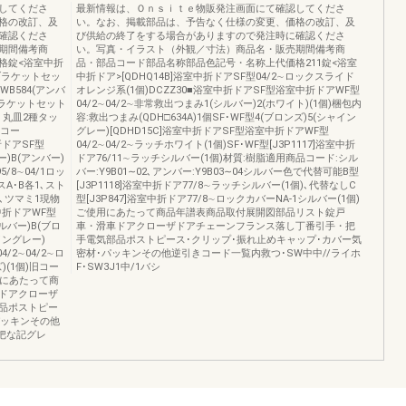
してくださ
最新情報は、Ｏｎｓｉｔｅ物販発注画面にて確認してくださ
格の改訂、及
い。なお、掲載部品は、予告なく仕様の変更、価格の改訂、及
確認くださ
び供給の終了をする場合がありますので発注時に確認くださ
期間備考商
い。写真・イラスト（外観／寸法）商品名・販売期間備考商
格錠<浴室中折
品・部品コード部品名称部品色記号・名称上代価格211錠<浴室
把手ブラケットセッ
中折ドア>[QDHQ14B]浴室中折ドアSF型04/2∼ロックスライド
WB584(アンバ
オレンジ系(1個)DCZZ30■浴室中折ドアSF型浴室中折ドアWF型
1ブラケットセット
04/2∼04/2∼非常救出つまみ1(シルバー)2(ホワイト)(1個)梱包内
個､丸皿2種タッ
容:救出つまみ(QDH□634A)1個SF･WF型4(ブロンズ)5(シャイン
旧コー
グレー)[QDHD15C]浴室中折ドアSF型浴室中折ドアWF型
折ドアSF型
04/2∼04/2∼ラッチホワイト(1個)SF･WF型[J3P1117]浴室中折
ー)B(アンバー)
ドア76/11∼ラッチシルバー(1個)材質:樹脂適用商品コード:シル
5/8∼04/1ロッ
バー:Y9B01∼02､アンバー:Y9B03∼04シルバー色で代替可能B型
スA･B各1､スト
[J3P1118]浴室中折ドア77/8∼ラッチシルバー(1個)､代替なしC
1､ツマミ1現物
型[J3P847]浴室中折ドア77/8∼ロックカバーNA-1シルバー(1個)
室中折ドアWF型
ご使用にあたって商品年譜表商品取付展開図部品リスト錠戸
ルバー)B(ブロ
車・滑車ドアクローザドアチェーンフランス落し丁番引手・把
イングレー)
手電気部品ポストピース･クリップ･振れ止めキャップ･カバー気
/2∼04/2∼ロ
密材･パッキンその他逆引きコード一覧内救つ･SW中中//ライホ
)(1個)旧コー
F･SW3J1中/1バシ
使用にあたって商
ドアクローザ
品ポストピー
パッキンその他
ブ把な記グレ