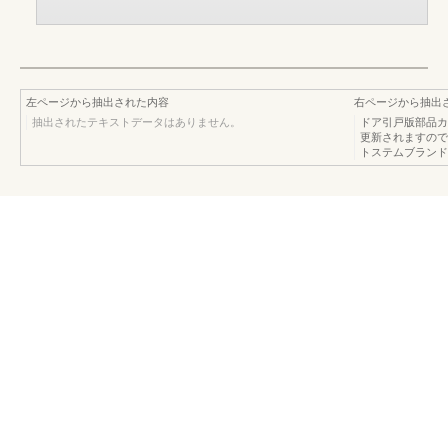
左ページから抽出された内容
右ページから抽出
抽出されたテキストデータはありません。
ドア引戸版部品カタ
更新されますので
トステムブランド