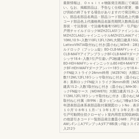
最新情報は、Ｏｎｓｉｔｅ物販発注画面にて確認
い。なお、掲載部品は、予告なく仕様の変更、価
び供給の終了をする場合がありますので発注時に
い。部品名部品名商品・部品コード部品色上代価
コード部品色上代価格商品名販売期間入数商品名
形状・寸法形状・寸法備考備考158引戸・引戸錠
戸用チャイルドロックMZHZCLA51ファインシル
MZHZCLA62シャインニッケルMZHZCLA66ア
10WL10.9∼入数110FL12FL12WL大開口建具15
LatteoVINTIA取付ねじ付き(皿小ねじM3×8：2
ルドロック（プッシュ錠）BD-CLB-MAFYシャイ
CLB-MAFYアイアンブラックBF-CLB-MAFYダ
シッサ18.4∼入数1引戸引違い戸2枚建用表示錠
BD-HEH-MAFYシャインニッケルBE-HEH-MAF
クBF-HEH-MAFYダークアンバー18ラシッサ18.
クFN錠ストライク24mm枠用［MZB740］大開口建
数112WL12FL18ラシッサ取付ねじ付き（皿小ねじ
本）美和ロックFN錠ストライク36mm枠用［MZB
建具15.2∼入数1取付ねじ付き（皿小ねじM4×30
ックFN錠ケース［MDW870］大開口建具15.2∼
112WL12FL18ラシッサ取付ねじ付き（皿小ねじM4
取付ねじ付属（BI996：皿タッピンねじ1種φ3.5×
年譜表部品体系表部品取付展開図ロットNo．表示
１０月’０８年１１月∼’１３年１月’１３年２月∼
引戸可動間仕切クローゼット室内用窓玄関収納収
の他逆引きコード一覧部品発注書皿小M8：戸引
AMシFンニAアFンブッAダFア8和美ッF錠トスイ2m4
入212ラ