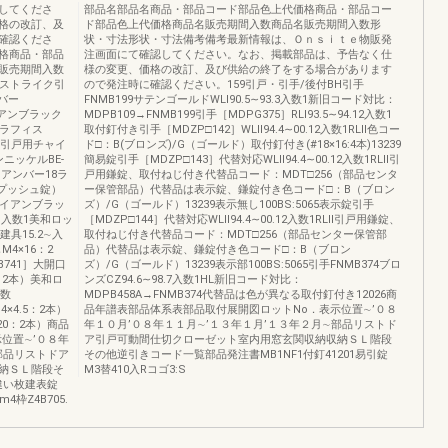
してくださ
部品名部品名商品・部品コード部品色上代価格商品・部品コー
格の改訂、及
ド部品色上代価格商品名販売期間入数商品名販売期間入数形
確認くださ
状・寸法形状・寸法備考備考最新情報は、Ｏｎｓｉｔｅ物販発
格商品・部品
注画面にて確認してください。なお、掲載部品は、予告なく仕
販売期間入数
様の変更、価格の改訂、及び供給の終了をする場合があります
/ストライク引
ので発注時に確認ください。159引戸・引手/後付BH引手
バー
FNMB199サテンゴールドWLⅠ90.5∼93.3入数1新旧コード対比：
イアンブラック
MDPB109→FNMB199引手［MDPG375］RLⅠ93.5∼94.12入数1
GLラフィス
取付釘付き引手［MDZP□142］WLⅡ94.4∼00.12入数1RLⅡ色コー
本)引戸用チャイ
ド□：B(ブロンズ)/G（ゴールド）取付釘付き(#18×16:4本)13239
ンニッケルBE-
簡易錠引手［MDZP□143］代替対応WLⅡ94.4∼00.12入数1RLⅡ引
ークアンバー18ラ
戸用鎌錠、取付ねじ付き代替品コード：MDT□256（部品センタ
（プッシュ錠）
ー保管部品）代替品は表示錠、鎌錠付き色コード□：B（ブロン
Yアイアンブラッ
ズ）/G（ゴールド）13239表示無し100BS:5065表示錠引手
4∼入数1美和ロッ
［MDZP□144］代替対応WLⅡ94.4∼00.12入数1RLⅡ引戸用鎌錠、
具15.2∼入
取付ねじ付き代替品コード：MDT□256（部品センター保管部
M4×16：2
品）代替品は表示錠、鎌錠付き色コード□：B（ブロン
741］大開口
ズ）/G（ゴールド）13239表示部100BS:5065引手FNMB374ブロ
：2本）美和ロ
ンズCZ94.6∼98.7入数1HL新旧コード対比：
入数
MDPB458A→FNMB374代替品は色が異なる取付釘付き12026商
×4.5：2本）
品年譜表部品体系表部品取付展開図ロットNo．表示位置∼’０８
20：2本）商品
年１０月’０８年１１月∼’１３年１月’１３年２月∼部品リストド
位置∼’０８年
ア引戸可動間仕切クローゼット室内用窓玄関収納収納ＳＬ階段
部品リストドア
その他逆引きコード一覧部品発注書MB1NF1付釘41201易引錠
納ＳＬ階段そ
M3替410入Rコゴ3:S
違い枚建表錠
枠Z4B705.