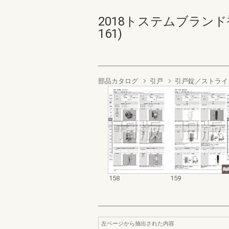
2018トステムブランド
161)
部品カタログ
引戸
引戸錠／ストライ
158
159
左ページから抽出された内容