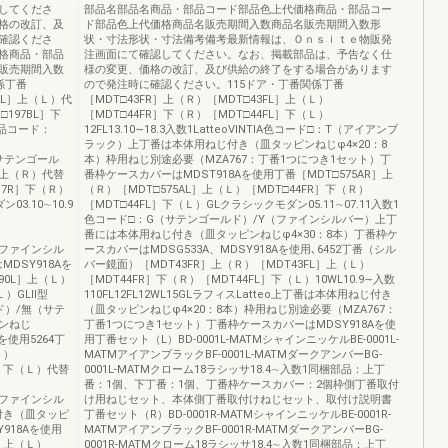
してくださ
部品名部品名商品・部品コード部品色上代価格商品・部品コー
格の改訂、及
ド部品色上代価格商品名販売期間入数商品名販売期間入数形
確認くださ
状・寸法形状・寸法備考備考最新情報は、Ｏｎｓｉｔｅ物販発
格商品・部品
注画面にて確認してください。なお、掲載部品は、予告なく仕
販売期間入数
様の変更、価格の改訂、及び供給の終了をする場合があります
係丁番
ので発注時に確認ください。115ドア・丁番関係丁番
BL］上（Ｌ）代
［MDT□43FR］上（Ｒ）［MDT□43FL］上（Ｌ）
197BL］下
［MDT□44FR］下（Ｒ）［MDT□44FL］下（Ｌ）
代替品コード：
12FL13.10∼18.3入数1LatteoVINTIA色コード□：T（アイアンブ
ラック）上丁番は本体用ねじ付き（皿タッピンねじφ4×20：8
G(サテンゴール
本）枠用ねじ別途必要（MZA767：丁番1つにつき1セット）丁
R］上（Ｒ）代替
番枠ケースカバーはMDST918Aを使用丁番［MDT□575AR］上
17R］下（Ｒ）
（Ｒ）［MDT□575AL］上（Ｌ）［MDT□44FR］下（Ｒ）
3.10∼10.9
［MDT□44FL］下（Ｌ）GLクラシックモダン05.11∼07.11入数1
色コード□：G（サテンゴールド）/Y（ファインシルバー）上丁
番には本体用ねじ付き（皿タッピンねじφ4×30：8本）丁番枠ケ
Y（ファインシル
ースカバーはMDSG533A、MDSY918Aを使用､6452丁番（シル
DSY918Aを
バー鏡面）［MDT43FR］上（Ｒ）［MDT43FL］上（Ｌ）
790L］上（Ｌ）
［MDT44FR］下（Ｒ）［MDT44FL］下（Ｌ）10WL10.9∼入数
Ｌ）GLⅡ型
110FL12FL12WL15GLラフィスLatteo上丁番は本体用ねじ付き
ルド）/無（サテ
（皿タッピンねじφ4×20：8本）枠用ねじ別途必要（MZA767：
ンねじ
丁番1つにつき1セット）丁番枠ケースカバーはMDSY918Aを使
を使用5264丁
用丁番セット（L）BD-0001L-MATMシャインニッケルBE-0001L-
Ｌ）
MATMアイアンブラックBF-0001L-MATMダークアンバーBG-
L］下（Ｌ）代替
0001L-MATMクローム18ラシッサ18.4∼入数1同梱部品：上丁
番：1個、下丁番：1個、丁番枠ケースカバー：2個枠側丁番取付
Y（ファインシル
け用ねじセット、本体側丁番取付けねじセット、取付け説明書
付き（皿タッピ
丁番セット（R）BD-0001R-MATMシャインニッケルBE-0001R-
918Aを使用
MATMアイアンブラックBF-0001R-MATMダークアンバーBG-
L］上（Ｌ）
0001R-MATMクローム18ラシッサ18.4∼入数1同梱部品：上丁