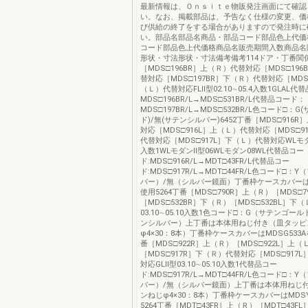
最新情報は、Ｏｎｓｉｔｅ物販発注画面にて確認
い。なお、掲載部品は、予告なく仕様の変更、価
び供給の終了をする場合がありますので発注時に
い。部品名部品名商品・部品コード部品色上代価
コード部品色上代価格商品名販売期間入数商品名
形状・寸法形状・寸法備考備考114ドア・丁番関
［MDS□196BR］上（Ｒ）代替対応［MDS□196
替対応［MDS□197BR］下（Ｒ）代替対応［MDS□
（Ｌ）代替対応FLⅡ型02.10∼05.4入数1GLAL
MDS□196BR/L→MDS□531BR/L代替品コード：
MDS□197BR/L→MDS□532BR/L色コード□：
ド)/無(サテンシルバー)6452丁番［MDS□916
対応［MDS□916L］上（Ｌ）代替対応［MDS□9
代替対応［MDS□917L］下（Ｌ）代替対応WLモダン0
入数1WLモダンⅡ型06WLモダン08WL代替品コー
ド:MDS□916R/L→MDT□43FR/L代替品コー
ド:MDS□917R/L→MDT□44FR/L色コード□：
バー）/無（シルバー鏡面）丁番枠ケースカバーはM
使用5264丁番［MDS□790R］上（Ｒ）［MDS□
［MDS□532BR］下（Ｒ）［MDS□532BL］下（
03.10∼05.10入数1色コード□：G（サテンゴー
ンシルバー）上丁番は本体用ねじ付き（皿タッピ
φ4×30：8本）丁番枠ケースカバーはMDSG533A
番［MDS□922R］上（Ｒ）［MDS□922L］上（
［MDS□917R］下（Ｒ）代替対応［MDS□917
対応GLⅡ型03.10∼05.10入数1代替品コー
ド:MDS□917R/L→MDT□44FR/L色コード□：
バー）/無（シルバー鏡面）上丁番は本体用ねじ
ンねじφ4×30：8本）丁番枠ケースカバーはMDSY
5264丁番［MDT□43FR］上（Ｒ）［MDT□43F