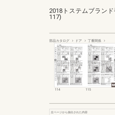
2018トステムブランド
117)
部品カタログ
ドア
丁番関係
114
115
左ページから抽出された内容