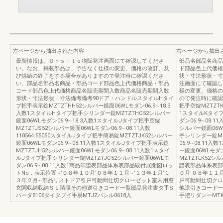
左ページから抽出された内容
右ページから抽出
最新情報は、Ｏｎｓｉｔｅ物販発注画面にて確認してくださ
部品名部品名商品
い。なお、掲載部品は、予告なく仕様の変更、価格の改訂、及
ド部品色上代価格
び供給の終了をする場合がありますので発注時に確認くださ
状・寸法形状・寸
い。部品名部品名商品・部品コード部品色上代価格商品・部品
注画面にて確認し
コード部品色上代価格商品名販売期間入数商品名販売期間入数
様の変更、価格の
形状・寸法形状・寸法備考備考90ドア・ハンドルスタイルHタイ
ので発注時に確認
プ把手表示錠MZTZTHH52シルバー鏡面06WLモダン06.9∼18.3
把手空錠MZTZTK
入数1スタイルHタイプ把手シリンダー錠MZTZTHC52シルバー
1スタイルKタイプ
鏡面06WLモダン06.9∼18.3入数1スタイルJタイプ把手空錠
ダン06.9∼08.
MZTZTJS52シルバー鏡面06WLモダン06.9∼08.11入数
シルバー鏡面06WL
110564.55050スタイルJタイプ把手簡易錠MZTZTJK52シルバー
手シリンダー錠MZ
鏡面06WLモダン06.9∼08.11入数1スタイルJタイプ把手表示錠
06.9∼08.11
MZTZTJH52シルバー鏡面06WLモダン06.9∼08.11入数1スタイ
ー鏡面06WLモダ
ルJタイプ把手シリンダー錠MZTZTJC52シルバー鏡面06WLモ
MZTZTLK52シ
ダン06.9∼08.11入数1商品年譜表部品体系表部品取付展開図ロッ
譜表部品体系表部
トNo．表示位置∼’０８年１０月’０８年１１月∼’１３年１月’１
０月’０８年１１
３年２月∼部品リストドア引戸可動間仕切クローゼット室内用窓
戸可動間仕切クロ
玄関収納収納ＳＬ階段その他逆引きコード一覧部品発注書タ手S
他逆引きコード一
バーダ8106タイタプイ手易MTJZバシル0618入
手把リダンーMTK