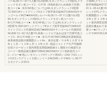
バーAL00.11∼07.11入数1GLⅡ型WLモダンクラシックⅡ型GLクラ
ク06WLクラシック
シックモダン色コード□：C/F/N（B色終息のため他色で代替）
把手簡易錠MZTZ
色コード■：B/E/NF色についてはWLモダンクラシックⅡ型用
01.5∼09.4入
72.350124ウッドグリップAタイプ把手表示錠MZT□WAH02サテ
シック07FLクラ
ンゴールドMZT■WAH03シルバーAL00.11∼07.11入数1GLⅡ型
付展開図ロットN
WLモダンクラシックⅡ型GLクラシックモダン色コード□：
３年１月’１３年
B/C/F/N色コード■：B/E/NF色についてはWLモダンクラシック
ット室内用窓玄関
Ⅱ型用72.350124ウッドグリップBタイプ把手空錠MZT□WBS01
品発注書あれて全C
ライトブロンズ代替対応MZT■WBS02サテンゴールド代替対応
替コー■//ウッグ
WLB00.12∼02.10入数1FL長座ハンドルであれば全て代替可色コ
ンテサW0109入
ード□：B/C/F/N色コード■：B/C/F/N7340124商品年譜表部品
体系表部品取付展開図ロットNo．表示位置∼’０８年１０月’０８
年１１月∼’１３年１月’１３年２月∼部品リストドア引戸可動間
仕切クローゼット室内用窓玄関収納収納ＳＬ階段その他逆引き
コード一覧部品発注書MTZBMZ2MZHM2サゴド色終息代コー
□：//コー■/色にいモラシックⅡウッグイ把A0ンゴA0バ10入ッシ
クⅡダ2ッウグリッイタ把シンリーダMZAWンテサMZバシ00.77
入モククシダ2512