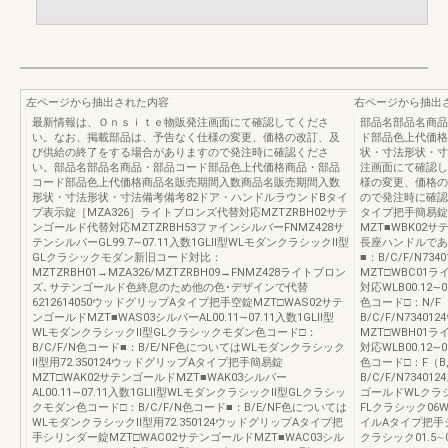
左ページから抽出された内容
右ページから抽出
最新情報は、Ｏｎｓｉｔｅ物販発注画面にて確認してくださ
部品名部品名商品
い。なお、掲載部品は、予告なく仕様の変更、価格の改訂、及
ド部品色上代価格
び供給の終了をする場合がありますので発注時に確認くださ
状・寸法形状・寸
い。部品名部品名商品・部品コード部品色上代価格商品・部品
注画面にて確認し
コード部品色上代価格商品名販売期間入数商品名販売期間入数
様の変更、価格の
形状・寸法形状・寸法備考備考82ドア・ハンドルラウンドBタイ
ので発注時に確認
プ表示錠［MZA326］ライトブロンズ代替対応MZTZRBH02サテ
タイプ把手簡易錠
ンゴールド代替対応MZTZRBH53ファインシルバーFNMZ428サ
MZT■WBK02サ
テンシルバーGL99.7∼07.11入数1GLⅡ型WLモダンクラシックⅡ型
長座ハンドルであ
GLクラシックモダン新旧コード対比：
■：B/C/F/N
MZTZRBH01→MZA326/MZTZRBH09→FNMZ428ライトブロン
MZT□WBC01
ズ､サテンゴールド色終息のため他の色･デザインで代替
対応WLB00.12
6212614050ウッドグリップAタイプ把手空錠MZT□WAS02サテ
色コード□：N/F
ンゴールドMZT■WAS03シルバーAL00.11∼07.11入数1GLⅡ型
B/C/F/N734
WLモダンクラシックⅡ型GLクラシックモダン色コード□：
MZT□WBH01
B/C/F/N色コード■：B/E/NF色についてはWLモダンクラシック
対応WLB00.12
Ⅱ型用72.350124ウッドグリップAタイプ把手簡易錠
色コード□：F（B
MZT□WAK02サテンゴールドMZT■WAK03シルバー
B/C/F/N734
AL00.11∼07.11入数1GLⅡ型WLモダンクラシックⅡ型GLクラシッ
ゴールドWLクラシッ
クモダン色コード□：B/C/F/N色コード■：B/E/NF色については
FLクラシック06W
WLモダンクラシックⅡ型用72.350124ウッドグリップAタイプ把
イルAタイプ把手シ
手シリンダー錠MZT□WAC02サテンゴールドMZT■WAC03シル
クラシック01.5∼