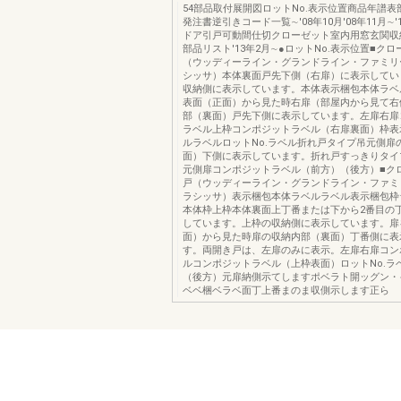
54部品取付展開図ロットNo.表示位置商品年譜
発注書逆引きコード一覧∼'08年10月'08年11月∼'
ドア引戸可動間仕切クローゼット室内用窓玄関収
部品リスト'13年2月∼●ロットNo.表示位置■ク
（ウッディーライン・グランドライン・ファミリ
シッサ）本体裏面戸先下側（右扉）に表示してい
収納側に表示しています。本体表示梱包本体ラベ
表面（正面）から見た時右扉（部屋内から見て右
部（裏面）戸先下側に表示しています。左扉右扉
ラベル上枠コンポジットラベル（右扉裏面）枠表
ルラベルロットNo.ラベル折れ戸タイプ吊元側扉
面）下側に表示しています。折れ戸すっきりタイ
元側扉コンポジットラベル（前方）（後方）■ク
戸（ウッディーライン・グランドライン・ファミ
ラシッサ）表示梱包本体ラベルラベル表示梱包枠
本体枠上枠本体裏面上丁番または下から2番目の
しています。上枠の収納側に表示しています。扉
面）から見た時扉の収納内部（裏面）丁番側に表
す。両開き戸は、左扉のみに表示。左扉右扉コン
ルコンポジットラベル（上枠表面）ロットNo.ラ
（後方）元扉納側示てしますポベラト開ッグン・
ベベ梱ベラベ面丁上番まのま収側示します正ら