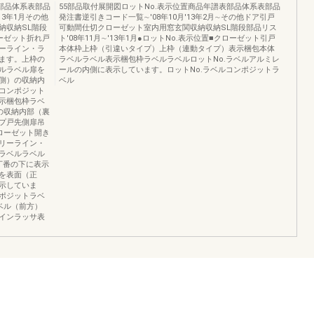
表部品体系表部品
55部品取付展開図ロットNo.表示位置商品年譜表部品体系表部品
13年1月その他
発注書逆引きコード一覧∼'08年10月'13年2月∼その他ドア引戸
納収納SL階段
可動間仕切クローゼット室内用窓玄関収納収納SL階段部品リス
ローゼット折れ戸
ト'08年11月∼'13年1月●ロットNo.表示位置■クローゼット引戸
ーライン・ラ
本体枠上枠（引違いタイプ）上枠（連動タイプ）表示梱包本体
ます。上枠の
ラベルラベル表示梱包枠ラベルラベルロットNo.ラベルアルミレ
ルラベル扉を
ールの内側に表示しています。ロットNo.ラベルコンポジットラ
側）の収納内
ベル
コンポジット
示梱包枠ラベ
の収納内部（裏
プ戸先側扉吊
ローゼット開き
リーライン・
ラベルラベル
丁番の下に表示
を表面（正
示していま
ポジットラベ
ベル（前方）
インラッサ表