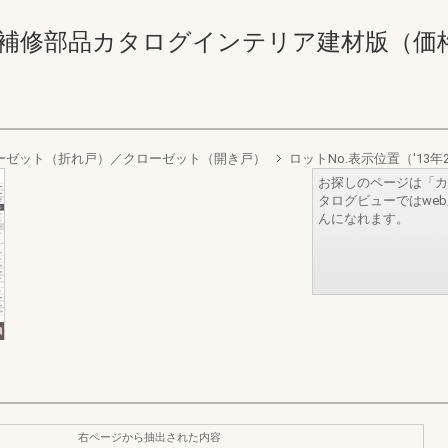
補修部品カタログインテリア建材版（価格なし） 
ーゼット（折れ戸）／クローゼット（開き戸）
ロットNo.表示位置（'13年
お探しのページは「カ
タログビューではwe
んになれます。
右ページから抽出された内容