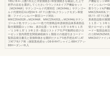
18SL18.4∼入数1吊元と洋室側開き/和室側開きを確認した上で
戸襖錠セットMWZ
把手の左右を選択してくださいラウンドAタイプ戸襖錠セット
ァインシルバーGL
［MZA946R］サテンゴールド代替対応［MZA946L］サテンゴー
茶ラウンドA戸襖錠
ルド代替対応GLⅡ型04.9∼07.11入数1GLクラシックモダン和室
MWZZRA053
側：ファインシルバー新旧コード対比：
05.11∼07.
MWZZRA052R→MZA946R、MWZZRA052L→MZA946Lサテン
系表部品取付展開
ゴールド色:サテンシルバー色で代替商品年譜表部品体系表部品
１１月∼’１３年
取付展開図ロットNo．表示位置∼’０８年１０月’０８年１１月
切クローゼット室
∼’１３年１月’１３年２月∼部品リストドア引戸可動間仕切クロ
ード一覧部品発注
ーゼット室内用窓玄関収納収納ＳＬ階段その他逆引きコード一
のコ対MZNZM
覧部品発注書元と室側和側きを開択だクエアS色手把左ATニAT
MWZA3ファイシW
ブATア8クア和（側室黒色把セッDB-B-RHTシャイニ-BBHブアッ-
BBHーダンバ8.入