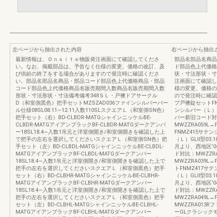
左ページから抽出された内容
右ページから抽出
最新情報は、Ｏｎｓｉｔｅ物販発注画面にて確認してくださ
部品名部品名商品
い。なお、掲載部品は、予告なく仕様の変更、価格の改訂、及
ド部品色上代価格
び供給の終了をする場合がありますので発注時に確認くださ
状・寸法形状・寸
い。部品名部品名商品・部品コード部品色上代価格商品・部品
注画面にて確認し
コード部品色上代価格商品名販売期間入数商品名販売期間入数
様の変更、価格の
形状・寸法形状・寸法備考備考348ＳＬ・戸襖ドアサークル
ので発注時に確認
D（和室側黒色）把手セットMZSZAD036ファインシルバーパー
プ戸襖錠セットFN
ル仕様08SL08.11∼12.11入数110SLスクエアＬ（和室側SN色）
ンシルバー（Ｌ）G
把手セット（右）BD-CLBDR-MATGシャインニッケルBE-
バー新旧コード対比：
CLBDR-MATGアイアンブラックBF-CLBDR-MATGダークアンバ
MWZZRA059
ー18SL18.4∼入数1吊元と洋室側開き/和室側開きを確認した上
FNMZ415サテ
で把手の左右を選択してくださいスクエアＬ（和室側SN色）把
（Ｌ）GLⅡ型03.
手セット（左）BD-CLBDL-MATGシャインニッケルBE-CLBDL-
月より、西地区'
MATGアイアンブラックBF-CLBDL-MATGダークアンバー
ド対比：MWZZRA
18SL18.4∼入数1吊元と洋室側開き/和室側開きを確認した上で
MWZZRA039
把手の左右を選択してくださいスクエアＬ（和室側黒色）把手
トFNMZ417サ
セット（右）BD-CLBHR-MATGシャインニッケルBE-CLBHR-
（Ｌ）GLⅡ型03.
MATGアイアンブラックBF-CLBHR-MATGダークアンバー
月より、西地区'
18SL18.4∼入数1吊元と洋室側開き/和室側開きを確認した上で
ド対比：MWZZRA
把手の左右を選択してくださいスクエアＬ（和室側黒色）把手
MWZZRA049L
セット（左）BD-CLBHL-MATGシャインニッケルBE-CLBHL-
MWZZRA013
MATGアイアンブラックBF-CLBHL-MATGダークアンバー
ーGLクラシックモ