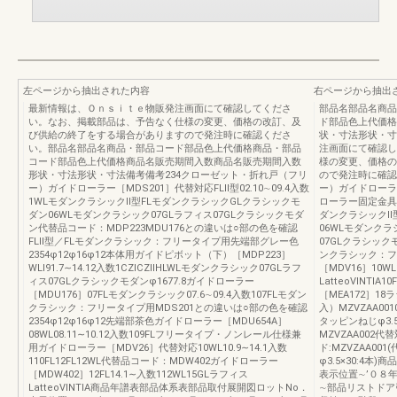
左ページから抽出された内容
右ページから抽出
最新情報は、Ｏｎｓｉｔｅ物販発注画面にて確認してくださ
部品名部品名商品
い。なお、掲載部品は、予告なく仕様の変更、価格の改訂、及
ド部品色上代価格
び供給の終了をする場合がありますので発注時に確認くださ
状・寸法形状・寸
い。部品名部品名商品・部品コード部品色上代価格商品・部品
注画面にて確認し
コード部品色上代価格商品名販売期間入数商品名販売期間入数
様の変更、価格の
形状・寸法形状・寸法備考備考234クローゼット・折れ戸（フリ
ので発注時に確認
ー）ガイドローラー［MDS201］代替対応FLⅡ型02.10∼09.4入数
ー）ガイドローラー
1WLモダンクラシックⅡ型FLモダンクラシックGLクラシックモ
ローラー固定金具［M
ダン06WLモダンクラシック07GLラフィス07GLクラシックモダ
ダンクラシックⅡ
ン代替品コード：MDP223MDU176との違いは○部の色を確認
06WLモダンクラ
FLⅡ型／FLモダンクラシック：フリータイプ用先端部グレー色
07GLクラシック
2354φ12φ16φ12本体用ガイドピボット（下）［MDP223］
ンクラシック：フ
WLⅠ91.7∼14.12入数1CZⅠCZⅡHLWLモダンクラシック07GLラフ
［MDV16］10WL
ィス07GLクラシックモダンφ1677.8ガイドローラー
LatteoVINT
［MDU176］07FLモダンクラシック07.6∼09.4入数107FLモダン
［MEA172］1
クラシック：フリータイプ用MDS201との違いは○部の色を確認
入）MZVZAA001
2354φ12φ16φ12先端部茶色ガイドローラー［MDU654A］
タッピンねじφ3.
08WL08.11∼10.12入数109FLフリータイプ・ノンレール仕様兼
MZVZAA002代替
用ガイドローラー［MDV26］代替対応10WL10.9∼14.1入数
ド:MZVZAA0
110FL12FL12WL代替品コード：MDW402ガイドローラー
φ3.5×30:4
［MDW402］12FL14.1∼入数112WL15GLラフィス
表示位置∼’０８
LatteoVINTIA商品年譜表部品体系表部品取付展開図ロットNo．
∼部品リストドア