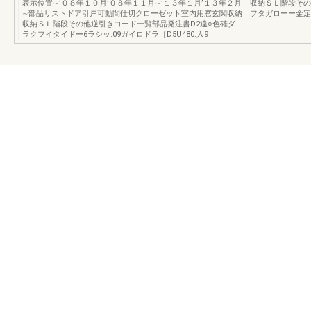
表示位置∼’０８年１０月’０８年１１月∼’１３年１月’１３年２月
収納ＳＬ階段その
∼部品リストドア引戸可動間仕切クローゼット室内用窓玄関収納
フタガローー金定6
収納ＳＬ階段その他逆引きコード一覧部品発注書D2違○色確ダ
ラクフイタイドー6ラシッ.09ガイロドラ［D5U480.入9