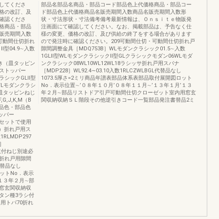
してくださ
部品名部品名商品・部品コード部品色上代価格商品・部品コー
格の改訂、及
ド部品色上代価格商品名販売期間入数商品名販売期間入数形
確認くださ
状・寸法形状・寸法備考備考最新情報は、Ｏｎｓｉｔｅ物販発
格商品・部品
注画面にて確認してください。なお、掲載部品は、予告なく仕
販売期間入数
様の変更、価格の改訂、及び供給の終了をする場合があります
可動間仕切折れ
ので発注時に確認ください。209可動間仕切・可動間仕切折れ戸
型04.9∼入数
隙間調整金具［MDQ753B］WLモダンクラシック01.5∼入数
1GLⅡ型WLモダンクラシックⅡ型GLクラシックモダン06WLモダ
付き（皿タッピン
ンクラシック08WL10WL12WL18ラシッサ折れ戸用スパナ
戸用ストッパー
［MDP228］WL92.4∼03.10入数1RLCZWLBGL代替品なし
クラシックGLⅡ型
1073.5厚さ=2ミリ商品年譜表部品体系表部品取付展開図ロット
WLモダンクラシ
No．表示位置∼’０８年１０月’０８年１１月∼’１３年１月’１３
（皿タッピンねじ
年２月∼部品リストドア引戸可動間仕切クローゼット室内用窓玄
G,J,K,M（B
関収納収納ＳＬ階段その他逆引きコード一覧部品発注書替品2ミ
製品色・部品色
ッパー
98とセットで使用
本）折れ戸用ス
1RLMDP297
］
使用取付ねじ別途必
.9折れ戸用隙間
L代替品なし
ロットNo．表示
’１３年２月∼部
窓玄関収納収
タン種3ラシ付
Q用トパ70折れ