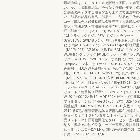
最新情報は、Ｏｎｓｉｔｅ物販発注画面にて確認
い。なお、掲載部品は、予告なく仕様の変更、価
び供給の終了をする場合がありますので発注時に
い。部品名部品名商品・部品コード部品色上代価
コード部品色上代価格商品名販売期間入数商品名
形状・寸法形状・寸法備考備考208可動間仕切・
戸上部キャッチ［MDT178］WLモダンクラシックⅡ
1GLクラシックモダン06WLモダンクラシック
08WL10WL12WL18ラシッサ折れ戸用取付ねじ
ねじ1種φ3.5×20：2本）53253041.5φ20折れ
［MDP□996］CZ96.6∼入数1WLBGLWLモダン
WLモダンクラシックⅡ型GLクラシックモダン06
ック08WL10WL12WL18ラシッサ取付ねじ付き
1種φ3×20：2本）色コード□：C/H/L/P/Q/Y（E,F,
色兼用）,N,R,V,W色終息のため他の色で代替）
対比：D/S→Q、M→H、W/WA→Y折れ戸用スト
［MDP297］WL92.4∼00.12入数1RLMDPB2
取付ねじ付き（皿タッピンねじ1種φ3.5×25：2
トッパーベース［MDPB298］WL92.4∼00.12入数
とセットで使用折れ戸用ベースカップ［MDP301
WL92.4∼00.12入数1RLMDP300とセットで
要（皿タッピンねじ1種φ3.5×30：2本）682415
調整金具［MDP557］WLB99.2∼03.10入数1G
231915.5商品年譜表部品体系表部品取付展開図
位置∼’０８年１０月’０８年１１月∼’１３年１月
品リストドア引戸可動間仕切クローゼット室内用
納ＳＬ階段その他逆引きコード一覧部品発注書皿
ね付皿ッンねコー□//,EF,K（兼,V色品色部色対：
戸用トパベ［D2P9210入R