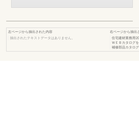
左ページから抽出された内容
右ページから抽出
抽出されたテキストデータはありません。
住宅建材業務用2
ＷＥＢカタログを
補修部品カタログ