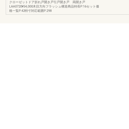
クローゼットドア折れ戸開き戸引戸開き戸 両開き戸
LAA0720¥54,000木目方向フラッシュ構造商品特長P.16セット価
格一覧P.42特寸対応範囲P.298