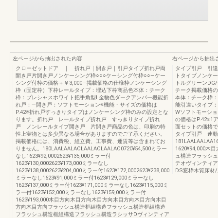
左ページから抽出された内容
右ページから抽出
クローゼットドア ｜ 折れ戸｜開き戸｜引戸タイプ折れ戸両
タイプ引戸 引違
開き戸片開き戸ノンケーシング枠○○○ケーシング付枠○○―ケー
トタイプノンケー
シング付枠の価格＋￥3,000―掲載価格の仕様枠ノンケーシング
トルグリーンDG
枠（固定枠）下枠レールタイプ：埋込下枠商品色本体：チーク
チーク掲載価格の
枠：プレシャスホワイト把手角型L金物色ダークアンバー機能折
本体：チーク枠：
れ戸：―開き戸：ソフトモーション※機能・サイズの価格は
能引違いタイプ：
P.42※折れ戸すっきりタイプはノンケーシング枠のみの設定とな
Wソフトモーショ
ります。折れ戸 レールタイプ折れ戸 すっきりタイプ折れ
の価格はP.42
戸 ノンレールタイプ開き戸 片開き戸商品の色は、印刷の特
面セットの価格で
性上実物とは多少異なる場合がありますのでご了承ください。
タイプ引戸 連動
掲載価格には、消費税、組立費、工事費、運賃等は含まれてお
181LAALAALAA
りません。180LAALAALACLAALACLAALAC0720¥54,500ミラー
1620¥94,0
なし1623¥92,0002623¥135,000ミラー付
ュ構造フラッシュ
1623¥130,0002623¥173,000ミラーなし
テオヴィンティア
1623¥138,0002623¥204,000ミラー付1623¥172,0002623¥238,000
DS窓枠木質床材
ミラーなし1623¥91,000ミラー付1623¥129,000ミラーなし
1623¥137,000ミラー付1623¥171,000ミラーなし1623¥115,000ミ
ラー付1623¥152,000ミラーなし1623¥159,000ミラー付
1623¥193,000木目方向木目方向木目方向木目方向木目方向木目
方向木目方向フラッシュ構造框組構造フラッシュ構造框組構造
フラッシュ構造框組構造フラッシュ構造ラシッサDヴィンティア