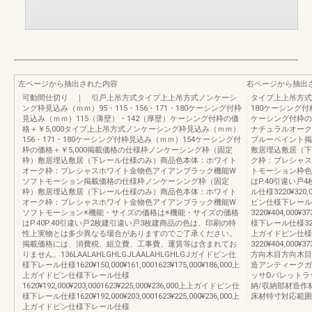
左ページから抽出された内容
右ページから抽出
可動間仕切り ｜ 引戸上吊方式タイプ上上吊方式ノンケーシ
タイプ上上吊方式
ング枠見込み（ｍｍ）95・115・156・171・180ケーシング付枠
180ケーシング付
見込み（ｍｍ）115（薄壁）・142（厚壁）ケーシング付枠の価
ケーシング付枠の価
格＋￥5,000タイプ上上吊方式ノンケーシング枠見込み（ｍｍ）
ナチュラルオーク
156・171・180ケーシング付枠見込み（ｍｍ）154ケーシング付
ブルーペイント掲
枠の価格＋￥5,000掲載価格の仕様枠ノンケーシング枠（固定
敷居埋込敷居（下
枠）敷居埋込敷居（下レール仕様のみ）商品色本体：ホワイト
ク枠：プレシャス
オーク枠：プレシャスホワイト金物色アイアンブラック機能W
トモーション枠色
ソフトモーション掲載価格の仕様枠ノンケーシング枠（固定
はP.40引違い戸4
枠）敷居埋込敷居（下レール仕様のみ）商品色本体：ホワイト
ル仕様3220¥320,0
オーク枠：プレシャスホワイト金物色アイアンブラック機能W
ピン仕様下レール
ソフトモーション※機能・サイズの価格は※機能・サイズの価格
3220¥404,000¥
はP.40P.40引違い戸2枚建引違い戸3枚建商品の色は、印刷の特
様下レール仕様3220¥4
性上実物とは多少異なる場合がありますのでご了承ください。
上ガイドピン仕様
掲載価格には、消費税、組立費、工事費、運賃等は含まれてお
3220¥404,000¥
りません。136LAALAHLGHLGJLAALAHLGHLGJガイドピン仕
方向木目方向木目
様下レール仕様1620¥150,000¥161,0001623¥175,000¥186,000上
造アンティークガ
上ガイドピン仕様下レール仕様
ッサDパレットラ
1620¥192,000¥203,0001623¥225,000¥236,000上上ガイドピン仕
納/収納部材造作
様下レール仕様1620¥192,000¥203,0001623¥225,000¥236,000上
床材特寸対応範囲
上ガイドピン仕様下レール仕様