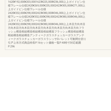
1620¥192,000¥203,0001623¥225,000¥236,000上上ガイドピン仕
様下レール仕様2420¥269,000¥235,0002423¥305,000¥271,000上
上ガイドピン仕様下レール仕様
2420¥332,000¥298,0002423¥380,000¥346,000上上ガイドピン仕
様下レール仕様2420¥332,000¥298,0002423¥380,000¥346,000上
上ガイドピン仕様下レール仕様
2420¥332,000¥298,0002423¥380,000¥346,000上上木目方向木目
方向木目方向木目方向木目方向木目方向木目方向木目方向フラ
ッシュ構造框組構造框組構造框組構造フラッシュ構造框組構造
框組構造框組構造アンティークガラスチェッカーガラスアンテ
ィークガラスチェッカーガラスラシッサDパレット可動間仕切り
引戸上吊方式商品特長P.16セット価格一覧P.40特寸対応範囲
P.296