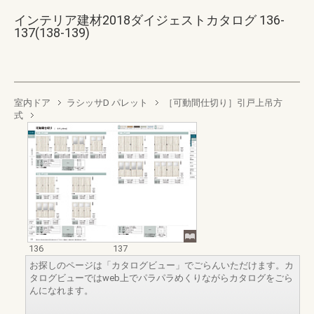
インテリア建材2018ダイジェストカタログ 136-
137(138-139)
室内ドア
ラシッサD パレット
［可動間仕切り］引戸上吊方
式
136
137
お探しのページは「カタログビュー」でごらんいただけます。カ
タログビューではweb上でパラパラめくりながらカタログをごら
んになれます。