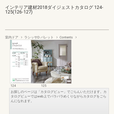
インテリア建材2018ダイジェストカタログ 124-
125(126-127)
室内ドア
ラシッサD パレット
Contents
124
125
お探しのページは「カタログビュー」でごらんいただけます。カ
タログビューではweb上でパラパラめくりながらカタログをごら
んになれます。