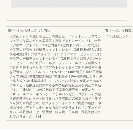
左ページから抽出された内容
右ページから抽出
人のぬくもりを感じる仕上げを施した「パレット」。ラフでカ
125詳細はラシ
ジュアルな昔ながらの雰囲気を再現できるレーベルです。一般
ドア標準ドアトイレドア■室内引戸■室内ドアVレール方式片引
戸引違い戸引分け戸標準タイプトイレタイプ2枚建3枚建2枚建3
枚建4枚建片引戸標準タイプトイレタイプアウトセット方式片引
戸引違い戸標準タイプトイレタイプ2枚建上吊方式引込み戸■ク
ローゼットドア折れ戸レールタイプノンレールタイプ連動タイ
プ片開き戸すっきりタイプアウトセットタイプ開き戸引戸両開
き戸引違いタイプパレットP.126P.127P.140片引戸引違い戸標準
タイプ2枚建3枚建2枚建3枚建4枚建引分け戸■可動間仕切り引戸
上吊方式P.134建築基準法（シックハウス対策）が定めたホルム
アルデヒド放散速度に関する基準の最高等級区分を満たす商品
です。「建材からのVOC放散速度基準化研究会」が定めた、４
VOC（トルエン・キシレン・エチルベンゼン・スチレン）の放
散速度基準への適合を制度化した住宅部品VOC表示ガイドライ
ンを満たす商品です。標準タイプトイレタイプ商品の色は、印
刷の特性上実物とは多少異なる場合がありますのでご了承くだ
さい。掲載価格には、消費税、組立費、工事費、運賃等は含ま
れておりません。124