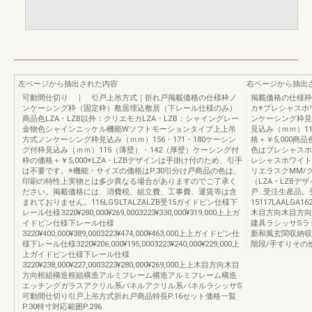
左ページから抽出された内容
右ページから抽出
可動間仕切り ｜ 引戸上吊方式｜折れ戸掲載価格の仕様枠ノ
掲載価格の仕様枠
ンケーシング枠（固定枠）敷居埋込敷居（下レール仕様のみ）
カ※プレシャスホ
商品色LZA・LZB以外：クリエモカLZA・LZB：シャイングレー
ンケーシング枠見込
金物色シャインニッケル機能Wソフトモーションタイプ上上吊
見込み（ｍｍ）1
方式ノンケーシング枠見込み（ｍｍ）156・171・180ケーシン
格＋￥5,000商
グ付枠見込み（ｍｍ）115（薄壁）・142（厚壁）ケーシング付
色はプレシャスホ
枠の価格＋￥5,000※LZA・LZBデザインは手掛け付のため、引手
レシャスホワイト
は不要です。※機能・サイズの価格はP.30引分け戸商品の色は、
リエラスクMM/
印刷の特性上実物とは多少異なる場合がありますのでご了承く
（LZA・LZBデ
ださい。掲載価格には、消費税、組立費、工事費、運賃等は含
戸…受注生産品。
まれておりません。116LGSLTALZALZB受15ガイドピン仕様下
15117LAALGA1623
レール仕様3220¥280,000¥269,0003223¥330,000¥319,000上上ガ
木目方向木目方向
イドピン仕様下レール仕様
建具ラシッサSラ
3220¥400,000¥389,0003223¥474,000¥463,000上上ガイドピン仕
新和風玄関収納収
様下レール仕様3220¥206,000¥195,0003223¥240,000¥229,000上
階段/手すりその
上ガイドピン仕様下レール仕様
3220¥238,000¥227,0003223¥280,000¥269,000上上木目方向木目
方向框組構造框組構造アルミフレーム構造アルミフレーム構造
エッチングガラスアクリル系パネルアクリル系パネルラシッサS
可動間仕切り引戸上吊方式折れ戸商品特長P.16セット価格一覧
P.30特寸対応範囲P.296