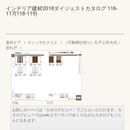
インテリア建材2018ダイジェストカタログ 116-
117(118-119)
室内ドア
ラシッサS クリエ
［可動間仕切り］引戸上吊方式／
折れ戸
116
117
お探しのページは「カタログビュー」でごらんいただけます。カ
タログビューではweb上でパラパラめくりながらカタログをごら
んになれます。