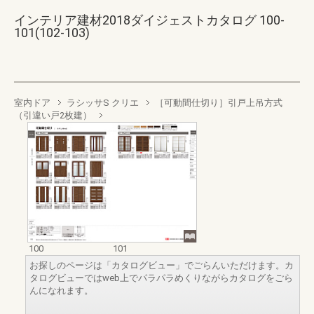
インテリア建材2018ダイジェストカタログ 100-
101(102-103)
室内ドア
ラシッサS クリエ
［可動間仕切り］引戸上吊方式
（引違い戸2枚建）
100
101
お探しのページは「カタログビュー」でごらんいただけます。カ
タログビューではweb上でパラパラめくりながらカタログをごら
んになれます。