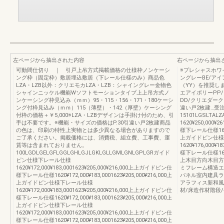
左ページから抽出された内容
右ページから抽出
可動間仕切り ｜ 引戸上吊方式掲載価格の仕様枠ノンケーシ
※プレシャスホワ
ング枠（固定枠）敷居埋込敷居（下レール仕様のみ）商品色
ングレーBE/ア
LZA・LZB以外：クリエモカLZA・LZB：シャイングレー金物色
（YY）を推奨し
シャインニッケル機能Wソフトモーションタイプ上上吊方式ノ
エアイボリーPP
ンケーシング枠見込み（ｍｍ）95・115・156・171・180ケーシ
DD/クリエダー
ング付枠見込み（ｍｍ）115（薄壁）・142（厚壁）ケーシング
違い戸2枚建…受
付枠の価格＋￥5,000※LZA・LZBデザインは手掛け付のため、引
15101LGSLT
手は不要です。※機能・サイズの価格はP.30引違い戸2枚建商品
1620¥250,000¥
の色は、印刷の特性上実物とは多少異なる場合がありますので
様下レール仕様1620¥3
ご了承ください。掲載価格には、消費税、組立費、工事費、運
上ガイドピン仕様
賃等は含まれておりません。
1620¥176,000¥
100LGDLGELGFLGGLGHLGJLGKLGLLGMLGNLGPLGRガイド
様下レール仕様1620¥2
ピン仕様下レール仕様
上木目方向木目方
1620¥172,000¥183,0001623¥205,000¥216,000上上ガイドピン仕
ミフレーム構造エ
様下レール仕様1620¥172,000¥183,0001623¥205,000¥216,000上
パネル室内建具ラ
上ガイドピン仕様下レール仕様
アラフィス新和風
1620¥172,000¥183,0001623¥205,000¥216,000上上ガイドピン仕
材/床造作材階段
様下レール仕様1620¥172,000¥183,0001623¥205,000¥216,000上
上ガイドピン仕様下レール仕様
1620¥172,000¥183,0001623¥205,000¥216,000上上ガイドピン仕
様下レール仕様1620¥172,000¥183,0001623¥205,000¥216,000上