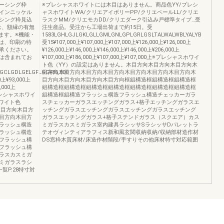
ーシング枠
※プレシャスホワイトには木目はありません。商品色YY/プレシ
インニッケル
ャスホワイトWA/クリエアイボリーPP/クリエペールLL/クリエ
シング枠見込
ラスクMM/クリエモカDD/クリエダーク引込み戸標準タイプ…受
ンは、額縁の有無
注生産品。受注から工場出荷まで約15日。受
ます。※機能・
1583LGHLGJLGKLGLLGMLGNLGPLGRLGSLTALWALWBLYALYB
色は、印刷の特
受15¥107,000上¥107,000上¥107,000上¥126,000上¥126,000上
承ください。
¥126,000上¥146,000上¥146,000上¥146,000上¥206,000上
は含まれてお
¥107,000上¥186,000上¥107,000上¥107,000上※プレシャスホワイ
ト色（YY）の設定はありません。木目方向木目方向木目方向木
GCLGDLGELGFLGG¥86,000
目方向木目方向木目方向木目方向木目方向木目方向木目方向木
0上¥93,000上
目方向木目方向木目方向木目方向框組構造框組構造框組構造框
7,000上
組構造框組構造框組構造框組構造框組構造框組構造框組構造框
0上※プレシャスホワイ
組構造框組構造フラッシュ構造フラッシュ構造チェッカーガラ
ワイト色
スチェッカーガラスエッチングガラス+格子エッチングガラスエ
木目方向木目方
ッチングガラスエッチングガラスエッチングガラスエッチング
目方向木目方
ガラスエッチングガラス+格子ステンドガラス（スクエア）カス
ラッシュ構造
ミガラスカスミガラス室内建具ラシッサSラシッサDパレットラ
ラッシュ構造
テオヴィンティアラフィス新和風玄関収納収納/収納部材造作材
フラッシュ構
DS窓枠木質床材/床造作材階段/手すりその他床材特寸対応範囲
フラッシュ構
ラスカスミガ
ミガラスラシ
覧P.28特寸対