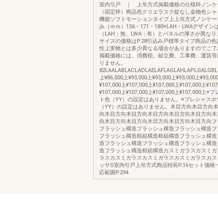
室内引戸 ｜ 上吊方式掲載価格の仕様枠ノンケ
（固定枠）商品色クリエラスク錠なし金物色シャ
機能ソフトモーションタイプ上上吊方式ノンケー
み（ｍｍ）156・171・180※LAH・LWAデザイ
（LAH：無、LWA：有）とパネルの厚さが異なり
サイズの価格はP.28引込み戸標準タイプ商品の
性上実物とは多少異なる場合がありますのでご了
掲載価格には、消費税、組立費、工事費、運賃等
りません。
82LAALABLACLADLAELAFLAGLAHLAPLGALGBL
上¥86,000上¥93,000上¥93,000上¥93,000上¥93,00
¥107,000上¥107,000上¥107,000上¥107,000上¥10
¥107,000上¥107,000上¥107,000上¥107,00
ト色（YY）の設定はありません。※プレシャスホ
（YY）の設定はありません。木目方向木目方向
向木目方向木目方向木目方向木目方向木目方向木
向木目方向木目方向木目方向木目方向木目方向フ
フラッシュ構造フラッシュ構造フラッシュ構造フ
フラッシュ構造框組構造框組構造フラッシュ構造
造フラッシュ構造フラッシュ構造フラッシュ構造
造フラッシュ構造框組構造カスミガラスカスミガ
ラスカスミガラスカスミガラスカスミガラスカス
ッサS室内引戸上吊方式商品特長P.16セット価格一
応範囲P.294