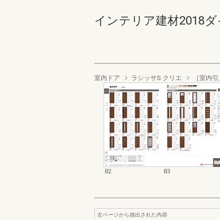
インテリア建材2018ダイジ
室内ドア
ラシッサS クリエ
［室内引
82
83
左ページから抽出された内容