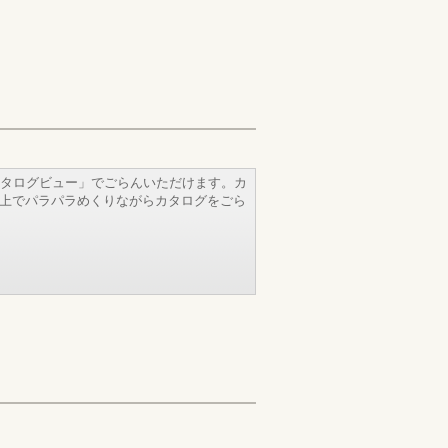
タログビュー」でごらんいただけます。カ
b上でパラパラめくりながらカタログをごら