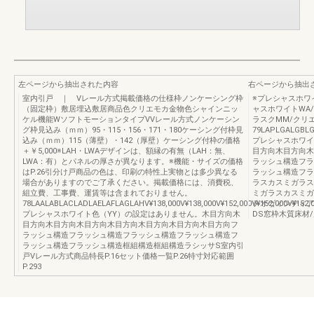
左ページから抽出された内容
右ページから抽出
室内引戸 ｜ Vレール方式掲載価格の仕様枠ノンケーシング枠
※プレシャスホワ
（固定枠）敷居埋込敷居商品色クリエモカ金物色シャインニッ
ャスホワイトWA
ケル機能WソフトモーションタイプVVレール方式ノンケーシン
ラスクMM/クリ
グ枠見込み（ｍｍ）95・115・156・171・180ケーシング付枠見
79LAPLGALGBLGC
込み（ｍｍ）115（薄壁）・142（厚壁）ケーシング付枠の価格
プレシャスホワイ
＋￥5,000※LAH・LWAデザインは、額縁の有無（LAH：無、
目方向木目方向木
LWA：有）とパネルの厚さが異なります。※機能・サイズの価格
ラッシュ構造フラ
はP.26引分け戸商品の色は、印刷の特性上実物とは多少異なる
ラッシュ構造フラ
場合がありますのでご了承ください。掲載価格には、消費税、
ラスカスミガラス
組立費、工事費、運賃等は含まれておりません。
ミガラスカスミガ
78LAALABLACLADLAELAFLAGLAHV¥138,000V¥138,000V¥152,000V¥152,000V¥152,0
テオヴィンティア
プレシャスホワイト色（YY）の設定はありません。木目方向木
DS窓枠木質床材
目方向木目方向木目方向木目方向木目方向木目方向木目方向フ
ラッシュ構造フラッシュ構造フラッシュ構造フラッシュ構造フ
ラッシュ構造フラッシュ構造框組構造框組構造ラシッサS室内引
戸Vレール方式商品特長P.16セット価格一覧P.26特寸対応範囲
P.293