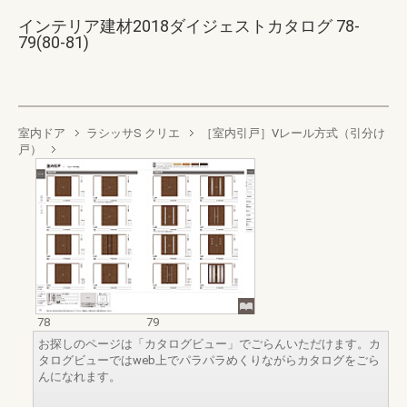
インテリア建材2018ダイジェストカタログ 78-
79(80-81)
室内ドア
ラシッサS クリエ
［室内引戸］Vレール方式（引分け
戸）
78
79
お探しのページは「カタログビュー」でごらんいただけます。カ
タログビューではweb上でパラパラめくりながらカタログをごら
んになれます。