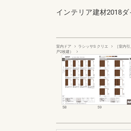
インテリア建材2018ダイジ
室内ドア
ラシッサS クリエ
［室内引
戸2枚建）
58
59