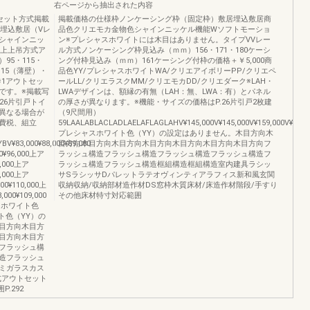
右ページから抽出された内容
セット方式掲載
掲載価格の仕様枠ノンケーシング枠（固定枠）敷居埋込敷居商
埋込敷居（Vレ
品色クリエモカ金物色シャインニッケル機能Wソフトモーショ
シャインニッ
ン※プレシャスホワイトには木目はありません。タイプVVレー
式上上吊方式ア
ル方式ノンケーシング枠見込み（ｍｍ）156・171・180ケーシ
5・115・
ング付枠見込み（ｍｍ）161ケーシング付枠の価格＋￥5,000商
115（薄壁）・
品色YY/プレシャスホワイトWA/クリエアイボリーPP/クリエペ
※1アウトセッ
ールLL/クリエラスクMM/クリエモカDD/クリエダーク※LAH・
です。※掲載写
LWAデザインは、額縁の有無（LAH：無、LWA：有）とパネル
26片引戸トイ
の厚さが異なります。※機能・サイズの価格はP.26片引戸2枚建
異なる場合が
（9尺間用）
費税、組立
59LAALABLACLADLAELAFLAGLAHV¥145,000V¥145,000V¥159,000V¥159,00
プレシャスホワイト色（YY）の設定はありません。木目方向木
¥83,000¥88,000¥89,000
目方向木目方向木目方向木目方向木目方向木目方向木目方向フ
00¥96,000上ア
ラッシュ構造フラッシュ構造フラッシュ構造フラッシュ構造フ
96,000上ア
ラッシュ構造フラッシュ構造框組構造框組構造室内建具ラシッ
96,000上ア
サSラシッサDパレットラテオヴィンティアラフィス新和風玄関
000¥110,000上
収納収納/収納部材造作材DS窓枠木質床材/床造作材階段/手すり
,000¥109,000
その他床材特寸対応範囲
シャスホワイト色
ト色（YY）の
目方向木目方
目方向木目方
フラッシュ構
造フラッシュ
ミガラスカス
式アウトセット
.292