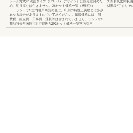
レール方式※1洗面タイプ（LYA・LYBデザイン）は採光窓付のた
ス新和風玄関収納
め、明り採りは付きません。26セット価格一覧（機能別）
材階段/手すりそ
｜ ラシッサS室内引戸商品の色は、印刷の特性上実物とは多少
異なる場合がありますのでご了承ください。掲載価格には、消
費税、組立費、工事費、運賃等は含まれていません。ラシッサS
商品特長P.16特寸対応範囲P.292セット価格一覧室内引戸