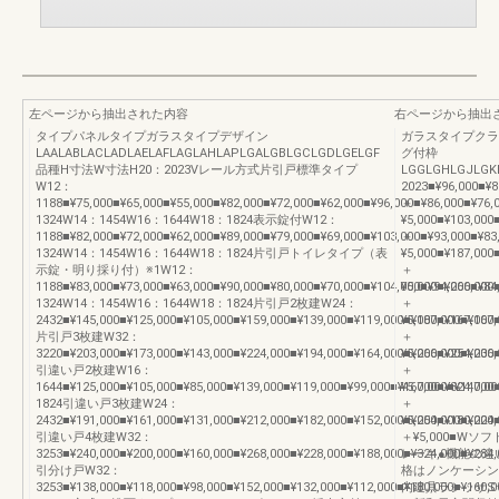
左ページから抽出された内容
右ページから抽出
タイプパネルタイプガラスタイプデザイン
ガラスタイプクラ
LAALABLACLADLAELAFLAGLAHLAPLGALGBLGCLGDLGELGF
グ付枠
品種H寸法W寸法H20：2023Vレール方式片引戸標準タイプ
LGGLGHLGJLGK
W12：
2023■¥96,000■¥8
1188■¥75,000■¥65,000■¥55,000■¥82,000■¥72,000■¥62,000■¥96,000■¥86,000■¥76
＋
1324W14：1454W16：1644W18：1824表示錠付W12：
¥5,000■¥103,000
1188■¥82,000■¥72,000■¥62,000■¥89,000■¥79,000■¥69,000■¥103,000■¥93,000■¥8
＋
1324W14：1454W16：1644W18：1824片引戸トイレタイプ（表
¥5,000■¥187,000
示錠・明り採り付）※1W12：
＋
1188■¥83,000■¥73,000■¥63,000■¥90,000■¥80,000■¥70,000■¥104,000■¥94,000■¥
¥5,000■¥266,000
1324W14：1454W16：1644W18：1824片引戸2枚建W24：
＋
2432■¥145,000■¥125,000■¥105,000■¥159,000■¥139,000■¥119,000■¥187,000■¥167,
¥5,000■¥167,000
片引戸3枚建W32：
＋
3220■¥203,000■¥173,000■¥143,000■¥224,000■¥194,000■¥164,000■¥266,000■¥236,
¥5,000■¥254,000
引違い戸2枚建W16：
＋
1644■¥125,000■¥105,000■¥85,000■¥139,000■¥119,000■¥99,000■¥167,000■¥147,0
¥5,000■¥324,000
1824引違い戸3枚建W24：
＋
2432■¥191,000■¥161,000■¥131,000■¥212,000■¥182,000■¥152,000■¥254,000■¥224,
¥5,000■¥180,000
引違い戸4枚建W32：
＋¥5,000■
3253■¥240,000■¥200,000■¥160,000■¥268,000■¥228,000■¥188,000■¥324,000■¥284,
レーキ●機能の違
引分け戸W32：
格はノンケーシン
3253■¥138,000■¥118,000■¥98,000■¥152,000■¥132,000■¥112,000■¥180,000■¥160,00
内建具ラシッサS