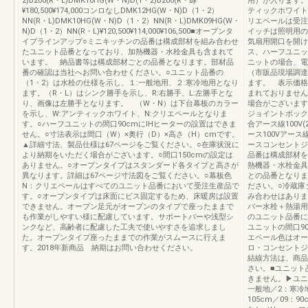
2)B200(R・L)DMK10HG(W・N)D(1・2)B200(R・L)̶̶̶
用）が入ります。
¥180,500¥174,000コンロなしDMK12HG(W・N)D（1・2）
ティックホワイト
NN(R・L)DMK10HG(W・N)D（1・2）NN(R・L)DMK09HG(W・
リエペールは受注
N)D（1・2）NN(R・L)¥120,500¥114,000¥106,500■オープンタ
イッチは照明用の
イプラインアップ○ミニキッチンの品番は構成部材を組み合わせ
気扇用開口を開け
たユニット品番となっており、加熱機器・水栓金具も含まれて
ス、ハーフユニッ
います。 納品書等は構成部材ごとの品番となります。部材品
ニットの場合、電
番の確認は当社へお問い合わせください。○ユニット品番の
（市販品現場調達
（1・2）は水栓の仕様を示し、１:一般地用、２:寒冷地用となり
ます。 表示価格
ます。（R・L）はシンク勝手を示し、R:右勝手、L:左勝手とな
まれておりません
り、画像は左勝手となります。 （W・N）は下台幕板のカラー
場合がございます。
を示し、W:アンティックホワイト、N:クリエペールとなりま
ジョイントボックス
す。○ハーフユニットの間口90cmにIHヒーターの設置はできま
合アース線100
せん。○寸法表示は間口（W）×奥行（D）×高さ（H）cmです。
ース100Vアース線●
▲詳細寸法、製品仕様は67ページをご覧ください。○在庫状況に
ースコンセントジョ
より納期をいただく場合がございます。○間口150cmの設定は
品番は構成部材を
ありません。○オープンタイプはスタンダード各タイプと高さが
熱機器・水栓金具
異なります。詳細は67ページ寸法図をご覧ください。○幕板色
との品番となりま
N：クリエペールはすべてのユニット品番において受注生産品で
ださい。○冷蔵庫
す。○オープンタイプは床面にビス固定するため、床暖房は設置
み合わせはありま
できません。オープン足元がオープンのタイプで座ったままで
バー水栓＋熱湯用
も作業がしやすい様に配慮しています。サポートバーや浅型シ
のユニット品番に
ンクなど、高齢者に配慮した工夫で使いやすさを追求しまし
ユニットの間口9
た。オープンタイプ座ったままでの作業がスムースに行えま
エペール色はオー
す。2018年新商品 納期はお問い合わせください。
ロ・コンセントジ
結線方法は、商品
さい。■ユニット
きません。▶ユニ
一般地／2：寒冷地地
105cm／09：