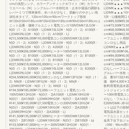
cmの浅型シンク。カラーアンティックホワイト［W］カラーク
L)DMK▲▲▲1FN
リエペール［N］シングルレバー水栓吐水・止水や湯温の調節を
L)DMK▲▲▲1EN
レバー１つで簡単操作。水ハネが少なく、肌触りのやさしい泡
L)DMK▲▲▲1G
沫吐水タイプ。120cm105cm90cmワークトップ形状
1(R・L)価格間
W120×D50×H185cmW105×D50×H185cmW90×D50×H185cmユ
cm¥89,500¥89,500
ニット品番・価格フルユニット電気コンロ100VDMK12LG(W・
cm¥73,500¥73,5
N)D（1・2）A100(R・L)DMK10LG(W・N)D（1・2）A100(R・
cm¥68,500¥68,50
L)DMK09LG(W・N)D（1・2）A100(R・L)
cm¥62,500¥62,5
¥215,500¥206,000¥193,000電気コンロ200VDMK12LG(W・
ーフユニット用部
N)D（1・2）A200(R・L)DMK10LG(W・N)D（1・2）A200(R・
コンロなし用品 番D
L)DMK09LG(W・N)D（1・2）A200(R・L)
L)DMKE▲▲▲2
¥215,500¥206,000¥193,000ⅠHヒーター100VDMK12LG(W・
cm¥100,000¥106
N)D（1・2）B100(R・L)DMK10LG(W・N)D（1・2）B100(R・
cm¥84,000¥90,0
L)DMK09LG(W・N)D（1・2）B100(R・L)
cm¥79,500¥85,5
¥227,500¥218,000¥205,000ⅠHヒーター200VDMK12LG(W・
cm¥72,500¥78
N)D（1・2）B200(R・L)DMK10LG(W・N)D（1・2）B200(R・
口なしハーフユニ
L)DMK09LG(W・N)D（1・2）B200(R・L)
グルレバー水栓（
¥254,500¥245,000¥232,000コンロなしDMK12PG(W・N)D（1・
品 番SF132(145
2）NN(R・L)DMK10PG(W・N)D（1・2）NN(R・
価 格¥14,000
L)DMK09PG(W・N)D（1・2）NN(R・L)
飲料用電気温水器
¥194,500¥185,000¥172,000ハーフユニット電気コンロ
ントジョイントボ
100VDMK12HG(W・N)D(1・2)A100(R・L)DMK10HG(W・
ー100V用電気
N)D(1・2)A100(R・L)DMK09HG(W・N)D(1・2)A100(R・L)
ロなし・フルユニット
¥141,500¥135,000¥127,500電気コンロ200VDMK12HG(W・
E200VDMK-JB
N)D(1・2)A200(R・L)DMK10HG(W・N)D(1・2)A200(R・
ットは以下の部材
L)DMK09HG(W・N)D(1・2)A200(R・L)
電気温水器セット
¥141,500¥135,000¥127,500ⅠHヒーター100VDMK12HG(W・
ーフユニット上台
N)D(1・2)B100(R・L)DMK10HG(W・N)D(1・2)B100(R・L)̶̶̶
金具下台下台ジョ
¥153,500¥147,000ⅠHヒーター200VDMK12HG(W・N)D(1・
（090：90cm用1