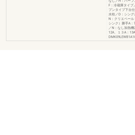
なし／H：ハーフ
F：冷蔵庫タイプ
プンタイプ下台仕
水栓／D：シング
N：クリエペール
シンク）勝手A：
／N：なし加熱機器電
12A、１３A：1
DMK09LEWB1A