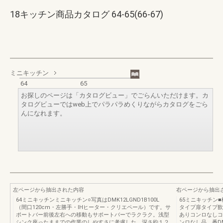
18キッチン商品カタログ 64-65(66-67)
ミニキッチン
64
65
お探しのページは「カタログビュー」でごらんいただけます。カ
タログビューではweb上でパラパラめくりながらカタログをごら
んになれます。
左ページから抽出された内容
右ページから抽出
64ミニキッチンミニキッチン○写真はDMK12LGND1B100L
65ミニキッチン
（間口120cm・左勝手・IHヒーター・クリエペール）です。サ
タイプ扉タイプ飲
ポートバー前後左右への移動もサポートバーでラクラク。浅型
ありコンロなしコ
シンク座ったままでの作業のしやすさに考慮した、深さ約１２
ンロなし品 番DM