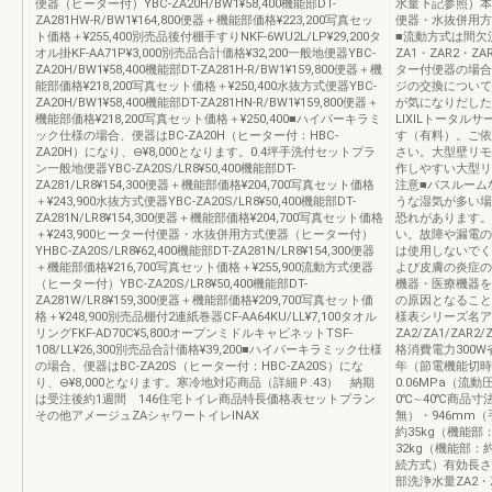
便器（ヒーター付）YBC-ZA20H/BW1¥58,400機能部DT-
水量下記参照）本
ZA281HW-R/BW1¥164,800便器＋機能部価格¥223,200写真セッ
便器・水抜併用方
ト価格＋¥255,400別売品後付棚手すりNKF-6WU2L/LP¥29,200タ
■流動方式は間欠
オル掛KF-AA71P¥3,000別売品合計価格¥32,200一般地便器YBC-
ZA1・ZAR2・ZA
ZA20H/BW1¥58,400機能部DT-ZA281H-R/BW1¥159,800便器＋機
ター付便器の場合
能部価格¥218,200写真セット価格＋¥250,400水抜方式便器YBC-
ジの交換について
ZA20H/BW1¥58,400機能部DT-ZA281HN-R/BW1¥159,800便器＋
が気になりだした
機能部価格¥218,200写真セット価格＋¥250,400■ハイパーキラミ
LIXILトータ
ック仕様の場合、便器はBC-ZA20H（ヒーター付：HBC-
す（有料）。ご依
ZA20H）になり、⊖¥8,000となります。0.4坪手洗付セットプラ
さい。大型壁リモ
ン一般地便器YBC-ZA20S/LR8¥50,400機能部DT-
作しやすい大型リ
ZA281/LR8¥154,300便器＋機能部価格¥204,700写真セット価格
注意■バスルーム
＋¥243,900水抜方式便器YBC-ZA20S/LR8¥50,400機能部DT-
うな湿気が多い場
ZA281N/LR8¥154,300便器＋機能部価格¥204,700写真セット価格
恐れがあります。
＋¥243,900ヒーター付便器・水抜併用方式便器（ヒーター付）
い。故障や漏電の
YHBC-ZA20S/LR8¥62,400機能部DT-ZA281N/LR8¥154,300便器
は使用しないでく
＋機能部価格¥216,700写真セット価格＋¥255,900流動方式便器
よび皮膚の炎症の
（ヒーター付）YBC-ZA20S/LR8¥50,400機能部DT-
機器・医療機器を
ZA281W/LR8¥159,300便器＋機能部価格¥209,700写真セット価
の原因となること
格＋¥248,900別売品棚付2連紙巻器CF-AA64KU/LL¥7,100タオル
様表シリーズ名ア
リングFKF-AD70C¥5,800オープンミドルキャビネットTSF-
ZA2/ZA1/ZAR2
108/LL¥26,300別売品合計価格¥39,200■ハイパーキラミック仕様
格消費電力300W
の場合、便器はBC-ZA20S（ヒーター付：HBC-ZA20S）にな
年（節電機能切時
り、⊖¥8,000となります。寒冷地対応商品（詳細Ｐ.43） 納期
0.06MPa（流
は受注後約1週間 146住宅トイレ商品特長価格表セットプラン
0℃∼40℃商品寸
その他アメージュZAシャワートイレINAX
無）・946mm（
約35kg（機能部：
32kg（機能部：
続方式）有効長さ
部洗浄水量ZA2・