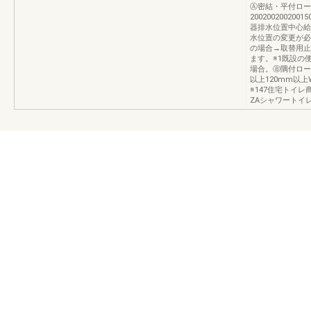
Ⓐ密結・平付ロー
2002002002001
器排水位置中心給
水位置の変更が必
の場合→取替用止水栓
ます。※1既設の
場合。Ⓑ隅付ロータ
以上120mm以上W
※147住宅トイ
ZAシャワートイレ