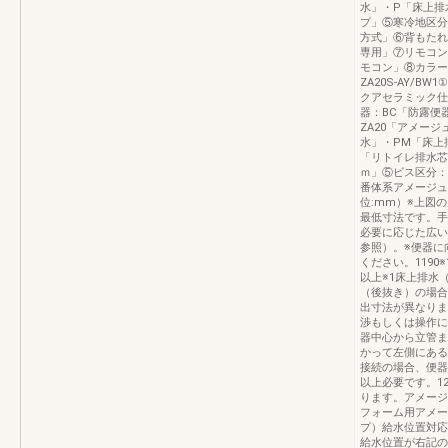
水」・P「床上排
プ」⑤寒冷地区分
方式」⑥背もたれ
専用」⑦リモコン
モコン」⑧カラー
ZA20S-AY
クアセラミック仕
器：BC「防露便
ZA20「アメー
水」・PM「床上排
「リトイレ排水芯1
ｍ」⑤ビス区分：
番体系アメージュ
位:mm）※上図
最低寸法です。手
必要に応じた広い
参照）。※便器に
ください。1190※1
以上※1床上排水
（後抜き）の場合
出寸法が異なりま
渉もしくは操作に
器中心から立管ま
かって左側にある
接続の場合、便器
以上必要です。1
ります。アメージ
フォーム用アメー
プ）給水位置対応
給水位置が右記の