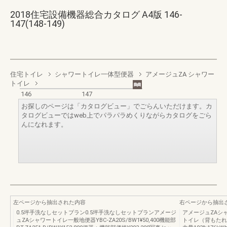
2018住宅設備機器総合カタログ A4版 146-
147(148-149)
住宅トイレ
シャワートイレ一体型便器
アメージュZA シャワー
トイレ
146
147
お探しのページは「カタログビュー」でごらんいただけます。カ
タログビューではweb上でパラパラめくりながらカタログをごら
んになれます。
左ページから抽出された内容
右ページから抽出
0.5坪手洗なしセットプラン0.5坪手洗なしセットプランアメージ
アメージュZAシ
ュZAシャワートイレ一般地便器YBC-ZA20S/BW1¥50,400機能部
トイレ（背もたれ