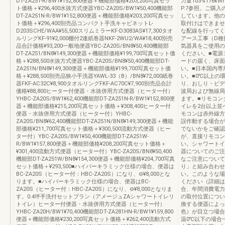
DT-ZA251-R/BW1¥152,800便器＋機能部価格¥203,200写真セッ
力量103%176k
ト価格＋¥296,400水抜方式便器YBC-ZA20S/BW1¥50,400機能部
P.7参照。ご購
DT-ZA251N-R/BW1¥152,800便器＋機能部価格¥203,200写真セッ
しています。他の
ト価格＋¥296,400別売品コンパクト手洗キャビネットL-
取付けはできませ
D203SCHE/WAA¥55,500スリムミラーKF-D3083AS¥17,300タオ
な配線を行ってく
ルリングKF-91¥2,000棚付2連紙巻器NKF-2WU2/WA¥18,400別売
アース工事（D種
品合計価格¥93,200一般地便器YBC-ZA20S/BN8¥50,400機能部
気器具をご使用の
DT-ZA251/BN8¥149,300便器＋機能部価格¥199,700写真セット価
ください。■電源
格＋¥288,500水抜方式便器YBC-ZA20S/BN8¥50,400機能部DT-
ードの届く、床面
ZA251N/BN8¥149,300便器＋機能部価格¥199,700写真セット価
い。■日本国内専
格＋¥288,500別売品狭小手洗器YAWL-33（B）/BN8¥72,000紙巻
い。■0℃以上の
器FKF-AC32C¥8,900タオルリングFKF-AC70C¥7,900別売品合計
り、おしり・ビデ
価格¥88,800ヒーター付便器・水抜併用方式便器（ヒーター付）
波局および無線局
YHBC-ZA20S/BW1¥62,400機能部DT-ZA251N-R/BW1¥152,800便
ます。■リモコン
器＋機能部価格¥215,200写真セット価格＋¥308,400ヒーター付
イレを2台以上並
便器・水抜併用方式便器（ヒーター付）YHBC-
モコンは赤外線方
ZA20S/BN8¥62,400機能部DT-ZA251N/BN8¥149,300便器＋機能
誤作動する場合が
部価格¥211,700写真セット価格＋¥300,500流動方式便器（ヒー
でないかをご確認
ター付）YBC-ZA20S/BW1¥50,400機能部DT-ZA251W-
が、直接リモコン
R/BW1¥157,800便器＋機能部価格¥208,200写真セット価格＋
い。シャワートイ
¥301,400流動方式便器（ヒーター付）YBC-ZA20S/BN8¥50,400
器についてのご注
機能部DT-ZA251W/BN8¥154,300便器＋機能部価格¥204,700写真
なご注意について
セット価格＋¥293,500■ハイパーキラミック仕様の場合、便器は
り」と組み合わせ
BC-ZA20S（ヒーター付：HBC-ZA20S）になり、⊖¥8,000とな
い。このような場
ります。■ハイパーキラミック仕様の場合、便器はBC-
ください（詳細はP
ZA20S（ヒーター付：HBC-ZA20S）になり、⊖¥8,000となりま
合、年間消費電力
す。0.4坪手洗付セットプラン（アメージュZAシャワートイレリ
の取付位置につい
トイレ）ヒーター付便器・水抜併用方式便器（ヒーター付）
換する便器によっ
YHBC-ZA20H/BW1¥70,400機能部DT-ZA281HN-R/BW1¥159,800
色）が目立つ場合
便器＋機能部価格¥230,200写真セット価格＋¥262,400流動方式
温0℃以下の場合