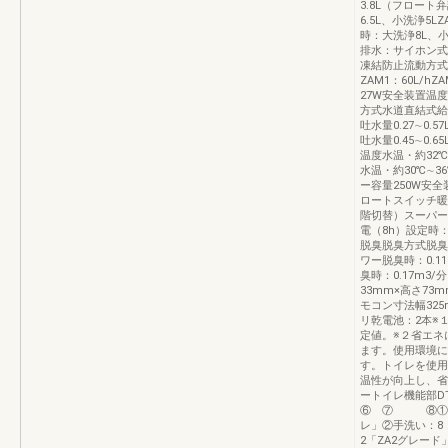
3.8L（フロート
6.5L、小洗浄5
時：大洗浄8L、
排水：サイホン式
凍結防止流動方式流
ZAM1：60L/h
27W安全装置温
方式水道直結式給
吐水量0.27∼0.
吐水量0.45∼0.
温度水温・約32
水温・約30℃∼
ー容量250W安
ロートスイッチ暖
階切替）スーパー
電（8h）設定時
脱臭脱臭方式脱臭
ワー脱臭時：0.1
臭時：0.17m3
33mm×高さ7
モコン寸法幅325
リ乾電池：2本※
定値。※２省エネ
ます。使用環境に
す。トイレを使用
温性が向上し、省
ートイレ機能部DT
⑥ ⑦ ⑧①商
レ」②手洗い：8
2「ZA2グレー