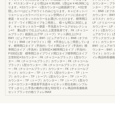
す。※1スタンダードよりⅠ型は⊕￥30,000、L型は⊕￥40,000にな
カウンター：ブラ
ります。※2カウンター・L型カウンターは鏡面調です。※3立管
ンター：ブラック
隠しカバーはピュアホワイトのみになります。キャビネットバ
ー：BN8（オフ
リエーションカラーバリエーション空間のイメージに合わせて
カウンター：BW
便器・キャビネットのカラーをお選びいただけます。標準間口
エラスク）カウン
タイプ・ワイド間口タイプをご用意し、様々な間口に対応しま
LP（クリエペー
す。キャビネットカラー便器・手洗器カラーエグゼセレクショ
カウンター：LP
ン※1 重ね塗りで仕上げられた上質塗装扉です。FK（チャコー
イト）L型カウン
ルブラック）鏡面仕上げTP（トープ）マット調仕上げ※２
ュアホワイト）L
BW1（ピュアホワイト）BW1（ピュアホワイト）BN8（オフホ
ブラックカウンタ
ワイト）BN8（オフホワイト）Ⅰ型 ※手洗なしもご用意していま
イト）カウンター
す。標準間口タイプ（手洗付）ワイド間口タイプ（手洗付）標
BW1（ピュアホ
準間口タイプ（手洗付）立管対応※3標準間口タイプ（手洗付）
ウンター：BW1
PS対応L型 標準間口タイプワイド間口タイプ標準間口タイプ
ワイト）カウンタ
立管対応※3カウンター：FK（チャコールブラック）L型カウン
イレ商品特長価格
ター：FK（チャコールブラック）カウンター：FK（チャコール
ブラック）L型カウンター：FK（チャコールブラック）カウンタ
ー：FK（チャコールブラック）カウンター：FK（チャコールブ
ラック）カウンター：TP（トープ）L型カウンター：TP（トー
プ）カウンター：TP（トープ）L型カウンター：TP（トープ）
カウンター：TP（トープ）カウンター：TP（トープ）L型カウ
ンターカウンター便器扉手洗器キャビネット部位名称シンプル
ですっきりした手洗の動作が楽な92住宅トイレ商品特長価格表
セットプランその他リフォレINAX