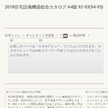
2018住宅設備機器総合カタログ A4版 92-93(94-95)
住宅トイレ
キャビネット付便器
リフォレ 商品特長
92
93
お探しのページは「カタログビュー」でごらんいただけます。カ
タログビューではweb上でパラパラめくりながらカタログをごら
んになれます。
左ページから抽出された内容
右ページから抽出
2018年新商品 納期は受注後約1週間リフォレ■便器のデザイン
スタンダード化粧
のご注意：排水方向によって、若干便器デザインが異なりま
エペール）LL（
す。■キャビネット側面は製品ではありません。■扉の取っ手は
ーク）カウンター
キャビネットと同色になります。■写真はH1グレードになりま
ク）カウンター：