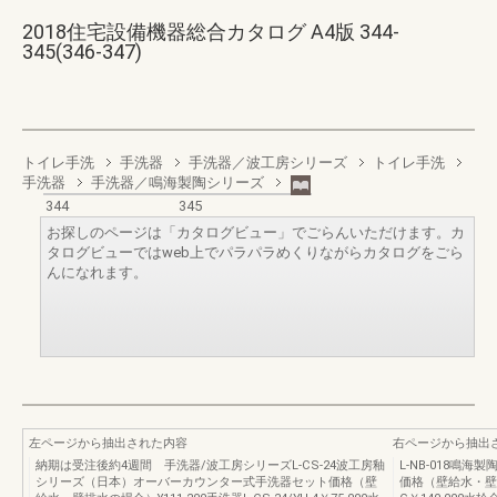
2018住宅設備機器総合カタログ A4版 344-
345(346-347)
トイレ手洗
手洗器
手洗器／波工房シリーズ
トイレ手洗
手洗器
手洗器／鳴海製陶シリーズ
344
345
お探しのページは「カタログビュー」でごらんいただけます。カ
タログビューではweb上でパラパラめくりながらカタログをごら
んになれます。
左ページから抽出された内容
右ページから抽出
納期は受注後約4週間 手洗器/波工房シリーズL-CS-24波工房釉
L-NB-018鳴
シリーズ（日本）オーバーカウンター式手洗器セット価格（壁
価格（壁給水・壁排水の