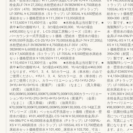
給水・壁排水の場合）¥111,200手洗器L-CS-24/YU-4￥75,000水
G￥140,000水栓
栓金具LF-74￥27,200止水栓壁給水LF-3V382W80￥4,750床給水
トラップ）LF-105
LF-3SV（470）382W80￥6,600排水金具壁排水（Pトラップ）
105SAL-XS￥13
LF-30PAL￥4,250床排水（Sトラップ）LF-30SAL￥6,650壁給水
給水セット価格壁排水
床給水セット価格壁排水￥111,200￥113,050床排水
300×300（材
￥113,600￥115,450寸法：φ350 ■水栓金具は当社製です。■
ツ）製です。■カウ
表中★印の価格YU-1、2、3の場合⊖¥20,000、YU-6の場合
海製陶STシリー
⊕¥30,000となります。L-CS-25波工房釉シリーズ（日本）オー
水・壁排水の場合）¥1
バーカウンター式手洗器セット価格（壁給水・壁排水の場合）
金具LF-HA-096
¥109,550手洗器L-CS-25/YU-3￥70,000水栓金具LF-74￥27,200止
105PAL-XS￥11
水栓壁給水LF-3V382W80￥4,750床給水LF-3SV（470）
XS￥13,700目皿
382W80￥6,600排水金具壁排水（Pトラップ）LF-70PAL-
ト価格壁排水￥166
XS￥7,600床排水（Sトラップ）LF-70SAL￥8,500壁給水床給水
390×290（材
セット価格壁排水￥109,550￥111,400床排水
ツ）製です。■カウ
￥110,450￥112,300寸法：φ396 ■水栓金具は当社製です。■
海製陶FRシリー
表中★印の価格YU-4、5の場合⊕¥25,000、YU-6の場合⊕¥60,000
水・壁排水の場合）¥2
となります。※YU-1、3、4、5のカラーは、水（単水栓）のみで
金具LF-E340SY
ご使用ください。※YU-1、3、4、5のカラーは、水（単水栓）の
￥4,150×2床給水
みでご使用ください。カラーバリエーションYU-1※YU-2YU-
排水（Pトラップ）L
3※YU-4※YU-5※YU-6（黄瀬戸）（金茶）（なまこ）（貫入青磁）
プ）LF-105SAL-
（鈞窯）（油滴天目）
給水床給水セット価格
¥55,000¥55,000¥55,000¥75,000¥75,000¥105,000カラーバリエー
￥239,300￥2
ションYU-1※YU-2YU-3※YU-4※YU-5※YU-6（黄瀬戸）（金茶）
水栓金具は当社製
（なまこ）（貫入青磁）（鈞窯）（油滴天目）
カラーバリエーシ
¥70,000¥70,000¥70,000¥95,000¥95,000¥130,000L-CS-14波工房
¥98,000¥10
YTシリーズ（日本）ベッセル式手洗器セット価格（壁給水・壁
様・抗菌仕様は用
排水の場合）¥101,400手洗器L-CS-14/W￥50,000水栓金具LF-
否については当社
HA-086/PC￥40,000排水金具壁排水（Pトラップ）LF-105PAL-
め、写真によって
XS￥11,400床排水（Sトラップ）LF-105SAL-XS￥13,700壁給水
要になります。■
床給水セット価格壁排水￥101,400＿床排水￥103,700＿寸法：
ます。また、メー