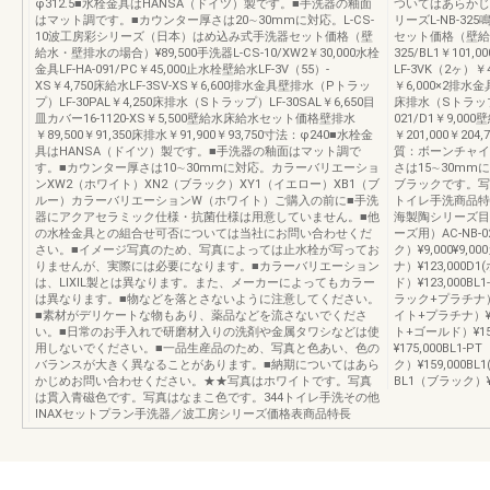
φ312.5■水栓金具はHANSA（ドイツ）製です。■手洗器の釉面
ついてはあらかじ
はマット調です。■カウンター厚さは20∼30mmに対応。L-CS-
リーズL-NB-3
10波工房彩シリーズ（日本）はめ込み式手洗器セット価格（壁
セット価格（壁給水
給水・壁排水の場合）¥89,500手洗器L-CS-10/XW2￥30,000水栓
325/BL1￥101
金具LF-HA-091/PC￥45,000止水栓壁給水LF-3V（55）-
LF-3VK（2ヶ）￥
XS￥4,750床給水LF-3SV-XS￥6,600排水金具壁排水（Pトラッ
￥6,000×2排水金
プ）LF-30PAL￥4,250床排水（Sトラップ）LF-30SAL￥6,650目
床排水（Sトラップ）L
皿カバー16-1120-XS￥5,500壁給水床給水セット価格壁排水
021/D1￥9,
￥89,500￥91,350床排水￥91,900￥93,750寸法：φ240■水栓金
￥201,000￥204
具はHANSA（ドイツ）製です。■手洗器の釉面はマット調で
質：ボーンチャイ
す。■カウンター厚さは10∼30mmに対応。カラーバリエーショ
さは15∼30m
ンXW2（ホワイト）XN2（ブラック）XY1（イエロー）XB1（ブ
ブラックです。写
ルー）カラーバリエーションW（ホワイト）ご購入の前に■手洗
トイレ手洗商品特
器にアクアセラミック仕様・抗菌仕様は用意していません。■他
海製陶シリーズ目
の水栓金具との組合せ可否については当社にお問い合わせくだ
ーズ用）AC-NB-0
さい。■イメージ写真のため、写真によっては止水栓が写ってお
ク）¥9,000¥9
りませんが、実際には必要になります。■カラーバリエーション
ナ）¥123,000D
は、LIXIL製とは異なります。また、メーカーによってもカラー
ド）¥123,000B
は異なります。■物などを落とさないように注意してください。
ラック+プラチナ）
■素材がデリケートな物もあり、薬品などを流さないでくださ
イト+プラチナ）¥15
い。■日常のお手入れで研磨材入りの洗剤や金属タワシなどは使
ト+ゴールド）¥15
用しないでください。■一品生産品のため、写真と色あい、色の
¥175,000BL1
バランスが大きく異なることがあります。■納期についてはあら
ク）¥159,000
かじめお問い合わせください。★★写真はホワイトです。写真
BL1（ブラック）¥1
は貫入青磁色です。写真はなまこ色です。344トイレ手洗その他
INAXセットプラン手洗器／波工房シリーズ価格表商品特長