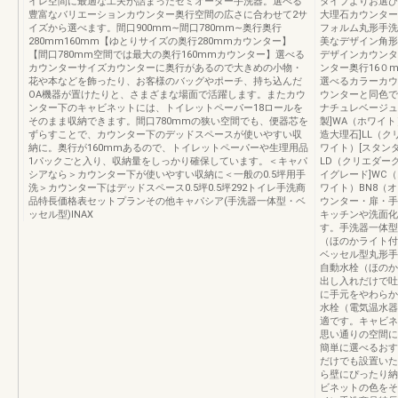
イレ空間に最適な工夫が詰まったセミオーダー手洗器。選べる
タイプよりお選び
豊富なバリエーションカウンター奥行空間の広さに合わせて2サ
大理石カウンター
イズから選べます。間口900mm∼間口780mm∼奥行奥行
フォルム丸形手洗
280mm160mm【ゆとりサイズの奥行280mmカウンター】
美なデザイン角形
【間口780mm空間では最大の奥行160mmカウンター】選べる
デザインカウンタ
カウンターサイズカウンターに奥行があるので大きめの小物・
ンター奥行16０
花や本などを飾ったり、お客様のバッグやポーチ、持ち込んだ
選べるカラーカウ
OA機器が置けたりと、さまざまな場面で活躍します。またカウ
ウンターと同色で
ンター下のキャビネットには、トイレットペーパー18ロールを
ナチュレベージュ
そのまま収納できます。間口780mmの狭い空間でも、便器芯を
製]WA（ホワイ
ずらすことで、カウンター下のデッドスペースが使いやすい収
造大理石]LL（
納に。奥行が160mmあるので、トイレットペーパーや生理用品
ワイト）[スタン
1パックごと入り、収納量をしっかり確保しています。＜キャパ
LD（クリエダー
シアなら＞カウンター下が使いやすい収納に＜一般の0.5坪用手
イグレード]WC
洗＞カウンター下はデッドスペース0.5坪0.5坪292トイレ手洗商
ワイト）BN8（
品特長価格表セットプランその他キャパシア(手洗器一体型・ベ
ウンター・扉・手
ッセル型)INAX
キッチンや洗面化
す。手洗器一体型
（ほのかライト付
ベッセル型丸形手
自動水栓（ほのか
出し入れだけで吐
に手元をやわらか
水栓（電気温水器
適です。キャビネ
思い通りの空間に
簡単に選べるおす
だけでも設置いた
ら壁にぴったり納
ビネットの色をそ