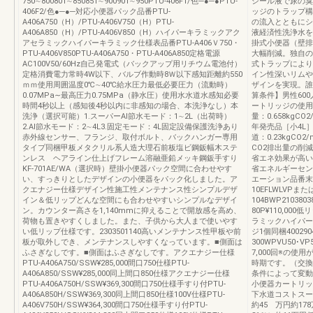
750∼800801∼850851∼900901∼950PTU-406F1/色─●─●PTU-
シール液で尿の臭
406F2/色●─●─対応小便器パック品番PTU-
ッジのトラップ構
A406A750（H）/PTU-A406V750（H）PTU-
の流入とともにシ
A406A850（H）/PTU-A406V850（H）ハイパーキラミックアク
液経済性洗浄水を
アセラミックハイパーキラミック仕様表品番PTU-A406Ｖ750・
掛式小便器（壁排
PTU-A406V850PTU-A406A750・PTU-A406A850定格電源
大幅削減。独自の
AC100V50/60Hz自己発電式（バックアップ用リチウム電池付）
式トラップにより
定格消費電力常時4W以下、バルブ作動時8Ｗ以下感知距離約550
イン性深いリムや
ｍｍ使用周囲温度0℃∼40℃給水圧力最低必要圧力（流動時）
ザインを実現。誰
0.07MPa∼最高圧力0.75MPa（静水圧）使用水水道水感知必要
算条件】男性600
時間4秒以上（感知後4秒以内に非感知の場合、本洗浄なし）本
ートリッジの使用回
洗浄（選択可能）1.スーパーAI節水モード：1∼2L（出荷時）
量：0.658kgC
2.AI節水モード：2∼4L3.固定モード：4L固定設備保護洗浄あり
年発売品［小4L
赤外線センサー、フランジ、取付ボルト、バックハンガー専用
道：0.23kgC
タイプ同梱甲板メタクリル系人造大理石前板塩ビ鋼鈑幅木ステ
CO2排出量の削
ンレス ヘアライン仕上げフレーム溶融亜鉛メッキ鋼鈑手すり
省エネ効果が高い
KF-701AE/WA（選択時）壁掛小便器パック空間に合わせやす
省エネルギーセン
い、すっきりとしたデザインの小便器をパック化しました。ア
エーション品番末
クエナジー仕様デザイン性施工性メンテナンス性シンプルデザ
10EFLWLVPまたは
イン＆低リップどんな空間にも合わせやすいシンプルなデザイ
104BWP21038038
ン。カウンター高さを1,140mmに抑えることで開放感を高め、
80P¥110,0
荷物も置きやすくしました。また、子供から大人まで使いやす
ラミックハイパーキ
い低リップ仕様です。2303501140高いメンテナンス性甲板や前
ジ1個同梱40029040
板が取外しでき、メンテナンスしやすくなっています。■側面は
300WPVU50･V
ふさぎなしです。■側面はふさぎなしです。アクエナジー仕様
7,000回※の
PTU-A406A750/SSW¥285,000間口750仕様PTU-
時期です。（交換
A406A850/SSW¥285,000同上間口850仕様アクエナジー仕様
条件によって変動します
PTU-A406A750H/SSW¥369,300間口750仕様手すり付PTU-
小便器カートリッ
A406A850H/SSW¥369,300同上間口850仕様100V仕様PTU-
下水道コストスーパ
A406V750H/SSW¥364,300間口750仕様手すり付PTU-
約45 万円約178