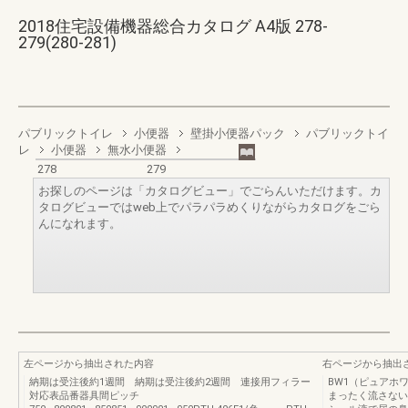
2018住宅設備機器総合カタログ A4版 278-
279(280-281)
パブリックトイレ
小便器
壁掛小便器パック
パブリックトイ
レ
小便器
無水小便器
278
279
お探しのページは「カタログビュー」でごらんいただけます。カ
タログビューではweb上でパラパラめくりながらカタログをごら
んになれます。
左ページから抽出された内容
右ページから抽出
納期は受注後約1週間 納期は受注後約2週間 連接用フィラー
BW1（ピュアホ
対応表品番器具間ピッチ
まったく流さない