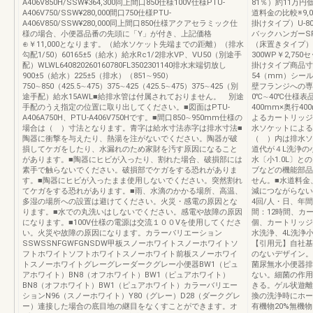
A406V850H/SSW¥364,300同上間口850仕様100V仕様PTU-
81％）約11万円
A406V750/SSW¥280,000間口750仕様PTU-
道料金の比較※9
A406V850/SSW¥280,000同上間口850仕様アクアセラミック仕
掛けタイプ）U-80P
様の場合、小便器品番の先頭に「Y」が付き、上記価格
バックハンガーSF-
⊕￥11,000となります。（給水ソケット先端までの距離）（排水
（床置きタイプ）U-
勾配1/50）60165±5（給水）給水Rc1/2排水VP、VU50（別途手
300WP￥2,75
配）WLWL640820260160780FL3502301140排水末端切放し
掛けタイプ商品寸法
900±5（給水）225±5（排水）（851∼950）
54（mm）シー
750∼850（425.5∼475）375∼425（425.5∼475）375∼425（別
壁フランジへの専
途手配）給水15AWL■給排水管は付属されておりません。 別途
0℃∼40℃仕様表
手配のうえ指定の位置に取り出してください。■図面はPTU-
400mm×奥行4
A406A750H、PTU-A406V750Hです。■間口850∼950mm仕様の
よるカートリッジ
場合は（ ）寸法となります。青字は給水寸法赤字は排水寸法■
水ソケットによる
陶器に衝撃を与えたり、熱湯を注がないでください。陶器が破
（ ）内は排水ソ
損してケガをしたり、水漏れのため家財を汚す原因になること
道代が４L洗浄の
があります。■陶器にヒビが入ったり、割れた場合、破損部には
水〔小1.0L〕
素手で触らないでください。破損部でケガをする恐れがありま
ブなどの機能部品
す。■陶器にヒビが入ったまま使用しないでください。突然割れ
せん。■水道料金
てケガをする恐れがあります。■雨、水滴のかかる場所、高温、
減につながらない
多湿の場所への設置は避けてください。火災・感電の原因とな
4回/人・日、年
ります。■水での丸洗いはしないでください。感電や故障の原因
間：12時間、カー
になります。■100V仕様の電源は交流１００Vを使用してくださ
個、カートリッジ
い。火災や故障の原因になります。カラーバリエーション
水洗浄、4L洗浄
SSWSSNFGWFGNSDW甲板スノーホワイトスノーホワイトソ
【引用元】自社基
フトホワイトソフトホワイトスノーホワイト前板スノーホワイ
のないデザイン。
トスノーホワイトグレーグレーダークグレー小便器BW1（ピュ
菌尿無水小便器排
アホワイト）BN8（オフホワイト）BW1（ピュアホワイト）
ない。細菌の作用
BN8（オフホワイト）BW1（ピュアホワイト）カラーバリエー
きる。ゲル状遊離
ションN96（スノーホワイト）Y80（グレー）D28（ダークグレ
換の洗浄時にホー
ー）連接した場合の底目地の継目をなくすことができます。オ
有機物20%無機物