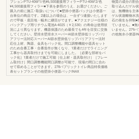
プションPTU-406F1/色¥6,500連接用フィラーPTU-406F2/色
物質の成分の割合
¥4,500連接用フィラー■下表を参照のうえ、お選びください。ご
取り込んだゲル状
購入の前に施工･取扱いについて■壁掛小便器パックは小便器一
は、無機物を主体
台単位の商品です。2連以上の場合は、一台ずつ連接いたします
ゲル状遊離物水洗
ので甲板・底目地・幅木に継目がでます。■アクエナジー仕様の
石の発生を抑制■
バックアップ用リチウム電池A-4025（￥2,530）の寿命は使用状
ていません。■無
況により異なります。機器保護のため最長でも4年を目安に交換
いません。279
してください。壁排水壁排水スーパーAI節水壁掛低リップバリ
の他無水小便器IN
アフリー法対応スーパーAI節水壁掛低リップバリアフリー法対
応仕上材、陶器、金具をパック化。間口調整機能や器具セット
のため合番工事・合番造作が無くなり、1業者だけでライニング
工事から器具取付けまでを可能にしました。［必要な部材をパ
ック化］1業者だけで施工可能［仕上材・器具取付け］［フレー
ム取付け］間口調整機能間口調整が可能で、現場の間口に合わ
せて収めることができます。278パブリックトイレ商品特長価格
表セットプランその他壁掛小便器パックINAX