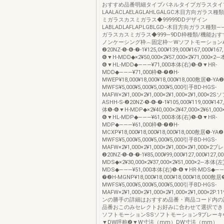
おすすめ品番明細タイプパネルタイプガラスタイ
LAALACLAELAGLAHLGALGC木目方向ガラス種
ミガラスカスミガラス◆99999DDデザイン
LABLADLAFLAPLGBLGD−木目方向ガラス種類
ガラスカスミガラス◆999―9DD枠種類/機能お
ノンケーシング枠︵固定枠︶WソフトモーションAS
❷20NZ-❺-❻-❼-1¥125,000¥139,000¥167,000¥16
❻▼H-MDD◆×2¥50,000×2¥57,000×2¥71,000×2
❻▼HL-MDD◆―――¥71,000本体(右)❺-❻▼HR-
MDD◆―――¥71,000枠❺-❼❷H-
MWEP¥18,000¥18,000¥18,000¥18,000敷居❺-YA❷
MWFS¥5,000¥5,000¥5,000¥5,000引手BD-HGS-
MAFW×2¥1,000×2¥1,000×2¥1,000×2¥1,000
ASHH-S-❷20NZ-❺-❻-❼-1¥105,000¥119,000¥147
体❺-❻▼H-MDP◆×2¥40,000×2¥47,000×2¥61,00
❻▼HL-MDP◆―――¥61,000本体(右)❺-❻▼HR-
MDP◆―――¥61,000枠❺-❼❷H-
MCXP¥18,000¥18,000¥18,000¥18,000敷居❺-YA❷
MWFS¥5,000¥5,000¥5,000¥5,000引手BD-HGS-
MAFW×2¥1,000×2¥1,000×2¥1,000×2¥1,000×2
❷20NZ-❺-❻-❼-1¥85,000¥99,000¥127,000¥127
MDS◆×2¥30,000×2¥37,000×2¥51,000×2―本体(
MDS◆―――¥51,000本体(右)❺-❻▼HR-MDS◆―――
❼❷H-MGNP¥18,000¥18,000¥18,000¥18,000敷居
MWFS¥5,000¥5,000¥5,000¥5,000引手BD-HGS-
MAFW×2¥1,000×2¥1,000×2¥1,000×2¥1,000×2P
ンの勝手の詳細はおすすめ品番・商品コード内の
品番おこのみセレクトお好みに合わせて選択でき
ソフトモーションSSソフトモーション9ブレーキ
▼DW呼称❷▼W寸法（mm）DW寸法（mm）