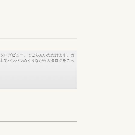
タログビュー」でごらんいただけます。カ
b上でパラパラめくりながらカタログをごら