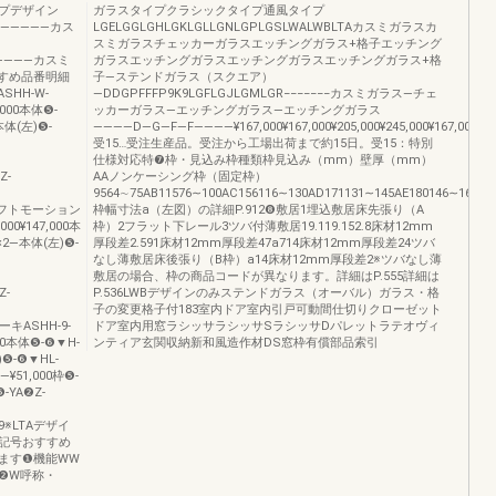
プデザイン
ガラスタイプクラシックタイプ通風タイプ
類―――――カス
LGELGGLGHLGKLGLLGNLGPLGSLWALWBLTAカスミガラスカ
スミガラスチェッカーガラスエッチングガラス+格子エッチング
―――――カスミ
ガラスエッチングガラスエッチングガラスエッチングガラス+格
すすめ品番明細
子―ステンドガラス（スクエア）
HH-W-
―DDGPFFFP9K9LGFLGJLGMLGR−−−−−−−カスミガラス―チェ
7,000本体❺-
ッカーガラス―エッチングガラス―エッチングガラス
―本体(左)❺-
――――D―G―F―F――――¥167,000¥167,000¥205,000¥245,000¥167,000¥325,000¥
受15…受注生産品。受注から工場出荷まで約15日。受15：特別
仕様対応特❼枠・見込み枠種類枠見込み（mm）壁厚（mm）
Z-
AAノンケーシング枠（固定枠）
9564∼75AB11576∼100AC156116∼130AD171131∼145AE180146∼160※
×2Sソフトモーション
枠幅寸法a（左図）の詳細P.912❽敷居1埋込敷居床先張り（A
,000¥147,000本
枠）2フラット下レール3ツバ付薄敷居19.119.152.8床材12mm
0×2―本体(左)❺-
厚段差2.591床材12mm厚段差47a714床材12mm厚段差24ツバ
なし薄敷居床後張り（B枠）a14床材12mm厚段差2※ツバなし薄
敷居の場合、枠の商品コードが異なります。詳細はP.555詳細は
Z-
P.536LWBデザインのみステンドガラス（オーバル）ガラス・格
子の変更格子付183室内ドア室内引戸可動間仕切りクローゼット
ブレーキASHH-9-
ドア室内用窓ラシッサラシッサSラシッサDパレットラテオヴィ
,000本体❺-❻▼H-
ンティア玄関収納新和風造作材DS窓枠有償部品索引
左)❺-❻▼HL-
¥51,000枠❺-
❺-YA❷Z-
.119※LTAデザイ
記号おすすめ
ます❶機能WW
❷W呼称・