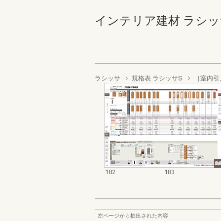
インテリア建材 ラシッサ商品
ラシッサ
規格表 ラシッサS
［室内引
182
183
左ページから抽出された内容