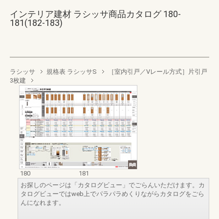
インテリア建材 ラシッサ商品カタログ 180-
181(182-183)
ラシッサ
規格表 ラシッサS
［室内引戸／Vレール方式］片引戸
3枚建
180
181
お探しのページは「カタログビュー」でごらんいただけます。カ
タログビューではweb上でパラパラめくりながらカタログをごら
んになれます。