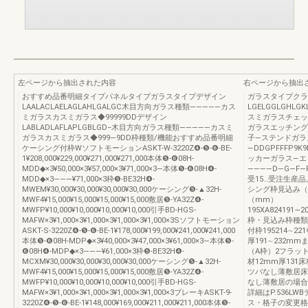
左ページから抽出された内容
右ページから抽出
おすすめ品番明細タイプパネルタイプガラスタイプデザイン
ガラスタイプクラ
LAALACLAELAGLAHLGALGC木目方向ガラス種類―――――カス
LGELGGLGHLG
ミガラスカスミガラス◆99999DDデザイン
スミガラスチェッ
LABLADLAFLAPLGBLGD−木目方向ガラス種類―――――カスミ
ガラスエッチング
ガラスカスミガラス◆999―9DD枠種類/機能おすすめ品番明細
子―ステンドガラ
ケーシング付枠WソフトモーションASKT-W-3220Z❹-❺-❻-BE-
―DDGPFFFP9K
1¥208,000¥229,000¥271,000¥271,000本体❺-❻08H-
ッカーガラス―エ
MDD◆×3¥50,000×3¥57,000×3¥71,000×3―本体❺-❻08H❹-
――――D―G―F―F――――
MDD◆×3―――¥71,000×3枠❺-BE32H❹-
受15…受注生産
MWEM¥30,000¥30,000¥30,000¥30,000ケーシング❺-▲32H-
シング枠見込み（
MWF4¥15,000¥15,000¥15,000¥15,000敷居❺-YA32Z❹-
（mm）
MWFP¥10,000¥10,000¥10,000¥10,000引手BD-HGS-
195XA824191∼2
MAFW×3¥1,000×3¥1,000×3¥1,000×3¥1,000×3Sソフトモーション
枠・見込み枠種類
ASKT-S-3220Z❹-❺-❻-BE-1¥178,000¥199,000¥241,000¥241,000
付枠195214∼
本体❺-❻08H-MDP◆×3¥40,000×3¥47,000×3¥61,000×3―本体❺-
厚191∼232m
❻08H❹-MDP◆×3―――¥61,000×3枠❺-BE32H❹-
（A枠）2フラット下
MCXM¥30,000¥30,000¥30,000¥30,000ケーシング❺-▲32H-
材12mm厚131床
MWF4¥15,000¥15,000¥15,000¥15,000敷居❺-YA32Z❹-
ツバなし薄敷居床後
MWFP¥10,000¥10,000¥10,000¥10,000引手BD-HGS-
なし薄敷居の場合
MAFW×3¥1,000×3¥1,000×3¥1,000×3¥1,000×3ブレーキASKT-9-
詳細はP.536
3220Z❹-❺-❻-BE-1¥148,000¥169,000¥211,000¥211,000本体❺-
ス・格子の変更格