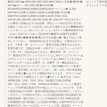
❻08H-MDS◆×3¥30,000×3¥37,000×3¥51,000×3―本体❺-❻08H❹-
ゼットドア室内用
MDS◆×3―――¥51,000×3枠❺-BE32H❹-
オヴィンティア玄
MGNM¥30,000¥30,000¥30,000¥30,000ケーシング❺-▲32H-
MWF4¥15,000¥15,000¥15,000¥15,000敷居❺-YA32Z❹-
MWFP¥10,000¥10,000¥10,000¥10,000引手BD-HGS-
MAFW×3¥1,000×3¥1,000×3¥1,000×3¥1,000×3P.119※LTAデザイ
ンの勝手の詳細はおすすめ品番・商品コード内の記号おすすめ
品番おこのみセレクトお好みに合わせて選択できます❶機能WW
ソフトモーションSSソフトモーション9ブレーキ❷W呼称W寸法
（mm）DW寸法（mm）323220816❹勝手L左勝手R右勝手
ASKT-❶-❷20❸❹-❺-❻-❼-❽おすすめ品番の❶∼❽は下記より選
択してください。※規格表内のおすすめ品番は、が選択されてい
ます。※本体・枠・ケーシング・敷居は同色が選択されますが、
変更可能です。詳細は※LAB・LGBデザインにはプレシャスホワ
イト色（YY）の設定はありません。❺色本体・枠・ケーシン
グ・敷居木目YYプレシャスホワイトなしWAクリエアイボリーあ
りPPクリエペールありLLクリエラスクありMMクリエモカあり
DDクリエダークあり左勝手（L）右勝手（R）❸錠Z設定なし
P.552※床とのカラーコーディネート一覧P.84❻デザイン本体デ
ザイン（青字2桁）を入れてください。例）LGA→GA※本体商品
コード末尾の◆にはガラス種類記号が入ります。デザインLGA
木目方向ガラス種類カスミガラス◆Dサイズ/基本寸法（mm）
W呼称32W（DW）3220（816）有効開口2358.5H呼称
20H（DH）2023（1995）DWWDHH本体枠＋ケーシング敷居ケ
ーシング付枠埋込敷居引手※※色はシャインニッケルです。引手
の変更詳細はP.544枠・敷居の変更詳細はP.552180ラシッサラシ
ッサSラシッサD室内引戸Vレール方式商品特長P.52仕様表P.94
規格表部材一覧P.552オプションP.536特注寸法P.760特別仕様
P.805調整方法P.859施工上の注意P.870納まり図P.899片引戸３枚
建室内引戸／Vレール方式ノンケーシング枠（固定枠）ケーシン