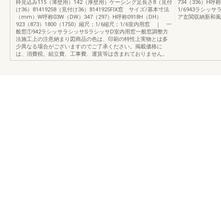
枠見込み115（薄壁用）142（厚壁用）ケーシング足長さ8（見付
734（336）H呼
け36）81419258（見付け36）8141925FIX窓 サイズ/基本寸法
1/6943ラシ
（mm）W呼称03W（DW）347（297）H呼称0918H（DH）
ア玄関収納新和風
923（873）1800（1750）縮尺：1/6縮尺：1/6室内用窓 ｜ 一
般窓①942ラシッサラシッサSラシッサD室内用窓一般窓調整方
法施工上の注意納まり図商品の色は、印刷の特性上実物とは多
少異なる場合がございますのでご了承ください。掲載価格に
は、消費税、組立費、工事費、運賃等は含まれておりません。