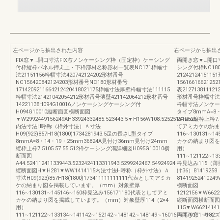
左ページから抽出された内容
右ページから抽出
FIX窓▼…開口寸法FIX窓ノンケーシング枠（固定枠）ケーシング
両開き窓▼…開口
付枠縦枠パネル押え上・下枠部材名称形材一覧表NC171枠幅寸
シング付枠NC18
法21151156枠幅寸法420742124202形材番号
21242124151
NC156420842124203形材番号NC180形材番号
1561661662125
1714209211664212420418021175枠幅寸法厚壁枠幅寸法111115
表212713811121
枠幅寸法21421042054212形材番号薄壁421142064212形材番号
形材番号枠幅寸法
14221138H094G10016ノンケーシングケーシング付
枠幅寸法ノンケーシ
H094G10010縦断面図横断面図
タイプ8mmA=8・
▼W2992449156249AH33924332485.523443.5▼H156W108.525251512525
24mm縦枠上枠7.
内法寸法H呼称（枠外寸法）Ａ寸法
てアミカケの納ま
H09(923)857H18(1800)1734281943.5足の長さL型タイプ
116∼130131∼
8mmA=8・14・19・25mm36824A見付け36mm見付け24mm
カケの納まり図を
縦枠上枠7.5105.57.55.512枠ケーシング溝詳細図H095G10010横
用）
断面図
111∼121122∼13
A44.524112411339443.5232424113311943.5299242467.54924924
枠見込み115（
縦断面図H▼H281▼WW1414115内法寸法H呼称（枠外寸法）Ａ
け36）8141925
寸法H09(923)857H18(1800)173411111111111代表としてアミカ
814192524102
ケの納まり図を掲載しています。（mm）対象壁厚
横断面図
116∼130131∼145146∼160枠見込み156171180代表としてアミ
1212156▼W6622
カケの納まり図を掲載しています。（mm）対象壁厚114（2×4
縦断面図横断面図
用）
115▼W662141411
111∼121122∼133134∼141142∼152142∼148142∼148149∼160161∼170171∼182
両開き窓 サイズ