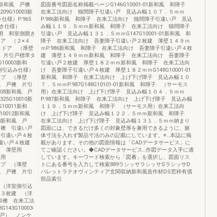
01新和風 戸襖
図面番号図面名称掲載ページG146G10001-01新和風 和障子
9G10003新
在来工法向け 猫間障子引違い戸 見込み幅１０７．５ｍｍ
様）P.965
P.986新和風 和障子 在来工法向け 猫間障子引違い戸 見込
き仕様）
み幅１１９．５ｍｍ新和風 和障子 在来工法向け 猫間障子
壁用 和室側開き
引違い戸 見込み幅１３１．５ｍｍG147G10001-01新和風 和
きドア （２×４
障子 在来工法向け 吾妻障子引違い戸２枚建 薄壁１４９ｍ
きドア （厚壁
ｍP.986新和風 和障子 在来工法向け 吾妻障子引違い戸４枚
襖 片引戸標準タ
建 薄壁１４９ｍｍ新和風 和障子 在来工法向け 吾妻障子
10003新和
引違い戸２枚建 厚壁１８２ｍｍ新和風 和障子 在来工法向
側引込み仕様）
け 吾妻障子引違い戸４枚建 厚壁１８２ｍｍG148G10001-01
タイプ （厚壁
新和風 和障子 在来工法向け 上げ下げ障子 見込み幅１０
和風 戸襖 片引
７．５ｍｍP.987G148G10101-01新和風 和障子 （サーモス
008新和風 戸
用）在来工法向け 上げ下げ障子 見込み幅１０４．５ｍｍ
5G10010新
P.987新和風 和障子 在来工法向け 上げ下げ障子 見込み幅
10011新和
１１９．５ｍｍ新和風 和障子 （サーモス用）在来工法向
G10012新和風
け 上げ下げ障子 見込み幅１２２．５ｍｍ新和風 和障子
13新和風 戸
在来工法向け 上げ下げ障子 見込み幅１３１．５ｍｍ納まり
 戸襖 引違い戸
図面には、できるだけ多くの対象壁厚を兼用できるように、躯
襖 引違い戸４枚
体寸法を入れず製品寸法のみの記載にしています。※…本誌に掲
襖 引違い戸４枚建
載があります。その他の図面情報は「CADデータサービス」に
け戸 薄壁用
てご確認ください。◆CADデータサービス…作図データ入手に適
壁用
しています。キーワード検索から「図番」を選択し、図面リス
タイプ （薄壁
トにある番号を入力して検索889ラシッサラシッサSラシッサD
和風 戸襖 片引
パレットラテオヴィンティア玄関収納新和風造作材DS窓枠有償
部品索引
建 （洋室側引込
引戸３枚建 （洋
風 和襖 在来工法
43G10003-
き戸） ノンケ