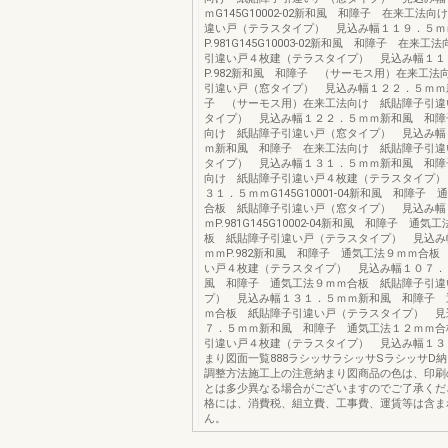
ｍG145G10002-02新和風 和障子 在来工法
違い戸（テラスタイプ） 見込み幅１１９．５ｍ
P.981G145G10003-02新和風 和障子 在来
引違い戸４枚建（テラスタイプ） 見込み幅１１
P.982新和風 和障子 （サーモス用）在来工法
引違い戸（窓タイプ） 見込み幅１２２．５ｍｍ
子 （サーモス用）在来工法向け 紙貼障子引違
タイプ） 見込み幅１２２．５ｍｍ新和風 和障
向け 紙貼障子引違い戸（窓タイプ） 見込み幅
ｍ新和風 和障子 在来工法向け 紙貼障子引違
タイプ） 見込み幅１３１．５ｍｍ新和風 和障
向け 紙貼障子引違い戸４枚建（テラスタイプ）
３１．５ｍｍG145G10001-04新和風 和障子
合板 紙貼障子引違い戸（窓タイプ） 見込み幅
ｍP.981G145G10002-04新和風 和障子 通
板 紙貼障子引違い戸（テラスタイプ） 見込み
ｍｍP.982新和風 和障子 通気工法９ｍｍ合板
い戸４枚建（テラスタイプ） 見込み幅１０７．
風 和障子 通気工法９ｍｍ合板 紙貼障子引違
プ） 見込み幅１３１．５ｍｍ新和風 和障子 
ｍ合板 紙貼障子引違い戸（テラスタイプ） 見
７．５ｍｍ新和風 和障子 通気工法１２ｍｍ合
引違い戸４枚建（テラスタイプ） 見込み幅１３
まり図面一覧888ラシッサラシッサSラシッサD
調整方法施工上の注意納まり図商品の色は、印刷
とは多少異なる場合がございますのでご了承くだ
格には、消費税、組立費、工事費、運賃等は含ま
ん。