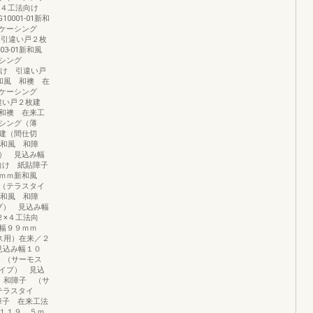
 ２×４工法向け
0001-01新和
ケーシング
け 引違い戸２枚
003-01新和風
シング
法向け 引違い戸
3新和風 和襖 在
ケーシング
違い戸２枚建
和襖 在来工
シング（薄
建（間仕切
1新和風 和障
） 見込み幅
向け 紙貼障子
５ｍｍ新和風
（テラスタイ
1新和風 和障
プ） 見込み幅
 ２×４工法向
幅９９ｍｍ
ーモス用）在来／２
見込み幅１０
障子 （サーモス
イプ） 見込
和風 和障子 （サ
テラスタイ
障子 在来工法
１１９．５ｍ