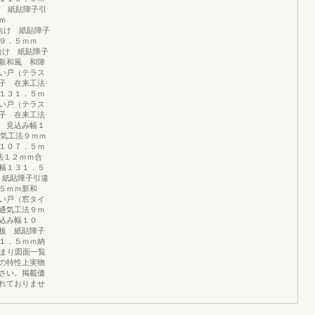
向け 紙貼障子引
ｍ
工法向け 紙貼障子
９．５ｍｍ
向け 紙貼障子
新和風 和障
い戸（テラス
子 在来工法
１３１．５ｍ
い戸（テラス
子 在来工法
 見込み幅１
 通気工法９ｍｍ
１０７．５ｍ
気工法１２ｍｍ合
幅１３１．５
 紙貼障子引違
５ｍｍ新和
い戸（窓タイ
通気工法９ｍ
込み幅１０
板 紙貼障子
１．５ｍｍ納
納まり図面一覧
の特性上実物
さい。掲載価
れておりませ