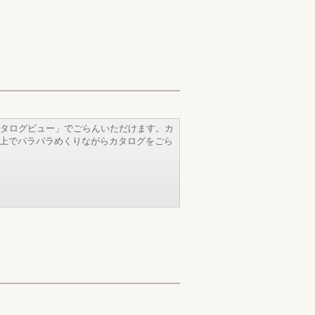
タログビュー」でごらんいただけます。カ
b上でパラパラめくりながらカタログをごら