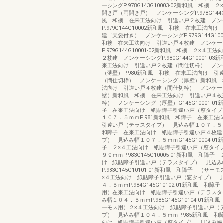
ーシングP.978G143G10003-02新和風 和襖
開き戸（両開き戸） ノンケーシングP.978G144G1
風 和襖 在来工法向け 引違い戸２枚建 ノン
P.979G144G10002新和風 和襖 在来工法向
建（天袋付き） ノンケーシングP.979G144G10
和襖 在来工法向け 引違い戸４枚建 ノンケー
P.979G144G10001-02新和風 和襖 ２×４工
２枚建 ノンケーシングP.980G144G10001-0
来工法向け 引違い戸２枚建（間仕切枠） ノン
（薄壁）P.980新和風 和襖 在来工法向け 引
（間仕切枠） ノンケーシング（厚壁）新和風 
法向け 引違い戸４枚建（間仕切枠） ノンケー
壁）新和風 和襖 在来工法向け 引違い戸４枚
枠） ノンケーシング（厚壁）G145G10001-0
子 在来工法向け 紙貼障子引違い戸（窓タイプ
１０７．５ｍｍP.981新和風 和障子 在来工法
引違い戸（テラスタイプ） 見込み幅１０７．
和障子 在来工法向け 紙貼障子引違い戸４枚建
プ） 見込み幅１０７．５ｍｍG145G10004-0
子 ２×４工法向け 紙貼障子引違い戸（窓タイ
９９ｍｍP.983G145G10005-01新和風 和障子
け 紙貼障子引違い戸（テラスタイプ） 見込み
P.983G145G10101-01新和風 和障子 （サ
×４工法向け 紙貼障子引違い戸（窓タイプ） 
４．５ｍｍP.984G145G10102-01新和風 和
用）在来工法向け 紙貼障子引違い戸（テラスタ
み幅１０４．５ｍｍP.985G145G10104-01新
ーモス用）２×４工法向け 紙貼障子引違い戸（
プ） 見込み幅１０４．５ｍｍP.985新和風 和
向け 紙貼障子引違い戸（窓タイプ） 見込み幅