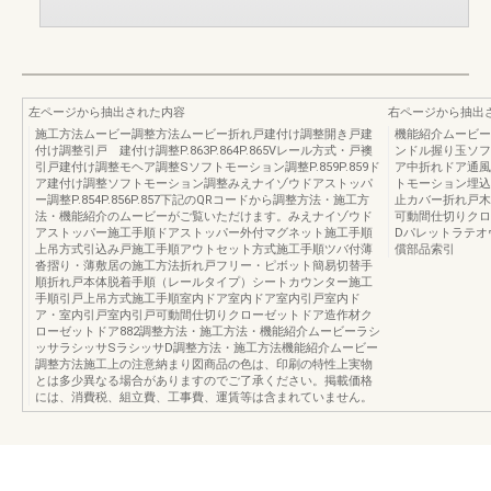
左ページから抽出された内容
右ページから抽出
施工方法ムービー調整方法ムービー折れ戸建付け調整開き戸建
機能紹介ムービー
付け調整引戸 建付け調整P.863P.864P.865Vレール方式・戸襖
ンドル握り玉ソフ
引戸建付け調整モヘア調整Sソフトモーション調整P.859P.859ド
ア中折れドア通風
ア建付け調整ソフトモーション調整みえナイゾウドアストッパ
トモーション埋込
ー調整P.854P.856P.857下記のQRコードから調整方法・施工方
止カバー折れ戸木
法・機能紹介のムービーがご覧いただけます。みえナイゾウド
可動間仕切りクロ
アストッパー施工手順ドアストッパー外付マグネット施工手順
Dパレットラテオ
上吊方式引込み戸施工手順アウトセット方式施工手順ツバ付薄
償部品索引
沓摺り・薄敷居の施工方法折れ戸フリー・ピボット簡易切替手
順折れ戸本体脱着手順（レールタイプ）シートカウンター施工
手順引戸上吊方式施工手順室内ドア室内ドア室内引戸室内ド
ア・室内引戸室内引戸可動間仕切りクローゼットドア造作材ク
ローゼットドア882調整方法・施工方法・機能紹介ムービーラシ
ッサラシッサSラシッサD調整方法・施工方法機能紹介ムービー
調整方法施工上の注意納まり図商品の色は、印刷の特性上実物
とは多少異なる場合がありますのでご了承ください。掲載価格
には、消費税、組立費、工事費、運賃等は含まれていません。