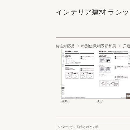
インテリア建材 ラシッサ商品
特注対応品
特別仕様対応 新和風
戸
836
837
左ページから抽出された内容