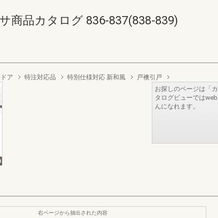
カタログ 836-837(838-839)
襖ドア
特注対応品
特別仕様対応 新和風
戸襖引戸
お探しのページは「カ
タログビューではwe
んになれます。
右ページから抽出された内容