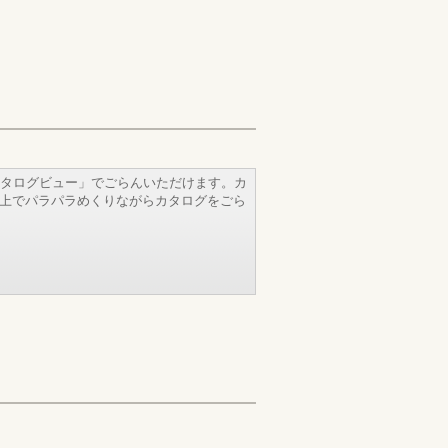
タログビュー」でごらんいただけます。カ
b上でパラパラめくりながらカタログをごら