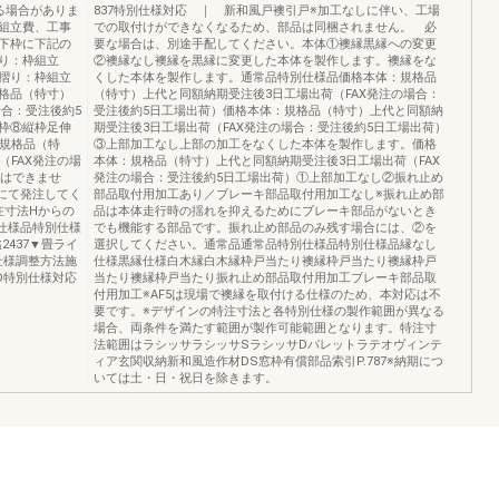
る場合がありま
837特別仕様対応 ｜ 新和風戸襖引戸※加工なしに伴い、工場
組立費、工事
での取付けができなくなるため、部品は同梱されません。 必
下枠に下記の
要な場合は、別途手配してください。本体①襖縁黒縁への変更
り：枠組立
②襖縁なし襖縁を黒縁に変更した本体を製作します。襖縁をな
摺り：枠組立
くした本体を製作します。通常品特別仕様品価格本体：規格品
格品（特寸）
（特寸）上代と同額納期受注後3日工場出荷（FAX発注の場合：
場合：受注後約5
受注後約5日工場出荷）価格本体：規格品（特寸）上代と同額納
枠⑧縦枠足伸
期受注後3日工場出荷（FAX発注の場合：受注後約5日工場出荷）
：規格品（特
③上部加工なし上部の加工をなくした本体を製作します。価格
（FAX発注の場
本体：規格品（特寸）上代と同額納期受注後3日工場出荷（FAX
定はできませ
発注の場合：受注後約5日工場出荷）①上部加工なし②振れ止め
）にて発注してく
部品取付用加工あり／ブレーキ部品取付用加工なし※振れ止め部
発注寸法Hからの
品は本体走行時の揺れを抑えるためにブレーキ部品がないとき
別仕様品特別仕様
でも機能する部品です。振れ止め部品のみ残す場合には、②を
2437▼畳ライ
選択してください。通常品通常品特別仕様品特別仕様品縁なし
別仕様調整方法施
仕様黒縁仕様白木縁白木縁枠戸当たり襖縁枠戸当たり襖縁枠戸
D特別仕様対応
当たり襖縁枠戸当たり振れ止め部品取付用加工ブレーキ部品取
付用加工※AF5は現場で襖縁を取付ける仕様のため、本対応は不
要です。※デザインの特注寸法と各特別仕様の製作範囲が異なる
場合、両条件を満たす範囲が製作可能範囲となります。特注寸
法範囲はラシッサラシッサSラシッサDパレットラテオヴィンテ
ィア玄関収納新和風造作材DS窓枠有償部品索引P.787※納期につ
いては土・日・祝日を除きます。