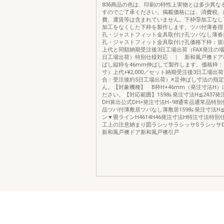
836商品の色は、印刷の特性上実物とは多少異な
すのでご了承ください。掲載価格には、消費税、
費、運賃等は含まれていません。下枠⑨加工なし
加工をなくした下枠を製作します。ツバ付薄沓摺
孔・ジャストフィット金具取付け孔ツバなし薄沓
孔・ジャストフィット金具取付け孔価格下枠：規
上代と同額納期受注後3日工場出荷（FAX発注の
日工場出荷）特別仕様対応 ｜ 新和風戸襖ドア
ばし縦枠を46mm伸ばして製作します。価格枠
寸）上代+¥2,000／セット納期受注後3日工場出荷
合：受注後約5日工場出荷）※足伸ばし寸法の指
ん。【対象機種】 B枠H+46mm（発注寸法H
ださい。【対応範囲】1598≦発注寸法H≦2437
DH算出公式DH=発注寸法H−98通常品通常品特
品ツバ付薄敷居ツバなし薄敷居1598≦発注寸法H≦
ン▼畳ラインH4614H46発注寸法H特注寸法特
工上の注意納まり図ラシッサラシッサSラシッサ
新和風戸襖ドア新和風戸襖引戸