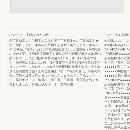
左ページから抽出された内容
右ページから抽出
②丁番加工なし①把手加工なし把手丁番扉本体の丁番加工をせ
※納期については
ずに製作します。本体の把手加工をせずに製作します。価格本
納期枠本体詳細ペ
体:規格品（特寸）上代と同額納期受注後3日工場出荷（FAX発注
AF1AF2AF3
の場合：受注後約5日工場出荷）通常品特別仕様品価格本体:規格
応同額3日●●●●
品（特寸）上代と同額納期受注後3日工場出荷（FAX発注の場
設定色以外の把手本
合：受注後約5日工場出荷）扉本体扉本体通常品特別仕様品本体
対応④［在来・2×
ラシッサラシッサSラシッサD特別仕様対応玄関収納特注寸法特
●●●●●●⑤［在
別仕様調整方法施工上の注意納まり図832商品の色は、印刷の特
●●●●●●和襖
性上実物とは多少異なる場合がございますのでご了承くださ
●●●●●金物・
い。掲載価格には、消費税、組立費、工事費、運賃等は含まれ
￥5,500/枚●
ておりません。特別仕様対応 ｜ 玄関収納
設定色以外の引手本
対応⑤［在来・2
P.842参照●●●
照●●●●●●⑦
合）対応FAX（本体
対応P.842参照3日
ページ品種項目No
引戸本体引手加工
引手仕様本体出荷対
色以外の引手本体出
④紙貼障子本体の１