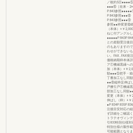
／枚約5日●●●●
●●●⑥［在来・
P.843参照●●
P.843参照●●
P.843参照●●
参照●●枠変更⑩
（本体）+￥2,0
ねじ付アングルし
●●●●●P.84
との差額受注後目
のもありますので
わせができないも
い。FAX…FAX
価格納期枠本体詳細
ア①襖縁黒縁への
加（本体）+￥2,
額●●●⑤把手・箱
丁番加工なし同額●
●●⑧縦枠足伸ばし
戸襖引戸①襖縁黒
部加工なし同額●
変更（本体）+￥2
伸ばし（枠）+￥2,
●P.834P.835P
注後目安対応の組
ず詳細をご確認く
トラテオヴィンテ
引833特別仕様
特別仕様の製作範
可能範囲となりま