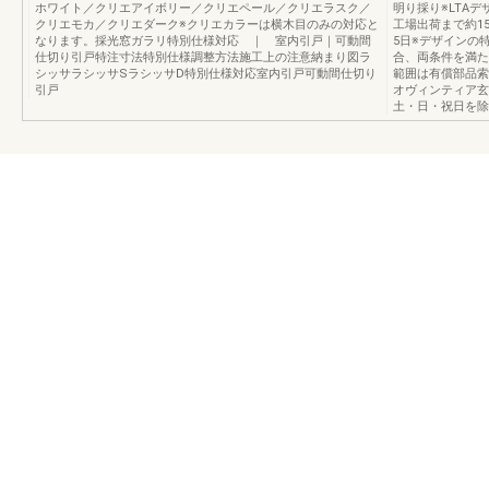
ホワイト／クリエアイボリー／クリエペール／クリエラスク／
明り採り※LTA
クリエモカ／クリエダーク※クリエカラーは横木目のみの対応と
工場出荷まで約1
なります。採光窓ガラリ特別仕様対応 ｜ 室内引戸｜可動間
5日※デザインの
仕切り引戸特注寸法特別仕様調整方法施工上の注意納まり図ラ
合、両条件を満た
シッサラシッサSラシッサD特別仕様対応室内引戸可動間仕切り
範囲は有償部品索
引戸
オヴィンティア玄
土・日・祝日を除