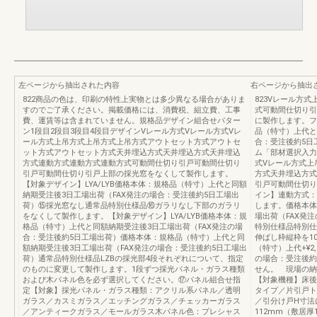
左ページから抽出された内容
右ページから抽出
822商品の色は、印刷の特性上実物とは多少異なる場合がありま
823Vレール方
すのでご了承ください。掲載価格には、消費税、組立費、工事
式可動間仕切り引
費、運賃等は含まれていません。規格品デザイン組合せパター
に製作します。フ
ン1段目2段目3段目4段目デザインVレール方式Vレール方式Vレ
品（特寸）上代と
ール方式上吊方式上吊方式上吊方式アウトセット方式アウトセ
合：受注後約5日
ット方式アウトセット方式天井埋込方式天井埋込方式天井埋込
ム「部材選択入力
方式連動方式連動方式連動方式可動間仕切り引戸可動間仕切り
式Vレール方式上
引戸可動間仕切り引戸上部の採光窓をなくして製作します。
方式天井埋込方式
【対象デザイン】LYA/LYB価格本体：規格品（特寸）上代と同額
引戸可動間仕切り
納期受注後3日工場出荷（FAX発注の場合：受注後約5日工場出
イン】連動方式：L
荷）⑮採光窓なし通常品特別仕様品⑯ガラリなし下部のガラリ
します。価格本体
をなくして製作します。【対象デザイン】LYA/LYB価格本体：規
場出荷（FAX発
格品（特寸）上代と同額納期受注後3日工場出荷（FAX発注の場
特別仕様品特別仕様品
合：受注後約5日工場出荷）価格本体：規格品（特寸）上代と同
伸ばし枠縦枠を1
額納期受注後3日工場出荷（FAX発注の場合：受注後約5日工場出
（特寸）上代+¥2
荷）通常品特別仕様品LZBの採光部4段それぞれについて、指定
の場合：受注後約
のものに変更して製作します。1段ずつ採光パネル・ガラス種類
せん。 現場の納
および木パネル色を必ず選択してください。⑰パネル組合せ指
【対象機種】床後
定【対象】採光パネル・ガラス種類：アクリル系パネル／透明
タイプ／片引戸ト
ガラス／カスミガラス／エッチングガラス／チェッカーガラス
／引分け戸H寸法
／アンティークガラス／モールガラス木パネル色：プレシャス
112mm（敷居厚