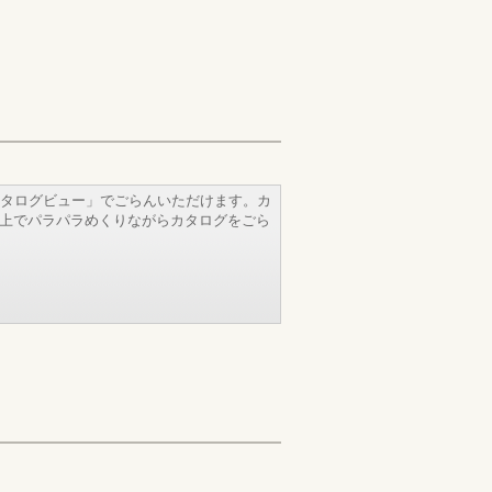
タログビュー」でごらんいただけます。カ
b上でパラパラめくりながらカタログをごら