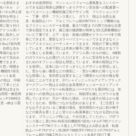
べる形状さま
おすすめ使用部位 マンションリフォーム通風量をコントロー
光パネル ジ
ルできる設計簡単な調整すっきりデザイン安全面への配慮選べ
枠パネル押え採
るバリエーション機能性施工性デザイン性 フリクションステ
室内を明るく
ー 丁番 把手 フランス落とし ガラス 指はさみ防止金
締め付け力を
具・転落防止バー アルミフレーム框698710ストップ機構のあ
実に取り付け
るフリクションステーを装備。最大110度までの間で自由な位置
アクリル系パ
で扉を固定できます。施工後の微調整が簡単な3次元調整機能が
単に取外しが
ついた丁番です。上下・左右・前後の調整がドライバー1本で簡
えやメンテナ
単にできます。豊富なカラーバリエーションでさまざまなイン
.8㎜)1室内用
テリアスタイルにコーディネートできます。同色の丁番も用意
、自然な光を
しています。本体下部には本体が勝手に開くのを防止するフラ
厚感のあるケ
ンス落としを装備しています。アクリル系パネルの他に、6種類
わせて見込み
のガラスからもお選びいただけます。さらに安全性を向上させ
整できます。
るためのオプション部品も用意しています。本体の框部はアル
Ｘ窓／両開き
ミを使用し、従来に比べてすっきりしたデザインを実現しまし
目機能性1採光
た。窓から遠い書斎などの個室に・・窓から離れた暗くなりが
フィット金具
ちな部屋にも、室内窓を設置することで隣室からの光や風を取
商品の色は、印刷
り込むことができます。511シャインニッケルアイアンブラック
ご了承くださ
ダークアンバー指はさみ防止金具透明チェッカーカスミアンテ
賃等は含まれ
ィークエッチングモール転落防止バー※ガラスを選択時には、吹
内用窓一般窓商
き抜けへの使用はお止めください。熱処理を施したガラスを使
ョンP.536特注
用していますが、万が一割れた場合、小さな破片が頭上から落
の注意 ̶納まり図
ちてくるため、怪我につながる恐れがあります。【ご注意】小
さなお子さまのいるご家庭の場合、室内用窓のそばに机や椅子
などの家具を置くとよじ登りから転落事故につながる恐れがあ
ります。プランニング時には、十分注意してください。110°フ
ランス落とし受けNo.特長項目機能性1採光パネルP.785フリクシ
ョンステーP.796フランス落としP.797指はさみ防止金具・転落
防止バーP.79デザイン性2枠P.788把手P.799ガラスP.7910アルミ
フレーム框P.79施工性3ジャストフィット金具P.7811丁番