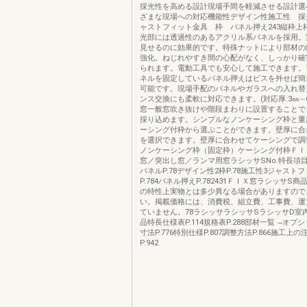
採光性を高める設計現場手間を軽減させる設計選
ざまな現場への対応機能性デザイン性施工性 採
ャストフィット金具 枠 パネル押え243縦枠上
光部には透過性のあるアクリル系パネルを採用。
見せるのに効果的です。特殊ナットにより部材の
強化。ねじれやすき間の心配がなく、しっかり確
られます。電動工具でも安心して施工できます。
ネルを固定しているパネル押えはビスを外せば簡
可能です。現場手配のパネルやガラスへの入れ替
ンス交換にも柔軟に対応できます。(対応厚:3㎜∼6
窓一般窓吹き抜けや階段まわりに設置することで
採り込めます。シンプルなノンケーシング枠と重
ーシング付枠から選ぶことができます。壁厚に合
を選択できます。壁厚に合わせてケーシングで調
ノンケーシング枠（固定枠）ケーシング付枠ＦＩ
窓／突出し窓／ランマ用窓ラシッサSNo.特長項
パネルP.78デザイン性2枠P.78施工性3ジャスト
P.784パネル押えP.782431ＦＩＸ窓ラシッサS
の特性上実物とは多少異なる場合がありますので
い。掲載価格には、消費税、組立費、工事費、運
ていません。78ラシッサラシッサSラシッサD室
品特長仕様表P.114規格表P.288部材一覧 ̶オプシ
寸法P.776特別仕様P.807調整方法P.866施工上
P.942