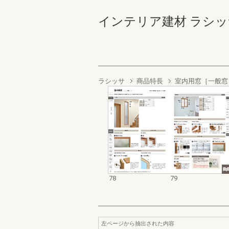
インテリア建材 ラシッサ商
ラシッサ
商品特長
室内用窓［一般窓
78
79
左ページから抽出された内容