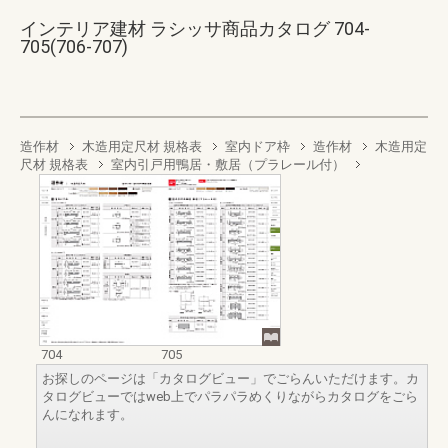
インテリア建材 ラシッサ商品カタログ 704-
705(706-707)
造作材
木造用定尺材 規格表
室内ドア枠
造作材
木造用定
尺材 規格表
室内引戸用鴨居・敷居（プラレール付）
704
705
お探しのページは「カタログビュー」でごらんいただけます。カ
タログビューではweb上でパラパラめくりながらカタログをごら
んになれます。