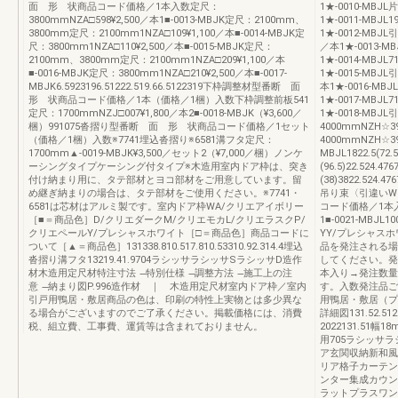
面 形 状商品コード価格／1本入数定尺：
1★-0010-MBJ
3800mmNZA□598¥2,500／本1■-0013-MBJK定尺：2100mm、
1★-0011-MBJL
3800mm定尺：2100mm1NZA□109¥1,100／本■-0014-MBJK定
1★-0012-MBJ
尺：3800mm1NZA□110¥2,500／本■-0015-MBJK定尺：
／本1★-0013-M
2100mm、3800mm定尺：2100mm1NZA□209¥1,100／本
1★-0014-MBJL
■-0016-MBJK定尺：3800mm1NZA□210¥2,500／本■-0017-
1★-0015-MBJ
MBJK6.5923196.51222.519.66.5122319下枠調整材型番断 面
本1★-0016-MBJ
形 状商品コード価格／1本（価格／1梱）入数下枠調整前板541
1★-0017-MBJL
定尺：1700mmNZJ□007¥1,800／本2■-0018-MBJK（¥3,600／
1★-0018-MB
梱）991075沓摺り型番断 面 形 状商品コード価格／1セット
4000mmNZH☆39
（価格／1梱）入数※7741埋込沓摺り※6581溝フタ定尺：
4000mmNZH☆39
1700mm▲-0019-MBJK¥3,500／セット2（¥7,000／梱）ノンケ
MBJL1822.5(72.5
ーシングタイプケーシング付タイプ※木造用室内ドア枠は、突き
(96.5)22.524.476
付け納まり用に、タテ部材とヨコ部材をご用意しています。留
(38)3822.524.47
め継ぎ納まりの場合は、タテ部材をご使用ください。※7741・
吊り束〈引違いW
6581は芯材はアルミ製です。室内ドア枠WA/クリエアイボリー
コード価格／1本入数
［■＝商品色］D/クリエダークM/クリエモカL/クリエラスクP/
1■-0021-MB
クリエペールY/プレシャスホワイト［□＝商品色］商品コードに
YY/プレシャス
ついて［▲＝商品色］131338.810.517.810.53310.92.314.4埋込
品を発注される場
沓摺り溝フタ13219.41.9704ラシッサラシッサSラシッサD造作
してください。発
材木造用定尺材特注寸法 ̶特別仕様 ̶調整方法 ̶施工上の注
本入り→発注数量
意 ̶納まり図P.996造作材 ｜ 木造用定尺材室内ドア枠／室内
す。入数発注品ご
引戸用鴨居・敷居商品の色は、印刷の特性上実物とは多少異な
用鴨居・敷居（プ
る場合がございますのでご了承ください。掲載価格には、消費
詳細図131.52.
税、組立費、工事費、運賃等は含まれておりません。
2022131.5
用705ラシッサ
ア玄関収納新和風
リア格子カーテン
ンター集成カウン
ラットプラスワン