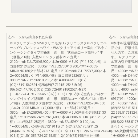
左ページから抽出された内容
右ページから抽出
DD/クリエダークMM/クリエモカLL/クリエラスクPP/クリエペ
※本体を現場手配
ールYY/プレシャスホワイトWA/クリエアイボリー室内ドア枠ノ
品です。戸厚寸法
ンケーシングタイプ型番断 面 形 状商品コード価格／1本
せんので、ご注意
（価格／1梱）入数NC156タテ部材2129定尺：
す。D/クリエダ
2100mmNZJ□726¥5,900／本2■-0001-MBJK（¥11,800／梱）ヨ
ル室内引戸用鴨居
コ部材2124定尺：3800mmNZJ□730¥10,900／本1■-0003-
プ型番断 面 形
MBJKNC180タテ部材2131定尺：2100mmNZJ□727¥7,300／本
尺：4000mmNZH☆
2■-0002-MBJK（¥14,600／梱）ヨコ部材2126定尺：
4000mmNZH☆01
3800mmNZJ□732¥13,200／本1■-0004-MBJK(C2)
尺：4000mmNZH☆
(C2)48191562524.4(28)(89)7.7191512545.5(26)
4000mmNZH☆01
(86.5)24.47.7(C2)(C2)(C2)(C2)48191802524.4(27)
定尺：4000mmNZH
(113)7.724.4191752545.5(32)(110.5)7.7(C2)(C2)室内ドア枠ケー
尺：4000mmNZH
シング付タイプ型番断 面 形 状商品コード価格／1本（価格
691定尺：4000mm
／1梱）入数薄壁タテ部材2132定尺：2100mmNZA□578¥4,500
尺：4000mmNZH☆
／本2■-0005-MBJK（¥9,000／梱）ヨコ部材2127定尺：
(82)22.546.5151
3800mmNZA□580¥8,400／本1■-0007-MBJK厚壁タテ部材2133
22.558.51751324
定尺：2100mmNZA□579¥5,600／本2■-0006-MBJK（¥11,200／
(94)22.558.5175
梱）ヨコ部材2128定尺：3800mmNZA□596¥10,100／本
(58.5)22.558
1■-0008-MBJK(48)48251219115(C1.6)24.27.57.75.5(11.2)
ル付）ケーシング
(46)46197.75.5(11.2)24.27.5105(C1.5)1117.7(11.2)5.57.524.214248192512(75)
／1本入数片引鴨居1
(C1.5)(C1.5)1387.724.27.55.5(11.2)1046(73)195戸当たり断
1★-0009-MBJL