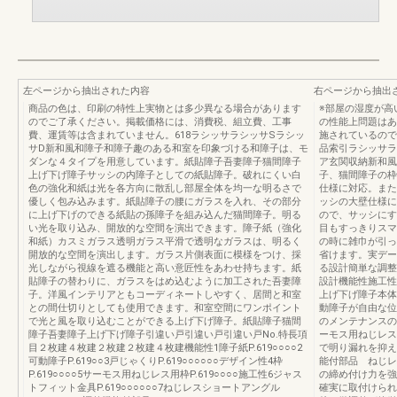
左ページから抽出された内容
右ページから抽出
商品の色は、印刷の特性上実物とは多少異なる場合があります
※部屋の湿度が高
のでご了承ください。掲載価格には、消費税、組立費、工事
の性能上問題はあ
費、運賃等は含まれていません。618ラシッサラシッサSラシッ
施されているので
サD新和風和障子和障子趣のある和室を印象づける和障子は、モ
品索引ラシッサラ
ダンな４タイプを用意しています。紙貼障子吾妻障子猫間障子
ア玄関収納新和風
上げ下げ障子サッシの内障子としての紙貼障子。破れにくい白
子、猫間障子の枠
色の強化和紙は光を各方向に散乱し部屋全体を均一な明るさで
仕様に対応。また
優しく包み込みます。紙貼障子の腰にガラスを入れ、その部分
ッシの大壁仕様に
に上げ下げのできる紙貼の孫障子を組み込んだ猫間障子。明る
ので、サッシにす
い光を取り込み、開放的な空間を演出できます。障子紙（強化
目もすっきりスマ
和紙）カスミガラス透明ガラス平滑で透明なガラスは、明るく
の時に雑巾が引っ
開放的な空間を演出します。ガラス片側表面に模様をつけ、採
省けます。実デー
光しながら視線を遮る機能と高い意匠性をあわせ持ちます。紙
る設計簡単な調整
貼障子の替わりに、ガラスをはめ込むように加工された吾妻障
設計機能性施工性
子。洋風インテリアともコーディネートしやすく、居間と和室
上げ下げ障子本体
との間仕切りとしても使用できます。和室空間にワンポイント
動障子が自由な位
で光と風を取り込むことができる上げ下げ障子。紙貼障子猫間
のメンテナンスの
障子吾妻障子上げ下げ障子引違い戸引違い戸引違い戸No.特長項
ーモス用ねじレス
目２枚建４枚建２枚建２枚建４枚建機能性1障子紙P.619○○○○2
で明り漏れを抑え
可動障子P.619○○3戸じゃくりP.619○○○○○○デザイン性4枠
能付部品 ねじレ
P.619○○○○5サーモス用ねじレス用枠P.619○○○○施工性6ジャス
の締め付け力を強
トフィット金具P.619○○○○○○7ねじレスショートアングル
確実に取付けられ