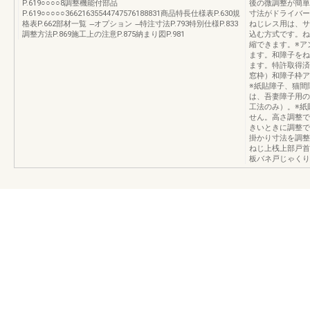
P.619○○○○8調整機能付部品
後の微調整が簡単
P.619○○○○○36621635544747576188831商品特長仕様表P.630規
寸法がドライバー
格表P.662部材一覧 ̶オプション ̶特注寸法P.793特別仕様P.833
ねじレス用は、サ
調整方法P.869施工上の注意P.875納まり図P.981
込む方式です。ね
縮できます。※ア
ます。和障子をね
ます。特許取得済
窓枠）和障子枠ア
※紙貼障子、猫間
は、吾妻障子用の
工法のみ）。※紙
せん。高さ調整で
きいときに調整で
掛かり寸法を調整
ねじ上桟上部戸首
板バネ戸じゃくり