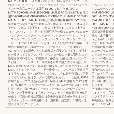
MAFV／¥8,000BF-EA-MAFV／¥8,000丁番※7色アイアンブラック
ーーーーーーーー
※5ダークアンバーシャインニッケルアイアンブラック※5ダーク
ームシャインニッ
アンバー商品コード左吊元用BE-0001L-MATMBF-0001L-
インニッケルシャイ
MATMBD-0001L-MATMBE-0001L-MATMBF-0001L-MATM右吊元
MATMBD-0001L-
用BE-0001R-MATMBF-0001R-MATMBD-0001R-MATMBE-0001R-
0001L-MATMBD-
MATMBF-0001R-MATM価格¥2,000¥2,000¥2,000¥2,000¥2,000仕
MATMBD-0001R-
様塗装塗装塗装塗装塗装梱包内容２個入（上下各1）２個入（上
0001R-MATMBD-
下各1）２個入（上下各1）２個入（上下各1）２個入（上下各
MATM¥5,000¥2,0
1）オプション ｜ 室内ドア把手特別仕様サムターンサムター
塗装塗装塗装塗装
ンサムターンサムターンサムターンサムターンプッシュプッシ
個入（上下各1）
ュプッシュプッシュプッシュプッシュプッシュプッシュプッシ
（上下各1）２個
ュ※１ ドア錠はサムターンをロックした状態で閉めた場合、自
です。特別仕様対
動的に解除される機構付です。（セレクトシリーズは除く）
が標準仕様と異な
※2 錠をつける場合、本体に錠加工が必要となります。錠付本
ムターンサムター
体を選択してください。※3 シリンダー錠は一般住宅用として
ンサムターンサム
設定されているため、防犯効果が必要な場所には使用しないで
ターン※4握り玉
ください。 シリンダー錠の鍵を追加で購入する場合は、鍵
のアイアンブラッ
No.が必要になります。購入時に鍵を握る部分に書かれている鍵
ク色はつや消し塗
No.を控えてください。 同一現場でシリンダー錠を複数使用
場合があります。
する場合には、鍵No.が同一とならないように特別仕様にて手配
手・錠・引手）の
してください。鍵はランダムで出荷されます。 詳細はP.826
ア、両開きドアの
採用にあたっての注意商品特長P.44仕様表P.90規格表P.142部材
す。※8 握り玉
一覧P.550オプション特注寸法 ̶特別仕様 ̶調整方法 ̶施工上の
あります。 詳細
注意 ̶納まり図P.953ラシッサラシッサSラシッサDオプション
と併用ができませ
室内ドア把手全機種…！窓ラシッサコンセプト紹介動画540商品
ットドア室内用窓
の色は、印刷の特性上実物とは多少異なる場合がありますので
レットラテオヴィ
ご了承ください。掲載価格には、消費税、組立費、工事費、運
庫確認品。在庫が
賃等は含まれていません。
さい。！窓541