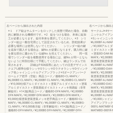
左ページから抽出された内容
右ページから抽出
※１ ドア錠はサムターンをロックした状態で閉めた場合、自動
サークルJ※4サ
的に解除される機構付です。※2 錠をつける場合、本体に錠加
ニッケルアイアン
工が必要となります。錠付本体を選択してください。※3 シリ
※5シャインニッケルB
ンダー錠は一般住宅用として設定されているため、防犯効果が
¥6,000BF-AJ-MA
必要な場所には使用しないでください。 シリンダー錠の鍵
／¥3,000ア
を追加で購入する場合は、鍵No.が必要になります。購入時に鍵
ミダイカスト＋塗
を握る部分に書かれている鍵No.を控えてください。 同一現
＋塗装BD-DAK-MAF
場でシリンダー錠を複数使用する場合には、鍵No.が同一となら
MAFX／¥2,000BE
ないように特別仕様にて手配してください。鍵はランダムで出
装塗装塗装塗装塗装BD
荷されます。 詳細はP.826採用にあたっての注意デザインス
¥6,000BF-AJ-MA
クエアL標準仕様ラシッサSラシッサDラテオラシッサDヴィンテ
／¥3,000BD-DAH
ィア色シャインニッケルアイアンブラック※5ダークアンバーク
MAFX／¥2,000BE
ロームドア把手（空錠）商品コード／価格BD-CL-MAFV／
装塗装塗装塗装塗装BD
¥6,000BE-CL-MAFV／¥6,000BF-CL-MAFV／¥6,000BG-CL-MAFV
¥6,000BF-AJ-MA
／¥10,000仕様アルミダイカスト＋塗装アルミダイカスト＋塗装
／¥3,000BD-DAC
アルミダイカスト＋塗装亜鉛ダイカスト＋メッキ簡易錠（非常
MAFX／¥3,000BE
解錠付）※1※2錠商品コード／価格BD-DFK-MAFX／¥2,000BE-
装塗装塗装塗装塗装BD
DFK-MAFX／¥2,000BF-DFK-MAFX／¥2,000BG-DFK-MAFX／
¥6,000BF-AJ-MA
¥3,000仕様塗装塗装塗装メッキ把手商品コード／価格BD-CL-
／¥3,000シャ
MAFV／¥6,000BE-CL-MAFV／¥6,000BF-CL-MAFV／¥6,000BG-
アイアンブラック※5
CL-MAFV／¥10,000表示錠（非常解錠付）※1※2錠商品コード／
0001L-MATMBF-0
価格BD-DFH-MAFX／¥2,000BE-DFH-MAFX／¥2,000BF-DFH-
MATMBD-0001R-