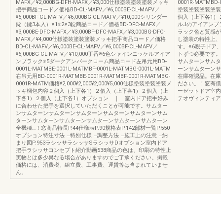
MAFX／¥2,000BG-DFH-MAFX／¥3,000仕様塗装塗装塗装メッキ
0001R-MATMBD-0
把手商品コード／価格BD-CL-MAFV／¥6,000BE-CL-MAFV／
塗装塗装塗装塗装
¥6,000BF-CL-MAFV／¥6,000BG-CL-MAFV／¥10,000シリンダー
個入（上下各1）
錠（鍵3本入）※1※2※3錠商品コード／価格BD-DFC-MAFX／
ルJのアイアンブ
¥3,000BE-DFC-MAFX／¥3,000BF-DFC-MAFX／¥3,000BG-DFC-
ラック色と質感が
MAFX／¥4,000仕様塗装塗装塗装メッキ把手商品コード／価格
し塗装の特性上、
BD-CL-MAFV／¥6,000BE-CL-MAFV／¥6,000BF-CL-MAFV／
す。※6親子ドア
¥6,000BG-CL-MAFV／¥10,000丁番※6色シャインニッケルアイア
トずつ必要です。
ンブラック※5ダークアンバークローム商品コード左吊元用BD-
サムターンサムタ
0001L-MATMBE-0001L-MATMBF-0001L-MATMBG-0001L-MATM
ーンサムターンサ
右吊元用BD-0001R-MATMBE-0001R-MATMBF-0001R-MATMBG-
在庫確認品。在庫
0001R-MATM価格¥2,000¥2,000¥2,000¥5,000仕様塗装塗装塗装メ
ださい。！窓有償
ッキ梱包内容２個入（上下各1）２個入（上下各1）２個入（上
ーゼットドア室内
下各1）２個入（上下各1）オプション ｜ 室内ドア把手好み
テオヴィンティア
に合わせた把手を選択していただくことが可能です。サムター
ンサムターンサムターンサムターンサムターンサムターンサム
ターンサムターンサムターンサムターンサムターンサムターン
全機種…！窓商品特長P.44仕様表P.90規格表P.142部材一覧P.550
オプション特注寸法 ̶特別仕様 ̶調整方法 ̶施工上の注意 ̶納
まり図P.953ラシッサラシッサSラシッサDオプション室内ドア
把手ラシッサコンセプト紹介動画538商品の色は、印刷の特性上
実物とは多少異なる場合がありますのでご了承ください。掲載
価格には、消費税、組立費、工事費、運賃等は含まれていませ
ん。