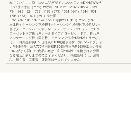
れてください。例）LAA→AAデザインLAA木目方向DHHSWWサ
イズ/基本寸法（mm）W呼称0708M1213M161718MW（SW）
734（693）824（783）1188（573）1324（641）1644（801）
1708（833）1824（891）有効開口
5766669201056137614401556H呼称20H（DH）2023（1976）
本体枠＋ケーシング下枠把手※ケーシング付枠埋込下枠角型Ｌ※
色はダークアンバーです。510ラシッサラシッサSラシッサDク
ローゼットドア折れ戸レールタイプクローゼットドア／折れ戸
ノンケーシング枠（固定枠）ケーシング付枠H20H23ミラーなし
ミラー付商品特長P.68仕様表P.108規格表部材一覧P.562オプショ
ンP.548特注寸法P.770特別仕様P.806調整方法P.863施工上の注意
P.872納まり図P.933商品の色は、印刷の特性上実物とは多少異
なる場合がありますのでご了承ください。掲載価格には、消費
税、組立費、工事費、運賃等は含まれていません。