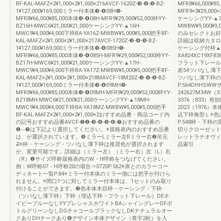
BF-KAL-MAFZ×2¥1,000×2¥1,000×216AVCF-1620Z-❸-❹-❺-BZ-
MFR8¥66,000¥8
1¥127,000¥169,000ミラー付本体❸-❹08H❺-
MFR9×3¥29,000×
MFR8¥66,000¥85,000本体❸-❹08H-MFR9¥29,000¥52,000枠YY-
ケーシングYY-▲34H
BZ16H-MWC6¥21,000¥21,000ケーシングYY-▲16H-
MWBW¥9,000¥9,
MWC9¥4,000¥4,000下枠BA-YA16Z-MWBW¥5,000¥5,000把手BF-
のみセレクトお好
KAL-MAFZ×2¥1,000×2¥1,000×217AVCF-1720Z-❸-❹-❺-BZ-
詳細は収納カタロ
1¥127,000¥169,000ミラー付本体❸-❹085H❺-
ケーシング付枠▲
MFR8¥66,000¥85,000本体❸-❹085H-MFR9¥29,000¥52,000枠YY-
XA824XC19X
BZ17H-MWC6¥21,000¥21,000ケーシングYY-▲17H-
フラット下レール77
MWC9¥4,000¥4,000下枠BA-YA17Z-MWBW¥5,000¥5,000把手BF-
差54ツバなし薄下
KAL-MAFZ×2¥1,000×2¥1,000×218MAVCF-18M20Z-❸-❹-❺-BZ-
ツバなし薄下枠の
1¥127,000¥169,000ミラー付本体❸-❹09MH❺-
P.564DHHS
MFR8¥66,000¥85,000本体❸-❹09MH-MFR9¥29,000¥52,000枠YY-
242627M34W（S
BZ18MH-MWC6¥21,000¥21,000ケーシングYY-▲18MH-
3376（833）有効
MWC9¥4,000¥4,000下枠BA-YA18MZ-MWBW¥5,000¥5,000把手
2023（1976
BF-KAL-MAFZ×2¥1,000×2¥1,000×2おすすめ品番・商品コード内
込下枠角型Ｌ※色
の記号おすすめ品番AVCF-❶❷-❸-❹-❺-❻-❼おすすめ品番の
P.548枠・下枠
❶∼❼は下記より選択してください。※規格表内のおすすめ品番
切りクローゼット
は、が選択されています。❺ミラーLミラー左Rミラー右❷吊元
レットラテオヴィ
Z̶※枠・ケーシング・ツバなし薄下枠は推奨色が選択されます
品索引
が、変更可能です。詳細は（ミラー左）（ミラー右）左（L）右
（R）❶サイズ呼称規格表内のW・H呼称をつなげてください。
例：W呼称07・H呼称20の場合⇒0720P.562※床とのカラーコー
ディネート一覧P.84※ミラー付本体のミラー側には把手が付けら
れません。※間口1つに対してミラー付本体は、1セットのみ取り
付けることができます。❸色本体木目枠・ケーシング・下枠
（ツバなし薄下枠）下枠（埋込下枠・フラット下レール）DEネ
イビーブルーなしYYプレシャスホワイトBAシャイングレーDFボ
トルグリーンなしDGチャコールブラックなしDKナチュラルオー
クありDHチークあり❹デザイン本体デザイン（青字2桁）を入