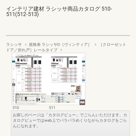
インテリア建材 ラシッサ商品カタログ 510-
511(512-513)
ラシッサ
規格表 ラシッサD［ヴィンティア］
［クローゼット
ドア／折れ戸］レールタイプ
510
511
お探しのページは「カタログビュー」でごらんいただけます。カ
タログビューではweb上でパラパラめくりながらカタログをごら
んになれます。