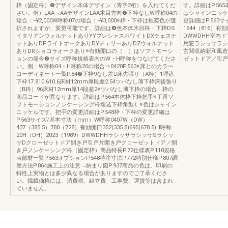
枠（固定枠）❺デザイン本体デザイン（青字2桁）を入れてくだ
す。詳細はP.5
さい。例）LAA→AAデザインLAA木目方向❼下枠なしW呼称04の
はシャインニッケ
場合：−¥2,000W呼称07の場合：−¥3,000※枠・下枠は推奨色が選
更詳細はP.563
択されますが、変更可能です。詳細は❹色本体木目枠・下枠DS
1644（816）有効
イタリアンウォルナットありYYプレシャスホワイトDXチェスナ
DWWDHH室内
ットありDPライトオークありDYチェリーありDZウォルナット
用窓ラシッサラシ
ありDRショコラオークあり※有効開口の（ ）はソフトモーシ
玄関収納新和風造
ョンの場合❷サイズ呼称規格表内のW・H呼称をつなげてくださ
ゼットドア／引戸
い。例：W呼称04・H呼称20の場合⇒0420P.563※床とのカラー
コーディネート一覧P.84❼下枠9なし差額̶床先張り（A枠）1埋込
下枠17.810.610.6床材12mm厚段差2.54ツバなし薄下枠床後張り
（B枠）96床材12mm厚14段差2※ツバなし薄下枠の場合、枠の
商品コードが異なります。詳細はP.564本体枠下枠把手※丁番ソ
フトモーションノンケーシング枠埋込下枠角型Ｌ※色はシャイン
ニッケルです。把手の変更詳細はP.548枠・下枠の変更詳細は
P.563サイズ/基本寸法（mm）W呼称0407W（DW）
437（385.5）780（728）有効開口352(335.5)695(678.5)H呼称
20H（DH）2023（1989）DWWDHHラシッサラシッサSラシッ
サDクローゼットドア開き戸引戸片開き戸クローゼットドア／開
き戸ノンケーシング枠（固定枠）商品特長P.72仕様表P.110規格
表部材一覧P.563オプションP.548特注寸法P.772特別仕様P.807調
整方法P.864施工上の注意 ̶納まり図P.937商品の色は、印刷の
特性上実物とは多少異なる場合がありますのでご了承くださ
い。掲載価格には、消費税、組立費、工事費、運賃等は含まれ
ていません。