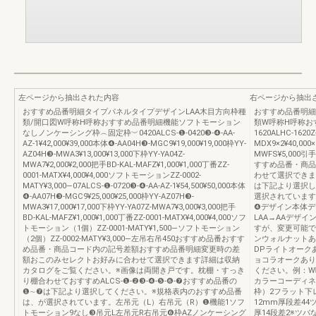
左ページから抽出された内容
右ページから抽出
おすすめ品番明細タイプパネルタイプデザインLAA木目方向枠種
おすすめ品番明細
類/開口図W呼称H呼称おすすめ品番明細機能ソフトモーション
類W呼称H呼称お
なしノンケーシング枠︵固定枠︶0420ALCS-❶-0420❸-❹-AA-
1620ALHC-1620Z
AZ-1¥42,000¥39,000本体❹-AA04H❸-MGC9¥19,000¥19,000枠YY-
MDX9×2¥40,000
AZ04H❸-MWA3¥13,000¥13,000下枠YY-YA04Z-
MWFS¥5,000引
MWA7¥2,000¥2,000把手BD-KAL-MAFZ¥1,000¥1,000丁番ZZ-
すすめ品番・商品
0001-MATX¥4,000¥4,000ソフトモーションZZ-0002-
わせて選択できます
MATY¥3,000―07ALCS-❶-0720❸-❹-AA-AZ-1¥54,500¥50,000本体
は下記より選択し
❹-AA07H❸-MGC9¥25,000¥25,000枠YY-AZ07H❸-
選択されています
MWA3¥17,000¥17,000下枠YY-YA07Z-MWA7¥3,000¥3,000把手
❹デザイン本体デ
BD-KAL-MAFZ¥1,000¥1,000丁番ZZ-0001-MATX¥4,000¥4,000ソフ
LAA→AAデザ
トモーション（1個）ZZ-0001-MATY¥1,500―ソフトモーション
すが、変更可能で
（2個）ZZ-0002-MATY¥3,000―左吊右吊450おすすめ品番おすす
ンウォルナットあ
め品番・商品コード内の記号差額おすすめ品番明細変更時の差
DPライトオーク
額おこのみセレクトお好みに合わせて選択できます詳細は収納
ョコラオークあり
カタログをご覧ください。※画像は両開き戸です。枕棚・すっき
ください。例：W呼
り棚合わせておすすめALCS-❶-❷❸-❹-❺-❻-❼おすすめ品番の
カラーコーディネ
❶∼❼は下記より選択してください。※規格表内のおすすめ品番
枠）2フラット下レー
は、が選択されています。左吊元（L）右吊元（R）❶機能1ソフ
12mm厚段差44
トモーション9なし❸吊元L左吊元R右吊元❻枠AZノンケーシング
厚14段差2※ツ