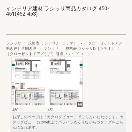
インテリア建材 ラシッサ商品カタログ 450-
451(452-453)
ラシッサ
規格表 ラシッサD［ラテオ］
［クローゼットドア／
開き戸］片開き戸
ラシッサ
規格表 ラシッサD［ラテオ］
［クローゼットドア／引戸］引違いタイプ
450
451
お探しのページは「カタログビュー」でごらんいただけます。カ
タログビューではweb上でパラパラめくりながらカタログをごら
んになれます。