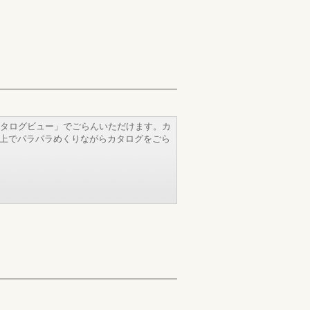
タログビュー」でごらんいただけます。カ
b上でパラパラめくりながらカタログをごら