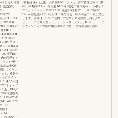
A木目方向枠種
※枠幅寸法a（上図）の詳細P.9414ツバなし薄下枠床後張り（B
枠（固定枠）
枠）a14床材12mm厚段差2❻下枠1埋込下枠床先張り（A枠）2
6H-
フラット下レール92.819.119.1段差2.5床材12mm厚131床材
00枠YY-
12mm厚段差4※ツバなし薄下枠の場合、枠の商品コードが異な
00引手BE-HGS-
ります。詳細はP.565373室内ドア室内引戸可動間仕切りクロー
4,000本体❸-
ゼットドア室内用窓ラシッサラシッサSラシッサDパレットラテ
¥33,000枠YY-
オヴィンティア玄関収納新和風造作材DS窓枠有償部品索引
00引手BE-HGS-
171,000本体❸-
9¥39,000枠
1,000引手BE-
-1¥179,000本体
LZ9¥41,000枠
1,000引手BE-
コード内の記号おす
できます※枠・
細はAPCR-
選択してくださ
います。❷勝手
本体デザイン
ザインLAA木目
YYプレシャス
ークありDMグ
イズ呼称規格表
・H呼称20の
覧P.84サイズ/
1：616、
有効開口
（2264）
シング枠埋込下