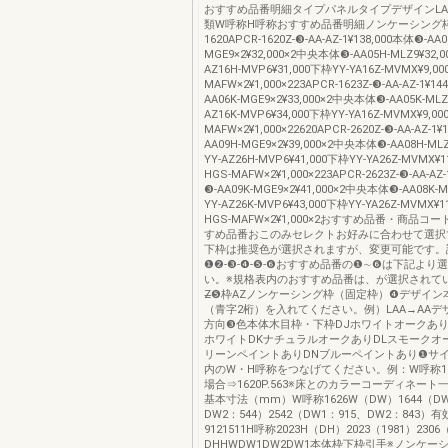
おすすめ品番明細タイプパネルタイプデザインLA
類W呼称H呼称おすすめ品番明細ノンケーシング
1620APCR-1620Z-❸-AA-AZ-1¥138,000本体❸-AA0
MGE9×2¥32,000×2中央本体❸-AA05H-MLZ9¥32,0
AZ16H-MVP6¥31,000下枠YY-YA16Z-MVMX¥9,0
MAFW×2¥1,000×223APCR-1623Z-❸-AA-AZ-1¥14
AA06K-MGE9×2¥33,000×2中央本体❸-AA05K-MLZ9
AZ16K-MVP6¥34,000下枠YY-YA16Z-MVMX¥9,0
MAFW×2¥1,000×22620APCR-2620Z-❸-AA-AZ-1¥
AA09H-MGE9×2¥39,000×2中央本体❸-AA08H-MLZ
YY-AZ26H-MVP6¥41,000下枠YY-YA26Z-MVMX¥1
HGS-MAFW×2¥1,000×223APCR-2623Z-❸-AA-AZ
❸-AA09K-MGE9×2¥41,000×2中央本体❸-AA08K-M
YY-AZ26K-MVP6¥43,000下枠YY-YA26Z-MVMX¥1
HGS-MAFW×2¥1,000×2おすすめ品番・商品
すめ品番おこのみセレクトお好みに合わせて選択
下枠は推奨色が選択されますが、変更可能です。詳
❶❷-❸-❹-❺-❻おすすめ品番の❶∼❻は下記より
い。※規格表内のおすすめ品番は、が選択されて
Z̶❺枠AZノンケーシング枠（固定枠）❹デザイン
（青字2桁）を入れてください。例）LAA→AAデ
方向❸色本体木目枠・下枠DJホワイトオークあり
ホワイトDKナチュラルオークありDLスモークオ
リーンペイントありDNブルーペイントあり❶サ
内のW・H呼称をつなげてください。例：W呼称16
場合⇒1620P.563※床とのカラーコーディネート一
基本寸法（mm）W呼称1626W（DW）1644（DW
DW2：544）2542（DW1：915、DW2：843）
9121511H呼称2023H（DH）2023（1981）2306
DHHWDW1DW2DW1本体枠下枠引手※ノンケー