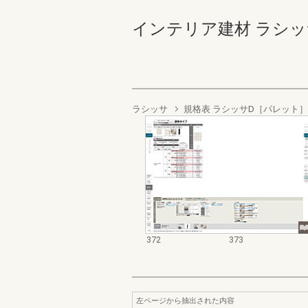
インテリア建材 ラシッサ商品
ラシッサ
規格表 ラシッサD［パレット］
372
373
左ページから抽出された内容