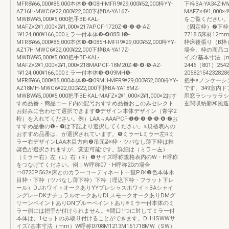
MFR8¥66,000¥85,000本体❸-❹08H-MFR9¥29,000¥52,000枠YY-
下枠BA-YA34Z-MW
AZ16H-MWC6¥22,000¥22,000下枠BA-YA16Z-
MAFZ×4¥1,0
MWBW¥5,000¥5,000把手BE-KAL-
をご覧ください。
MAFZ×2¥1,000×2¥1,000×217APCF-1720Z-❸-❹-❺-AZ-
（固定枠）❼下枠
1¥124,000¥166,000ミラー付本体❸-❹085H❺-
7718.5床材12
MFR8¥66,000¥85,000本体❸-❹085H-MFR9¥29,000¥52,000枠YY-
枠床後張り（B枠）
AZ17H-MWC6¥22,000¥22,000下枠BA-YA17Z-
場合、枠の商品コー
MWBW¥5,000¥5,000把手BE-KAL-
イズ/基本寸法（m
MAFZ×2¥1,000×2¥1,000×218MAPCF-18M20Z-❸-❹-❺-AZ-
2446（801）25
1¥124,000¥166,000ミラー付本体❸-❹09MH❺-
20582154232
MFR8¥66,000¥85,000本体❸-❹09MH-MFR9¥29,000¥52,000枠YY-
把手※ノンケーシ
AZ18MH-MWC6¥22,000¥22,000下枠BA-YA18MZ-
です。349室内
MWBW¥5,000¥5,000把手BE-KAL-MAFZ×2¥1,000×2¥1,000×2おす
用窓ラシッサラシ
すめ品番・商品コード内の記号おすすめ品番おこのみセレクト
玄関収納新和風造
お好みに合わせて選択できます❹デザイン本体デザイン（青字2
桁）を入れてください。例）LAA→AAAPCF-❶❷-❸-❹-❺-❻-❼お
すすめ品番の❶∼❼は下記より選択してください。※規格表内の
おすすめ品番は、が選択されています。❺ミラーLミラー左Rミ
ラー右デザインLAA木目方向❷吊元Z̶※枠・ツバなし薄下枠は推
奨色が選択されますが、変更可能です。詳細は（ミラー左）
（ミラー右）左（L）右（R）❶サイズ呼称規格表内のW・H呼称
をつなげてください。例：W呼称07・H呼称20の場合
⇒0720P.562※床とのカラーコーディネート一覧P.84❸色本体木
目枠・下枠（ツバなし薄下枠）下枠（埋込下枠・フラット下レ
ール）DJホワイトオークありYYプレシャスホワイトBAシャイ
ングレーDKナチュラルオークありDLスモークオークありDMグ
リーンペイントありDNブルーペイントあり※ミラー付本体のミ
ラー側には把手が付けられません。※間口1つに対してミラー付
本体は、1セットのみ取り付けることができます。DHHSWWサ
イズ/基本寸法（mm）W呼称0708M1213M161718MW（SW）