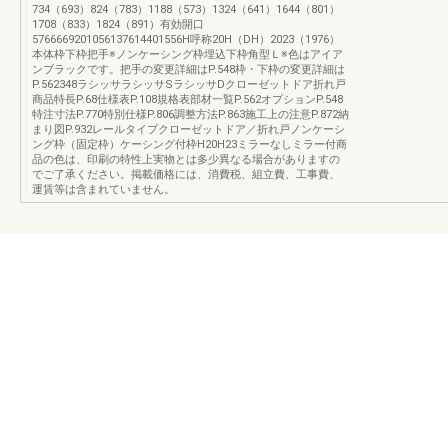
734（693）824（783）1188（573）1324（641）1644（801）
1708（833）1824（891）有効開口
5766669201056137614401556H呼称20H（DH）2023（1976）
本体枠下枠把手※ノンケーシング枠埋込下枠角型Ｌ※色はアイア
ンブラックです。把手の変更詳細はP.548枠・下枠の変更詳細は
P.562348ラシッサラシッサSラシッサDクローゼットドア折れ戸
商品特長P.68仕様表P.108規格表部材一覧P.562オプションP.548
特注寸法P.770特別仕様P.806調整方法P.863施工上の注意P.872納
まり図P.932レールタイプクローゼットドア／折れ戸ノンケーシ
ング枠（固定枠）ケーシング付枠H20H23ミラーなしミラー付商
品の色は、印刷の特性上実物とは多少異なる場合がありますの
でご了承ください。掲載価格には、消費税、組立費、工事費、
運賃等は含まれていません。