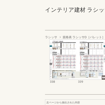
インテリア建材 ラシッサ商品
ラシッサ
規格表 ラシッサD［パレット］
338
339
左ページから抽出された内容