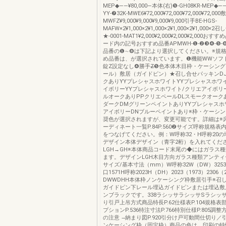
MEP◆――¥80,000―本体(右)❺-GH08KR-MEP◆――
YY-❼32K-MWE6¥72,000¥72,000¥72,000¥72,000
MWFZ¥9,000¥9,000¥9,000¥9,000引手BE-HGS-
MAFW×2¥1,000×2¥1,000×2¥1,000×2¥1,000
★-0001-MAT1¥2,000¥2,000¥2,000¥2,000
ード内の記号おすすめ品番APMWH-❶-❷❸❹-❺-
品番の❶∼❽は下記より選択してください。※規
め品番は、が選択されています。❶機能WWソフ
錠Z設定なし❹勝手Z̶❺色本体木目枠・ケーシン
ール）敷居（ガイドピン）★召し合せパッキンD
クありYYプレシャスホワイトYYプレシャスホワ
イボリーYYプレシャスホワイト/クリエアイボリ
ルオークありPPクリエペールDLスモークオーク
ダークDMグリーンペイントありYYプレシャスホ
アイボリーDNブルーペイントあり※枠・ケーシ
奨色が選択されますが、変更可能です。詳細は※
ーディネート一覧P.84P.560❷サイズ呼称規格表
をつなげてください。例：W呼称32・H呼称20の場
デザイン本体デザイン（青字2桁）を入れてくだ
LGH→GH※本体商品コード末尾の◆にはガラス
ます。デザインLGH木目方向ガラス種類アンティ
サイズ/基本寸法（mm）W呼称32W（DW）3253
口1571H呼称2023H（DH）2023（1973）2306（
DWWDHH本体枠ノンケーシング枠敷居引手※召
ガイドピン下レール埋込ガイドピンまたは埋込敷
ンブラックです。338ラシッサラシッサSラシッ
り引戸上吊方式商品特長P.62仕様表P.104規格表部
プションP.536特注寸法P.766特別仕様P.805調整方
の注意 ̶納まり図P.920引分け戸可動間仕切り
ンケーシング枠（固定枠）商品の色は、印刷の特