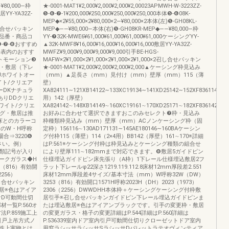
¥80,000―枠
★-0001-MAT1¥2,000¥2,000¥2,000¥2,00023APMWH-W-3223ZZ-
敷居YY-YA32Z-
❺-❻-❼-1¥200,000¥250,000¥250,000¥250,000本体❺-❻08K-
MEP◆×2¥55,000×2¥80,000×2―¥80,000×2本体(左)❺-GH08KL-
×2召し合せパッキン
MEP◆――¥80,000―本体(右)❺-GH08KR-MEP◆――¥80,000―枠
おすすめ品番・商品コ
YY-❼32K-MWE6¥61,000¥61,000¥61,000¥61,000ケーシングYY-
❻-❼-❽おすすめ
▲32K-MWF8¥16,000¥16,000¥16,000¥16,000敷居YY-YA32Z-
格表内のおすす
MWFZ¥9,000¥9,000¥9,000¥9,000引手BE-HGS-
トモーション❸
MAFW×2¥1,000×2¥1,000×2¥1,000×2¥1,000×2召し合せパッキン
グ・敷居（下レ
★-0001-MAT1¥2,000¥2,000¥2,000¥2,000▲ケーシング枠見込み
Jホワイトオー
（mm）▲足長さ（mm）見付け（mm）壁厚（mm）115（薄
イト/クリエア
壁）
ーDKナチュラ
XA824111∼121XB14122∼133XC19134∼141XD25142∼152XF836114（2×
ありDDクリエ
用）142（厚壁）
ワイト/クリエ
XA824142∼148XB14149∼160XC19161∼170XD25171∼182XF836142∼14
ング・敷居は推
お好みに合わせて選択できますおこのみセレクト❼枠・見込み
床とのカラーコ
枠種類枠見込み（mm）壁厚（mm）ACノンケーシング枠（固
内のW・H呼称
定枠）156116∼130AD171131∼145AE180146∼160BAケーシン
合⇒3220❻
グ付枠115（薄壁）114（2×4用）BB142（厚壁）161∼170※詳細
さい。例）
はP.561※ケーシング付枠は枠見込みとケーシング種類の組合せ
種類記号が入り
により壁厚111∼182mmまで対応できます。❽敷居5ガイドピン
ークガラス◆H
仕様埋込ガイドピン床先張り（A枠）1下レール仕様埋込敷居2フ
（816）有効開
ラット下レールφ22深さ1219.119.112.8床材12mm厚段差2.551
2256）
床材12mm厚段差4サイズ/基本寸法（mm）W呼称32W（DW）
し合せパッキン
3253（816）有効開口1571H呼称2023H（DH）2023（1973）
居※色はアイア
2306（2256）DWWDHH本体枠＋ケーシングケーシング付枠敷
サD可動間仕切
居引手※召し合せパッキンガイドピン下レール埋込ガイドピンま
材一覧P.560オ
たは埋込敷居※色はアイアンブラックです。引手の変更枠・敷居
法P.859施工上
の変更ガラス・格子の変更詳細はP.544詳細はP.560詳細は
／引戸上吊方式ノ
P.536339室内ドア室内引戸可動間仕切りクローゼットドア室内
性上実物とは
用窓ラシッサラシッサSラシッサDパレットラテオヴィンティア