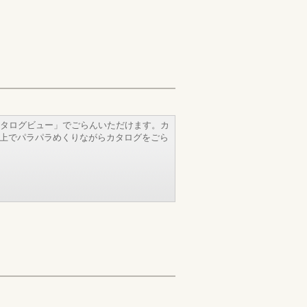
タログビュー」でごらんいただけます。カ
b上でパラパラめくりながらカタログをごら