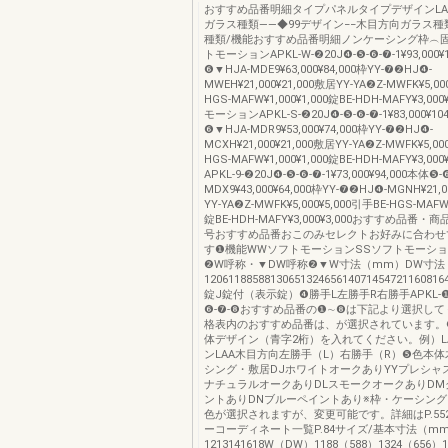
おすすめ品番明細タイプパネルタイプデザインLA
ガラス種類――◆99デザイン−−木目方向ガラス種
種類/機能おすすめ品番明細ノンケーシング枠︵
トモーションAPKL-W-❷20J❹-❺-❻-❼-1¥93,000¥
❻▼HJA-MDE9¥63,000¥84,000枠YY-❼❷HJ❹-
MWEH¥21,000¥21,000敷居YY-YA❷Z-MWFK¥5,00
HGS-MAFW¥1,000¥1,000錠BE-HDH-MAFY¥3,00
モーションAPKL-S-❷20J❹-❺-❻-❼-1¥83,000¥10
❻▼HJA-MDR9¥53,000¥74,000枠YY-❼❷HJ❹-
MCXH¥21,000¥21,000敷居YY-YA❷Z-MWFK¥5,00
HGS-MAFW¥1,000¥1,000錠BE-HDH-MAFY¥3,00
APKL-9-❷20J❹-❺-❻-❼-1¥73,000¥94,000本体❺
MDX9¥43,000¥64,000枠YY-❼❷HJ❹-MGNH¥21,0
YY-YA❷Z-MWFK¥5,000¥5,000引手BE-HGS-MAFW¥
錠BE-HDH-MAFY¥3,000¥3,000おすすめ品番
号おすすめ品番おこのみセレクトお好みに合わせ
す❶機能WWソフトモーションSSソフトモーショ
❷W呼称・▼DW呼称❷▼W寸法（mm）DW寸法
1206118858813065132465614071454721160816
錠J錠付（表示錠）❹勝手L左勝手R右勝手APKL-❶-
❻-❼-❽おすすめ品番の❶∼❽は下記より選択して
格表内のおすすめ品番は、が選択されています。
体デザイン（青字2桁）を入れてください。例）LA
ンLAA木目方向左勝手（L）右勝手（R）❺色本
シング・敷居DJホワイトオークありYYプレシャ
ナチュラルオークありDLスモークオークありDM
ントありDNブルーペイントあり※枠・ケーシン
色が選択されますが、変更可能です。詳細はP.55
ーコーディネート一覧P.84サイズ/基本寸法（m
1213141618W（DW）1188（588）1324（656）