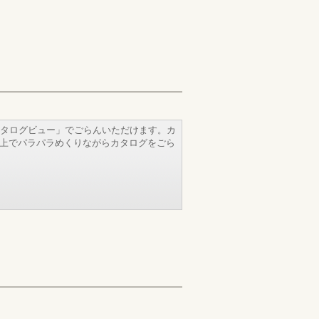
タログビュー」でごらんいただけます。カ
b上でパラパラめくりながらカタログをごら