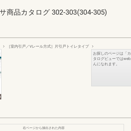
カタログ 302-303(304-305)
［室内引戸／Vレール方式］片引戸トイレタイプ
お探しのページは「カ
タログビューではwe
んになれます。
右ページから抽出された内容