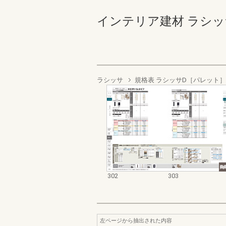
インテリア建材 ラシッサ商品
ラシッサ
規格表 ラシッサD［パレット］
302
303
左ページから抽出された内容