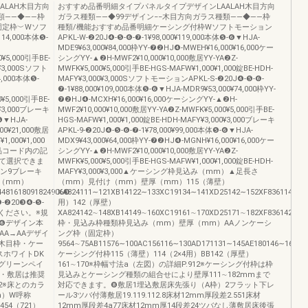
ALAH木目方向
おすすめ品番明細タイプパネルタイプデザインLAALAH木目方向
類――◆――枠
ガラス種類――◆99デザイン−−木目方向ガラス種類――◆――枠
固定枠︶Wソフ
種類/機能おすすめ品番明細ケーシング付枠Wソフトモーション
114,000本体❺-
APKL-W-❷20J❹-❺-❻-❼-1¥98,000¥119,000本体❺-❻▼HJA-
MDE9¥63,000¥84,000枠YY-❼❷HJ❹-MWEH¥16,000¥16,000ケー
0¥5,000引手BE-
シングYY-▲❷H-MWF2¥10,000¥10,000敷居YY-YA❷Z-
0¥3,000Sソフト
MWFK¥5,000¥5,000引手BE-HGS-MAFW¥1,000¥1,000錠BE-HDH-
4,000本体❺-
MAFY¥3,000¥3,000SソフトモーションAPKL-S-❷20J❹-❺-❻-
❼-1¥88,000¥109,000本体❺-❻▼HJA-MDR9¥53,000¥74,000枠YY-
0¥5,000引手BE-
❼❷HJ❹-MCXH¥16,000¥16,000ケーシングYY-▲❷H-
0¥3,000ブレーキ
MWF2¥10,000¥10,000敷居YY-YA❷Z-MWFK¥5,000¥5,000引手BE-
-❻▼HJA-
HGS-MAFW¥1,000¥1,000錠BE-HDH-MAFY¥3,000¥3,000ブレーキ
00¥21,000敷居
APKL-9-❷20J❹-❺-❻-❼-1¥78,000¥99,000本体❺-❻▼HJA-
1,000¥1,000
MDX9¥43,000¥64,000枠YY-❼❷HJ❹-MGNH¥16,000¥16,000ケー
・商品コード内の記
シングYY-▲❷H-MWF2¥10,000¥10,000敷居YY-YA❷Z-
て選択できま
MWFK¥5,000¥5,000引手BE-HGS-MAFW¥1,000¥1,000錠BE-HDH-
ン9ブレーキ
MAFY¥3,000¥3,000▲ケーシング枠見込み（mm）▲足長さ
（mm）
（mm）見付け（mm）壁厚（mm）115（薄壁）
4481618091824906❸
XA824111∼121XB14122∼133XC19134∼141XD25142∼152XF836114（2×
❷20❸❹-❺-
用）142（厚壁）
ください。※規
XA824142∼148XB14149∼160XC19161∼170XD25171∼182XF836142∼1
❻デザイン本
枠・見込み枠種類枠見込み（mm）壁厚（mm）AAノンケーシ
A→AAデザイ
ング枠（固定枠）
体木目枠・ケー
9564∼75AB11576∼100AC156116∼130AD171131∼145AE180146∼160BA
スホワイトDK
ケーシング付枠115（薄壁）114（2×4用）BB142（厚壁）
グリーンペイ
161∼170※枠幅寸法a（左図）の詳細P.912※ケーシング付枠は枠
グ・敷居は推奨
見込みとケーシング種類の組合せにより壁厚111∼182mmまで
2※床とのカラ
対応できます。❽敷居1埋込敷居床先張り（A枠）2フラット下レ
m）W呼称
ール3ツバ付薄敷居19.119.112.8床材12mm厚段差2.551床材
1454（721）
12mm厚段差4a77床材12mm厚14段差24ツバなし薄敷居床後張